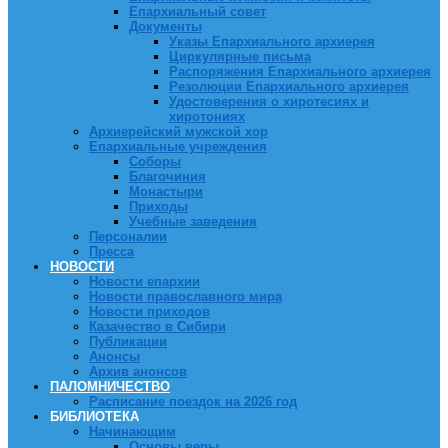
Епархиальный совет
Документы
Указы Епархиального архиерея
Циркулярные письма
Распоряжения Епархиального архиерея
Резолюции Епархиального архиерея
Удостоверения о хиротесиях и
хиротониях
Архиерейский мужской хор
Епархиальные учреждения
Соборы
Благочиния
Монастыри
Приходы
Учебные заведения
Персоналии
Пресса
НОВОСТИ
Новости епархии
Новости православного мира
Новости приходов
Казачество в Сибири
Публикации
Анонсы
Архив анонсов
ПАЛОМНИЧЕСТВО
Расписание поездок на 2026 год
БИБЛИОТЕКА
Начинающим
Основы веры