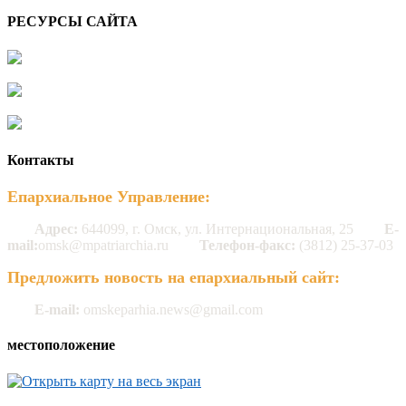
РЕСУРСЫ САЙТА
Контакты
Епархиальное Управление:
Адрес:
644099, г. Омск, ул. Интернациональная, 25
E-
mail:
omsk@mpatriarchia.ru
Телефон-факс:
(3812) 25-37-03
Предложить новость на епархиальный сайт:
E-mail:
omskeparhia.news@gmail.com
местоположение