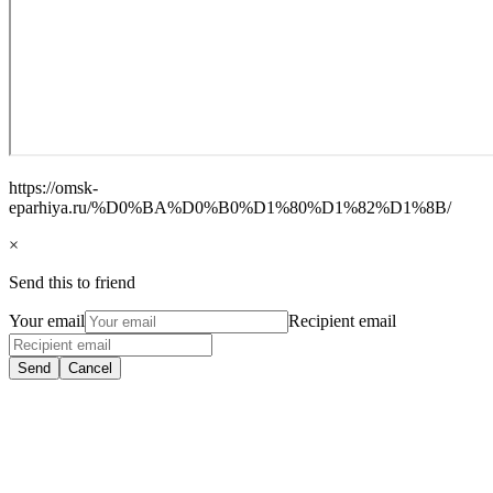
https://omsk-
eparhiya.ru/%D0%BA%D0%B0%D1%80%D1%82%D1%8B/
×
Send this to friend
Your email
Recipient email
Send
Cancel