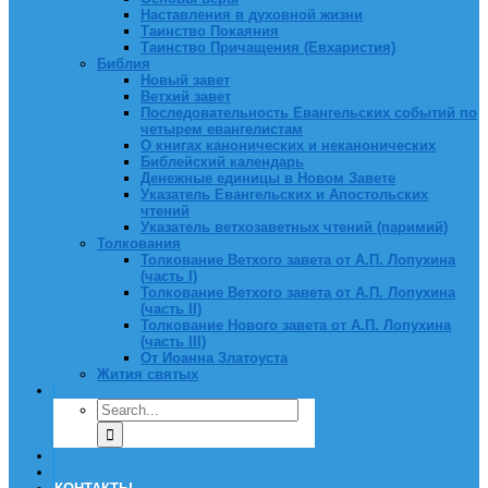
Наставления в духовной жизни
Таинство Покаяния
Таинство Причащения (Евхаристия)
Библия
Новый завет
Ветхий завет
Последовательность Евангельских событий по
четырем евангелистам
О книгах канонических и неканонических
Библейский календарь
Денежные единицы в Новом Завете
Указатель Евангельских и Апостольских
чтений
Указатель ветхозаветных чтений (паримий)
Толкования
Толкование Ветхого завета от А.П. Лопухина
(часть I)
Толкование Ветхого завета от А.П. Лопухина
(часть II)
Толкование Нового завета от А.П. Лопухина
(часть III)
От Иоанна Златоуста
Жития святых