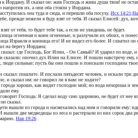
я к Иордану. И сказал он: жив Господь и жива душа твоя! не оста
 напротив их, а они оба стояли у Иордана.
асступилась она туда и сюда, и перешли оба посуху.
Исх 14:21;
На
бе, прежде нежели я буду взят от тебя. И сказал Елисей: дух, ко
ят от тебя, то будет тебе так, а если не увидишь, не будет.
сница огненная и кони огненные, и разлучили их обоих, и понес
ица Израиля и конница его! И не видел его более. И схватил он 
ал на берегу Иордана;
 сказал: где Господь, Бог Илии, - Он Самый? И ударил по воде, и
и сказали: опочил дух Илии на Елисее. И пошли навстречу ему, 
т, люди сильные; пусть бы они пошли и поискали господина твоег
н сказал: пошлите. И послали пятьдесят человек, и искали три дн
е, и сказал им: не говорил ли я вам: не ходите?
 города хорошо, как видит господин мой; но вода нехороша и зе
дали ему.
 говорит Господь: Я сделал воду сию здоровою, не будет от нее 
он сказал.
дети вышли из города и насмехались над ним и говорили ему: 
 вышли две медведицы из леса и растерзали из них сорок два р
амарию.
Нав 19:26