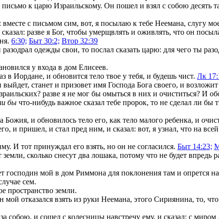
 письмо к царю Израильскому. Он пошел и взял с собою десять т
вместе с письмом сим, вот, я посылаю к тебе Неемана, слугу моег
азал: разве я Бог, чтобы умерщвлять и оживлять, что он посылае
еня.
6:30;
Быт 30:2;
Втор 32:39
азодрал одежды свои, то послал сказать царю: для чего ты разод
ановился у входа в дом Елисеев.
з в Иордане, и обновится тело твое у тебя, и будешь чист.
Лк 17:
он выйдет, станет и призовет имя Господа Бога своего, и возложит
раильских? разве я не мог бы омыться в них и очиститься? И обо
ли бы
что-нибудь важное сказал тебе пророк, то не сделал ли бы ты
а Божия, и обновилось тело его, как тело малого ребенка, и очис
 и пришел, и стал пред ним, и сказал: вот, я узнал, что на всей 
му. И тот принуждал его взять, но он не согласился.
Быт 14:23;
М
ут земли, сколько снесут два лошака, потому что не будет впред
дет господин мой в дом Риммона для поклонения там и опрется на
случае сем.
ое пространство земли.
н мой отказался взять из руки Неемана, этого Сириянина, то, чт
а собою, и сошел с колесницы навстречу ему, и сказал: с миром