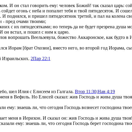
ом. И он стал говорить ему: человек Божий! так сказал царь: сой
 сойдет огонь с неба и попалит тебя и твой пятидесяток. И соше
. И поднялся, и пришел пятидесятник третий, и пал на колена св
и - пред очами твоими;
жних с их пятидесятками; но теперь да не будет презрена душа м
И он встал, и пошел с ним к царю.
слов вопрошать Веельзевула, божество Аккаронское, как будто в И
ся Иорам [брат Охозии], вместо него, во второй год Иорама, сын
й Израильских.
2Пар 22:1
ебо, шел Илия с Елисеем из Галгала.
Втор 11:30;
Нав 4:19
 меня в Вефиль. Но Елисей сказал: жив Господь и жива душа тво
и ему: знаешь ли, что сегодня Господь вознесет господина твое
лает меня в Иерихон. И сказал он: жив Господь и жива душа тво
зали ему: знаешь ли, что сегодня Господь берет господина твое