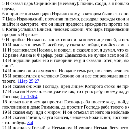
5
И сказал царь Сирийский [Нееману]: пойди, сходи, а я пошлю
одежд;
6
и принес письмо царю Израильскому, в котором было сказано: 
7
Царь Израильский, прочитав письмо, разодрал одежды свои и ск
знайте и смотрите, что он ищет предлога враждовать против м
8
Когда услышал Елисей, человек Божий, что царь Израильский р
пророк в Израиле.
9
И прибыл Нееман на конях своих и на колеснице своей, и ост
10
И выслал к нему Елисей слугу сказать: пойди, омойся семь ра
11
И разгневался Нееман, и пошел, и сказал: вот, я думал, что 
12
разве Авана и Фарфар, реки Дамасские, не лучше всех вод Из
13
И подошли рабы его и говорили ему, и сказали: отец мой,
ес
чист".
14
И пошел он и окунулся в Иордане семь раз, по слову человек
15
И возвратился к человеку Божию он и все сопровождавшие его,
твоего.
1Цар 25:27
16
И сказал он: жив Господь, пред лицем Которого стою! не при
17
И сказал Нееман: если уже не так, то пусть рабу твоему дад
Господа;
Пс 136:4
18
только вот в чем да простит Господь раба твоего: когда пой
поклонение в доме Риммона, да простит Господь раба твоего в 
19
И сказал ему: иди с миром. И он отъехал от него на небольш
20
И сказал Гиезий, слуга Елисея, человека Божия: вот, господи
что- нибудь.
8:4
21
И погнался Гиезий за Нееманом. И увидел Нееман бегущего з