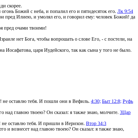
ди скорее.
л огонь Божий с неба, и попалил его и пятидесяток его.
Лк 9:54
ои пред Илиею, и умолял его, и говорил ему: человек Божий! да
оя пред очами твоими!
зраиле нет Бога, чтобы вопрошать о слове Его, - с постели, на
а Иосафатова, царя Иудейского, так как сына у того не было.
я! не оставлю тебя. И пошли они в Вефиль.
4:30;
Быт 12:8;
Руфь
го над главою твоею? Он сказал: я также знаю, молчите.
3Цар
я! не оставлю тебя. И пришли в Иерихон.
Втор 34:3
го и вознесет над главою твоею? Он сказал: я также знаю,