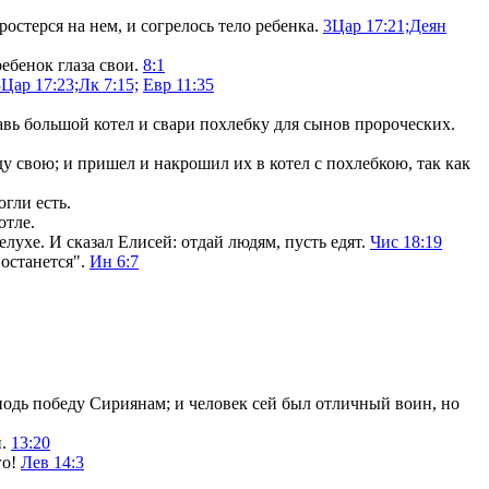
простерся на нем, и согрелось тело ребенка.
3Цар 17:21;
Деян
ребенок глаза свои.
8:1
3Цар 17:23;
Лк 7:15;
Евр 11:35
тавь большой котел и свари похлебку для сынов пророческих.
у свою; и пришел и накрошил их в котел с похлебкою, так как
огли есть.
отле.
ухе. И сказал Елисей: отдай людям, пусть едят.
Чис 18:19
 останется".
Ин 6:7
подь победу Сириянам; и человек сей был отличный воин, но
й.
13:20
го!
Лев 14:3