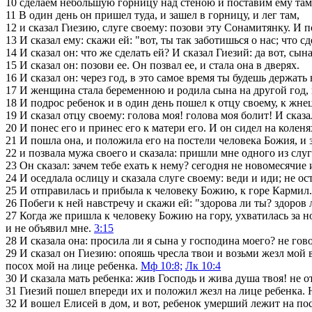
10
сделаем небольшую горницу над стеною и поставим ему там по
11
В один день он пришел туда, и зашел в горницу, и лег там,
12
и сказал Гиезию, слуге своему: позови эту Сонамитянку. И по
13
И сказал ему: скажи ей: "вот, ты так заботишься о нас; что с
14
И сказал он: что же сделать ей? И сказал Гиезий: да вот, сына 
15
И сказал он: позови ее. Он позвал ее, и стала она в дверях.
16
И сказал он: через год, в это самое время ты будешь держать
17
И женщина стала беременною и родила сына на другой год, в 
18
И подрос ребенок и в один день пошел к отцу своему, к жне
19
И сказал отцу своему: голова моя! голова моя болит! И сказал
20
И понес его и принес его к матери его. И он сидел на коленя
21
И пошла она, и положила его на постели человека Божия, и з
22
и позвала мужа своего и сказала: пришли мне одного из слуг
23
Он сказал: зачем тебе ехать к нему? сегодня не новомесячие 
24
И оседлала ослицу и сказала слуге своему: веди и иди; не ос
25
И отправилась и прибыла к человеку Божию, к горе Кармил. 
26
Побеги к ней навстречу и скажи ей: "здорова ли ты? здоров 
27
Когда же пришла к человеку Божию на гору, ухватилась за ног
и не объявил мне.
3:15
28
И сказала она: просила ли я сына у господина моего? не гов
29
И сказал он Гиезию: опояшь чресла твои и возьми жезл мой в 
посох мой на лице ребенка.
Мф 10:8;
Лк 10:4
30
И сказала мать ребенка: жив Господь и жива душа твоя! не от
31
Гиезий пошел впереди их и положил жезл на лице ребенка. Но
32
И вошел Елисей в дом, и вот, ребенок умерший лежит на пос