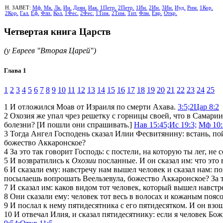
Н. ЗАВЕТ:
Мф.
Мк.
Лк.
Ин.
Деян.
Иак.
1Петр.
2Петр.
1Ин.
2Ин.
3Ин.
Иуд.
Рим.
1Кор.
2Кор.
Гал.
Еф.
Флп.
Кол.
1Фес.
2Фес.
1Тим.
2Тим.
Тит.
Флм.
Евр.
Откр.
Четвертая книга Царств
(у Евреев "Вторая Царей")
Глава 1
1
2
3
4
5
6
7
8
9
10
11
12
13
14
15
16
17
18
19
20
21
22
23
24
25
1
И отложился Моав от Израиля по смерти Ахава.
3:5;
2Цар 8:2
2
Охозия же упал чрез решетку с горницы своей, что в Самарии,
болезни? [И пошли они спрашивать.]
Нав 15:45;
Ис 19:3;
Мф 10:
3
Тогда Ангел Господень сказал Илии Фесвитянину: встань, пой
божество Аккаронское?
4
За это так говорит Господь: с постели, на которую ты лег, не 
5
И возвратились к
Охозии
посланные. И он сказал им: что это
6
И сказали ему: навстречу нам вышел человек и сказал нам: пой
посылаешь вопрошать Веельзевула, божество Аккаронское? За то
7
И сказал им: каков видом тот человек, который вышел навстр
8
Они сказали ему: человек тот весь в волосах и кожаным пояс
9
И послал к нему пятидесятника с его пятидесятком. И он взоше
10
И отвечал Илия, и сказал пятидесятнику: если я человек Божи