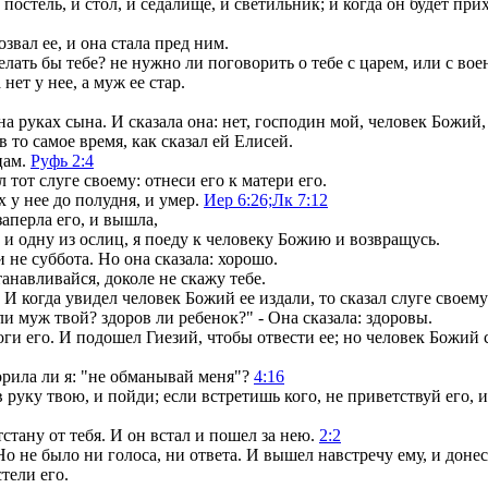
стель, и стол, и седалище, и светильник; и когда он будет прихо
звал ее, и она стала пред ним.
делать бы тебе? не нужно ли поговорить о тебе с царем, или с вое
нет у нее, а муж ее стар.
 на руках сына. И сказала она: нет, господин мой, человек Божи
то самое время, как сказал ей Елисей.
цам.
Руфь 2:4
 тот слуге своему: отнеси его к матери его.
х у нее до полудня, и умер.
Иер 6:26;
Лк 7:12
аперла его, и вышла,
 и одну из ослиц, я поеду к человеку Божию и возвращусь.
и не суббота. Но она сказала: хорошо.
танавливайся, доколе не скажу тебе.
И когда увидел человек Божий ее издали, то сказал слуге своем
ли муж твой? здоров ли ребенок?" - Она сказала: здоровы.
и его. И подошел Гиезий, чтобы отвести ее; но человек Божий ск
орила ли я: "не обманывай меня"?
4:16
руку твою, и пойди; если встретишь кого, не приветствуй его, и
стану от тебя. И он встал и пошел за нею.
2:2
 не было ни голоса, ни ответа. И вышел навстречу ему, и донес 
тели его.