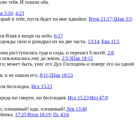
влю тебя. И пошли оба.
в 3:16;
4:23
торый в тебе, пусть будет на мне вдвойне.
Втор 21:17;
3Цар 3:5;
ся Илия в вихре на небо.
6:17
одежды свои и разодрал их на две части.
13:14;
Евр 11:5
 она расступилась туда и сюда, и перешел Елисей.
2:8
и поклонились ему до земли,
2:5;
3Цар 18:12
о; может быть, унес его Дух Господень и поверг его на одной
я, и не нашли его,
8:11;
2Цар 18:23
мля бесплодна.
Исх 15:23
впредь ни смерти, ни бесплодия.
Исх 15:23;
Иез 47:9
иди, плешивый! иди, плешивый!
Лев 13:40
ебенка.
17:25;
Втор 18:19;
Пс 43:6