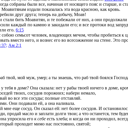
гда собраны были все, начиная от носящего пояс и старше, и ст
 Моавитянам издали показалась эта вода красною, как кровь.
ребили друг друга; теперь на добычу, Моав!
 стали бить Моавитян, и те побежали от них, а они продолжали
сили каждый по камню и закидали его; и все протоки вод запруди
или его.
6:15
 с собою семьсот человек, владеющих мечом, чтобы пробиться к 
вать вместо него, и вознес его во всесожжение на стене. Это п
:37;
Ам 2:1
 твой, мой муж, умер; а ты знаешь, что раб твой боялся Господ
 у тебя в доме? Она сказала: нет у рабы твоей ничего в доме, кро
соседей твоих, сосудов порожних; набери немало,
вай во все эти сосуды; полные отставляй.
ими. Они подавали ей, а она наливала.
 мне еще сосуд. Он сказал ей: нет более сосудов. И остановилос
и, продай масло и заплати долги твои; а что останется, тем бу
ина упросила его
к себе
есть хлеба; и когда он ни проходил, всегд
который проходит мимо нас постоянно, святой;