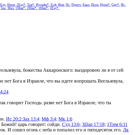
1Езд.
Неем.
2Езд*.
Тов*.
Иудифь*.
Есф.
Иов.
Пс.
Притч.
Еккл.
Песн.
Прем*.
Сир*.
Ис.
Зах.
Мал.
1Мак*.
2Мак*.
3Мак*.
3Езд*.
еельзевула, божества Аккаронского: выздоровею ли я от сей
 нет Бога в Израиле, что вы идете вопрошать Веельзевула,
4:24
ак говорит Господь: разве нет Бога в Израиле, что ты
ин.
Ис 20:2;
Зах 13:4;
Мф 3:4;
Мк 1:6
к Божий! царь говорит: сойди.
Суд 13:6;
3Цар 17:18;
1Тим 6:11
ток. И сошел огонь с неба и попалил его и пятидесяток его.
Лк