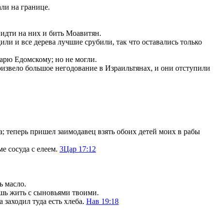
али на границе.
 идти на них и бить Моавитян.
ли и все дерева лучшие срубили, так что оставались только
царю Едомскому; но не могли.
роизвело большое негодование в Израильтянах, и они отступили
а; теперь пришел заимодавец взять обоих детей моих в рабы
ме сосуда с елеем.
3Цар 17:12
ь масло.
дешь жить с сыновьями твоими.
а заходил туда есть хлеба.
Нав 19:18