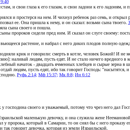
 9:40
там, и свои глаза к его глазам, и свои ладони к его ладоням, и 
нялся и простерся на нем. И чихнул ребенок раз семь, и открыл 
позвал ее. Она пришла к нему, и он сказал: возьми сына твоего.
зяла сына своего и пошла.
 сыны пророков сидели пред ним. И сказал он слуге своему: пос
вьющееся растение, и набрал с него диких плодов полную одежд
подняли крик и говорили: смерть в котле, человек Божий! И не м
зию]: наливай людям, пусть едят. И не стало ничего вредного в к
бный начаток - двадцать ячменных хлебцев и сырые зерна в шел
: отдай людям, пусть едят, ибо так говорит Господь: "насытятся, и
осподню.
Руфь 2:14;
Мф 15:37;
Мк 8:8;
Ин 6:12
у господина своего и уважаемый, потому что чрез него дал Гос
Израильской маленькую девочку, и она служила жене Нееманово
л у пророка, который в Самарии, то он снял бы с него проказу е
 и так говорит девочка, которая из земли Израильской.