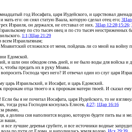
мнадцатый год Иосафата, царя Иудейского, и царствовал двенадц
 и мать его: он снял статую Ваала, которую сделал отец его;
3Цар
рех Израиля, он держался, не отставал от них.
3Цар 12:28;
15:26;
зраильскому по сто тысяч овец и по сто тысяч неостриженных б
аильского.
1:1;
3Цар 21:29
р всем Израильтянам;
 Моавитский отложился от меня, пойдешь ли со мной на войну про
ыни Едомской.
й, и шли они обходом семь дней, и не было воды для войска и д
х, чтобы предать их в руку Моава.
 вопросить Господа чрез него? И отвечал один из слуг царя Изра
ему царь Израильский, и Иосафат, и царь Едомский.
 пророкам отца твоего и к пророкам матери твоей. И сказал ему 
Если бы я не почитал Иосафата, царя Иудейского, то не взглянул
ях, тогда рука Господня коснулась Елисея,
4:27;
1Цар 16:16
 за рвами,
дя, а долина сия наполнится водою, которую будете пить вы и м
ки ваши,
, и все лучшие деревья срубите, и все источники водные запруди
 вода по пути от Едома, и наполнилась земля водою.
Исх 29:39