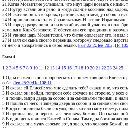
21
Когда Моавитяне услышали, что идут цари воевать с ними, то
22
Поутру встали они рано, и когда солнце воссияло над водою,
23
И сказали они: это кровь; сразились цари между собою и ист
24
И пришли они к стану Израильскому. И встали Израильтяне и
25
И города разрушили, и на всякий лучший участок в поле бро
каменья в Кир-Харешете. И обступили его пращники и разруш
26
И увидел царь Моавитский, что битва одолевает его, и взял
27
И взял он сына своего первенца, которому следовало царство
от него и возвратились в свою землю.
Быт 22:2;
Лев 20:2;
Пс 105
Глава 4
1
2
3
4
5
6
7
8
9
10
11
12
13
14
15
16
17
18
19
20
21
22
23
24
25
1
Одна из жен сынов пророческих с воплем говорила Елисею: раб
себе.
Лев 25:39;
Пс 108:11
2
И сказал ей Елисей: что мне сделать тебе? скажи мне, что есть
3
И сказал он: пойди, попроси себе сосудов на стороне, у всех 
4
и пойди, запри дверь за собою и за сыновьями твоими, и нали
5
И пошла от него и заперла дверь за собой и за сыновьями сво
6
Когда наполнены были сосуды, она сказала сыну своему: подай
7
И пришла она, и пересказала человеку Божию. Он сказал: пойд
8
В один день пришел Елисей в Сонам. Там одна богатая женщ
9
И сказала она мужу своему: вот, я знаю, что человек Божий, 