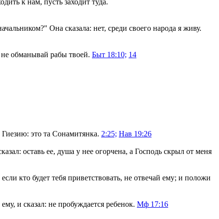
дить к нам, пусть заходит туда.
начальником?" Она сказала: нет, среди своего народа я живу.
й, не обманывай рабы твоей.
Быт 18:10;
14
у Гиезию: это та Сонамитянка.
2:25;
Нав 19:26
азал: оставь ее, душа у нее огорчена, а Господь скрыл от меня
 если кто будет тебя приветствовать, не отвечай ему; и положи
ему, и сказал: не пробуждается ребенок.
Мф 17:16