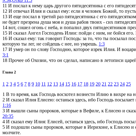
9:54;
Откр 11:5
11
И послал к нему царь другого пятидесятника с его пятидесятк
12
И отвечал Илия и сказал ему: если я человек Божий, то пусть
13
И еще послал в третий раз пятидесятника с его пятидесятком
не будет презрена душа моя и душа рабов твоих - сих пятидесят
14
вот, сошел огонь с неба, и попалил двух пятидесятников пре
15
И сказал Ангел Господень Илии: пойди с ним, не бойся его. 
16
И сказал ему: так говорит Господь: за то, что ты посылал по
которую ты лег, не сойдешь с нее, но умрешь.
1:3
17
И умер он по слову Господню, которое изрек Илия. И воцарил
3:1
18
Прочее об Охозии, что он сделал, написано в летописи царе
Глава 2
1
2
3
4
5
6
7
8
9
10
11
12
13
14
15
16
17
18
19
20
21
22
23
24
25
1
В то время, как Господь восхотел вознести Илию в вихре на н
2
И сказал Илия Елисею: останься здесь, ибо Господь посылает
1:16
3
И вышли сыны пророков, которые в Вефиле, к Елисею и сказал
20:35
4
И сказал ему Илия: Елисей, останься здесь, ибо Господь посы
5
И подошли сыны пророков, которые в Иерихоне, к Елисею и ска
молчите.