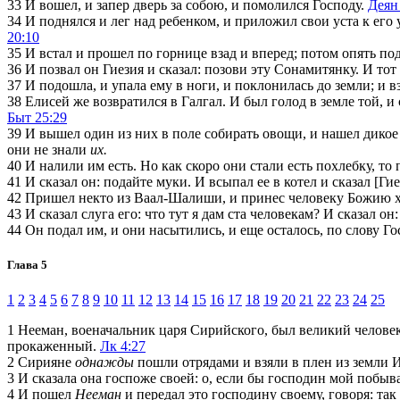
33
И вошел, и запер дверь за собою, и помолился Господу.
Деян
34
И поднялся и лег над ребенком, и приложил свои уста к его ус
20:10
35
И встал и прошел по горнице взад и вперед; потом опять под
36
И позвал он Гиезия и сказал: позови эту Сонамитянку. И тот 
37
И подошла, и упала ему в ноги, и поклонилась до земли; и в
38
Елисей же возвратился в Галгал. И был голод в земле той, и
Быт 25:29
39
И вышел один из них в поле собирать овощи, и нашел дикое 
они не знали
их.
40
И налили им есть. Но как скоро они стали есть похлебку, то 
41
И сказал он: подайте муки. И всыпал ее в котел и сказал [Гие
42
Пришел некто из Ваал-Шалиши, и принес человеку Божию хле
43
И сказал слуга его: что тут я дам ста человекам? И сказал он
44
Он подал им, и они насытились, и еще осталось, по слову Г
Глава 5
1
2
3
4
5
6
7
8
9
10
11
12
13
14
15
16
17
18
19
20
21
22
23
24
25
1
Нееман, военачальник царя Сирийского, был великий человек 
прокаженный.
Лк 4:27
2
Сирияне
однажды
пошли отрядами и взяли в плен из земли 
3
И сказала она госпоже своей: о, если бы господин мой побыва
4
И пошел
Нееман
и передал это господину своему, говоря: так