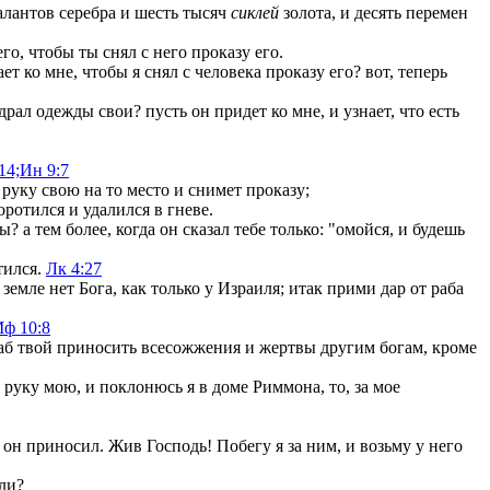
алантов серебра и шесть тысяч
сиклей
золота, и десять перемен
о, чтобы ты снял с него проказу его.
т ко мне, чтобы я снял с человека проказу его? вот, теперь
рал одежды свои? пусть он придет ко мне, и узнает, что есть
14;
Ин 9:7
 руку свою на то место и снимет проказу;
ротился и удалился в гневе.
? а тем более, когда он сказал тебе только: "омойся, и будешь
тился.
Лк 4:27
земле нет Бога, как только у Израиля; итак прими дар от раба
ф 10:8
ь раб твой приносить всесожжения и жертвы другим богам, кроме
 руку мою, и поклонюсь я в доме Риммона, то, за мое
о он приносил. Жив Господь! Побегу я за ним, и возьму у него
 ли?