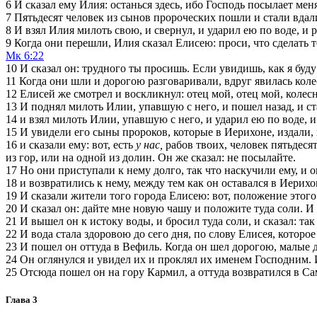
6
И сказал ему Илия: останься здесь, ибо Господь посылает мен
7
Пятьдесят человек из сынов пророческих пошли и стали вдали
8
И взял Илия милоть свою, и свернул, и ударил ею по воде, и р
9
Когда они перешли, Илия сказал Елисею: проси, что сделать те
Мк 6:22
10
И сказал он: трудного ты просишь. Если увидишь, как я буду вз
11
Когда они шли и дорогою разговаривали, вдруг явилась коле
12
Елисей же смотрел и воскликнул: отец мой, отец мой, колесн
13
И поднял милоть Илии, упавшую с него, и пошел назад, и ст
14
и взял милоть Илии, упавшую с него, и ударил ею по воде, и
15
И увидели его сыны пророков, которые в Иерихоне, издали, 
16
и сказали ему: вот, есть
у нас,
рабов твоих, человек пятьдеся
из гор, или на одной из долин. Он же сказал: не посылайте.
17
Но они приступали к нему долго, так что наскучили ему, и о
18
и возвратились к нему, между тем как он оставался в Иерихон
19
И сказали жители того города Елисею: вот, положение этого
20
И сказал он: дайте мне новую чашу и положите туда соли. И 
21
И вышел он к истоку воды, и бросил туда соли, и сказал: так
22
И вода стала здоровою до сего дня, по слову Елисея, которое 
23
И пошел он оттуда в Вефиль. Когда он шел дорогою, малые 
24
Он оглянулся и увидел их и проклял их именем Господним. И
25
Отсюда пошел он на гору Кармил, а оттуда возвратился в С
Глава 3