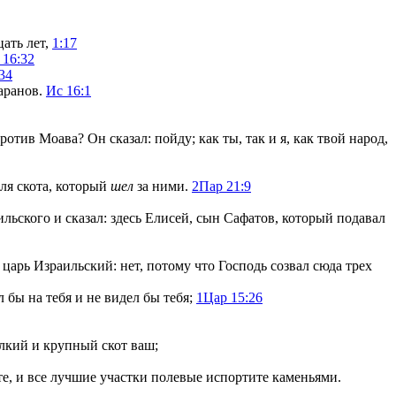
ать лет,
1:17
 16:32
34
аранов.
Ис 16:1
тив Моава? Он сказал: пойду; как ты, так и я, как твой народ,
ля скота, который
шел
за ними.
2Пар 21:9
ильского и сказал: здесь Елисей, сын Сафатов, который подавал
царь Израильский: нет, потому что Господь созвал сюда трех
 бы на тебя и не видел бы тебя;
1Цар 15:26
елкий и крупный скот ваш;
те, и все лучшие участки полевые испортите каменьями.