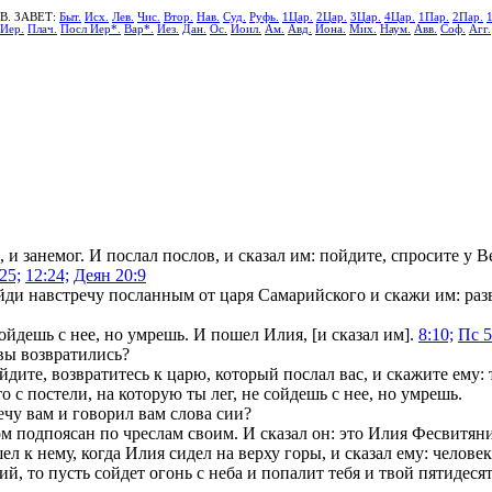
В. ЗАВЕТ:
Быт.
Исх.
Лев.
Чис.
Втор.
Нав.
Суд.
Руфь.
1Цар.
2Цар.
3Цар.
4Цар.
1Пар.
2Пар.
Иер.
Плач.
Посл Иер*.
Вар*.
Иез.
Дан.
Ос.
Иоил.
Ам.
Авд.
Иона.
Мих.
Наум.
Авв.
Соф.
Агг.
 и занемог. И послал послов, и сказал им: пойдите, спросите у В
25;
12:24;
Деян 20:9
ди навстречу посланным от царя Самарийского и скажи им: разве
сойдешь с нее, но умрешь. И пошел Илия, [и сказал им].
8:10;
Пс 5
 вы возвратились?
дите, возвратитесь к царю, который послал вас, и скажите ему: т
 с постели, на которую ты лег, не сойдешь с нее, но умрешь.
ечу вам и говорил вам слова сии?
ом подпоясан по чреслам своим. И сказал он: это Илия Фесвитян
л к нему, когда Илия сидел на верху горы, и сказал ему: челове
й, то пусть сойдет огонь с неба и попалит тебя и твой пятидеся