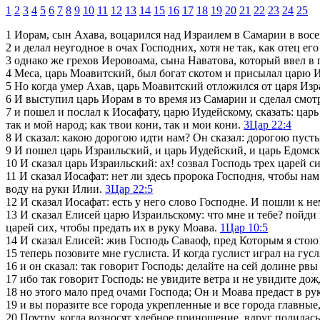
1
2
3
4
5
6
7
8
9
10
11
12
13
14
15
16
17
18
19
20
21
22
23
24
25
1
Иорам, сын Ахава, воцарился над Израилем в Самарии в восе
2
и делал неугодное в очах Господних, хотя не так, как отец его
3
однако же грехов Иеровоама, сына Наватова, который ввел в г
4
Меса, царь Моавитский, был богат скотом и присылал царю И
5
Но когда умер Ахав, царь Моавитский отложился от царя Изр
6
И выступил царь Иорам в то время из Самарии и сделал смот
7
и пошел и послал к Иосафату, царю Иудейскому, сказать: царь
так и мой народ; как твои кони, так и мои кони.
3Цар 22:4
8
И сказал: какою дорогою идти нам? Он сказал: дорогою пуст
9
И пошел царь Израильский, и царь Иудейский, и царь Едомски
10
И сказал царь Израильский: ах! созвал Господь трех царей си
11
И сказал Иосафат: нет ли здесь пророка Господня, чтобы нам
воду на руки Илии.
3Цар 22:5
12
И сказал Иосафат: есть у него слово Господне. И пошли к н
13
И сказал Елисей царю Израильскому: что мне и тебе? пойди к
царей сих, чтобы предать их в руку Моава.
1Цар 10:5
14
И сказал Елисей: жив Господь Саваоф, пред Которым я стою! 
15
теперь позовите мне гуслиста. И когда гуслист играл на гусл
16
и он сказал: так говорит Господь: делайте на сей долине рвы
17
ибо так говорит Господь: не увидите ветра и не увидите дож
18
но этого мало пред очами Господа; Он и Моава предаст в ру
19
и вы поразите все города укрепленные и все города главные
20
Поутру, когда возносят хлебное приношение, вдруг полилась