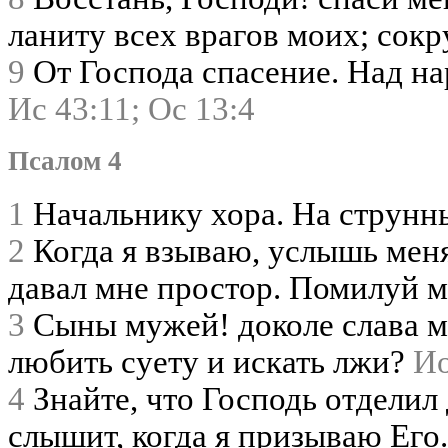
ланиту всех врагов моих; сок
9
От Господа спасение. Над на
Ис 43:11;
Ос 13:4
Псалом 4
1
Начальнику хора. На струн
2
Когда я взываю, услышь меня
давал мне простор. Помилуй 
3
Сыны мужей! доколе слава мо
любить суету и искать лжи?
Ио
4
Знайте, что Господь отделил 
слышит, когда я призываю Его.