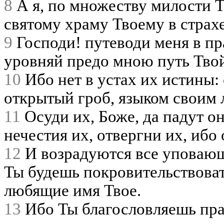
8
А я, по множеству милости Т
святому храму Твоему в страх
9
Господи! путеводи меня в пр
уровняй предо мною путь Тво
10
Ибо нет в устах их истины: с
открытый гроб, языком своим 
11
Осуди их, Боже, да падут о
нечестия их, отвергни их, ибо
12
И возрадуются все уповающи
Ты будешь покровительствоват
любящие имя Твое.
13
Ибо Ты благословляешь пра