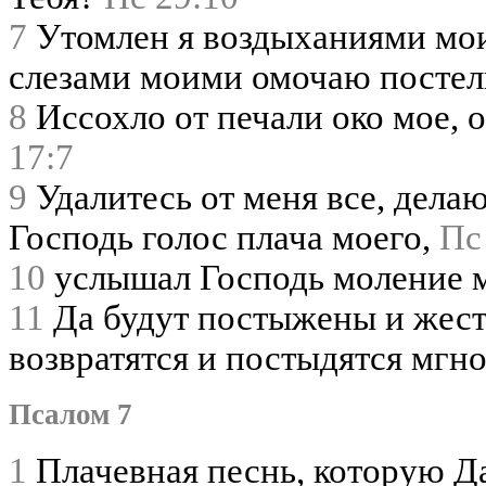
7
Утомлен я воздыханиями мо
слезами моими омочаю постел
8
Иссохло от печали око мое, 
17:7
9
Удалитесь от меня все, дела
Господь голос плача моего,
Пс
10
услышал Господь моление м
11
Да будут постыжены и жест
возвратятся и постыдятся мгн
Псалом 7
1
Плачевная песнь, которую Да