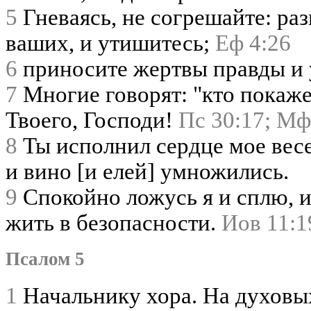
5
Гневаясь, не согрешайте: ра
ваших, и утишитесь;
Еф 4:26
6
приносите жертвы правды и 
7
Многие говорят: "кто покаже
Твоего, Господи!
Пс 30:17;
Мф
8
Ты исполнил сердце мое весе
и вино [и елей] умножились.
9
Спокойно ложусь я и сплю, и
жить в безопасности.
Иов 11:1
Псалом 5
1
Начальнику хора. На духов