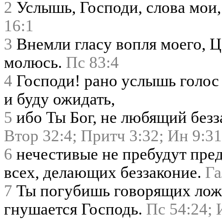
2
Услышь, Господи, слова мои
16:1
3
Внемли гласу вопля моего, Ца
молюсь.
Пс 83:4
4
Господи! рано услышь голос 
и буду ожидать,
5
ибо Ты Бог, не любящий безза
Втор 32:4;
Притч 3:32;
Ин 9:31
6
нечестивые не пребудут пре
всех, делающих беззаконие.
Га
7
Ты погубишь говорящих ложь
гнушается Господь.
Пс 54:24;