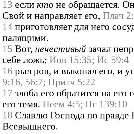
13
если
кто
не обращается. Он
Свой и направляет его,
Плач 2:
14
приготовляет для него сосу
палящими.
15
Вот,
нечестивый
зачал непр
себе ложь;
Иов 15:35;
Ис 59:4
16
рыл ров, и выкопал его, и у
9:16,
56:7;
Притч 5:22
17
злоба его обратится на его г
его темя.
Неем 4:5;
Пс 139:10
18
Славлю Господа по правде 
Всевышнего.