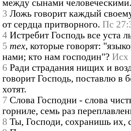
между сынами человеческими
3
Ложь говорит каждый своему
от сердца притворного.
Пс 27:
4
Истребит Господь все уста л
5
тех,
которые говорят: "язык
нами; кто нам господин"?
Исх 
6
Ради страдания нищих и воз
говорит Господь, поставлю в б
хотят.
7
Слова Господни - слова чист
горниле, семь раз переплавле
8
Ты, Господи, сохранишь их, 