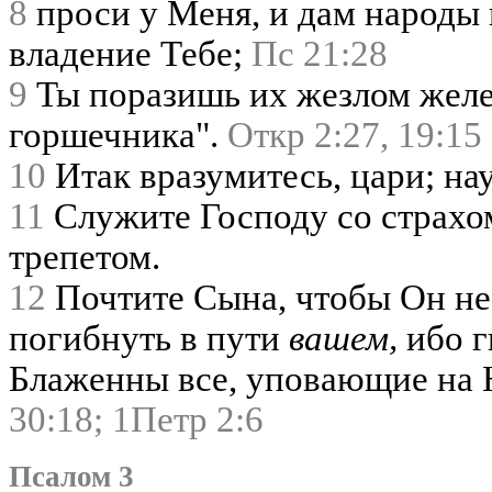
8
проси у Меня, и дам народы 
владение Тебе;
Пс 21:28
9
Ты поразишь их жезлом желе
горшечника".
Откр 2:27,
19:15
10
Итак вразумитесь, цари; на
11
Служите Господу со страхом
трепетом.
12
Почтите Сына, чтобы Он не 
погибнуть в пути
вашем,
ибо г
Блаженны все, уповающие на 
30:18;
1Петр 2:6
Псалом 3