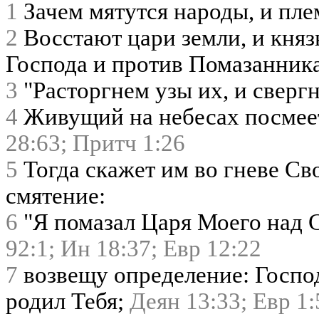
1
Зачем мятутся народы, и пл
2
Восстают цари земли, и княз
Господа и против Помазанника
3
"Расторгнем узы их, и свергн
4
Живущий на небесах посмеет
28:63;
Притч 1:26
5
Тогда скажет им во гневе Св
смятение:
6
"Я помазал Царя Моего над 
92:1;
Ин 18:37;
Евр 12:22
7
возвещу определение: Госпо
родил Тебя;
Деян 13:33;
Евр 1: