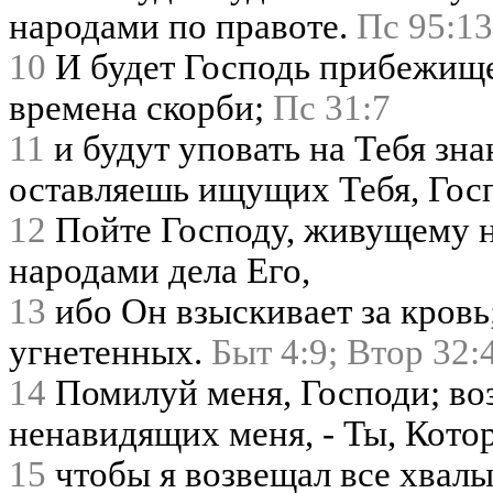
народами по правоте.
Пс 95:13
10
И будет Господь прибежищ
времена скорби;
Пс 31:7
11
и будут уповать на Тебя зн
оставляешь ищущих Тебя, Гос
12
Пойте Господу, живущему н
народами дела Его,
13
ибо Он взыскивает за кровь;
угнетенных.
Быт 4:9;
Втор 32:
14
Помилуй меня, Господи; воз
ненавидящих меня, - Ты, Кото
15
чтобы я возвещал все хвалы