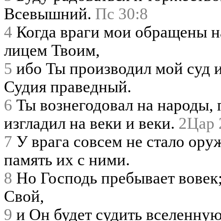
Всевышний.
Пс 30:8
4
Когда враги мои обращены на
лицем Твоим,
5
ибо Ты производил мой суд и
Судия праведный.
6
Ты вознегодовал на народы, 
изгладил на веки и веки.
2Цар 
7
У врага совсем не стало ору
память их с ними.
8
Но Господь пребывает вовек;
Свой,
9
и Он будет судить вселенную