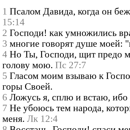
1
Псалом Давида, когда он беж
15:14
2
Господи! как умножились вр
3
многие говорят душе моей: "н
4
Но Ты, Господи, щит предо м
голову мою.
Пс 27:7
5
Гласом моим взываю к Господ
горы Своей.
6
Ложусь я, сплю и встаю, ибо
7
Не убоюсь тем народа, котор
меня.
Лк 12:4
8
Восстань, Господи! спаси ме