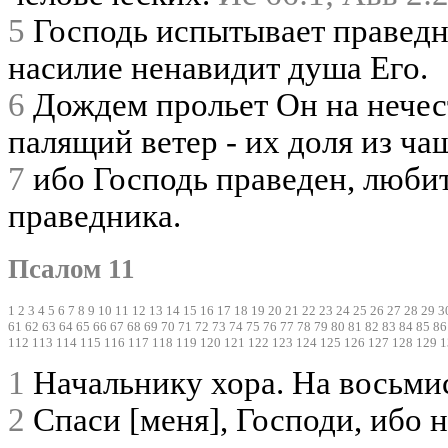
5
Господь испытывает праведно
насилие ненавидит душа Его.
6
Дождем прольет Он на нечест
палящий ветер - их доля из ча
7
ибо Господь праведен, любит
праведника.
Псалом 11
1
2
3
4
5
6
7
8
9
10
11
12
13
14
15
16
17
18
19
20
21
22
23
24
25
26
27
28
29
3
61
62
63
64
65
66
67
68
69
70
71
72
73
74
75
76
77
78
79
80
81
82
83
84
85
86
112
113
114
115
116
117
118
119
120
121
122
123
124
125
126
127
128
129
1
1
Начальнику хора. На восьми
2
Спаси [меня], Господи, ибо н