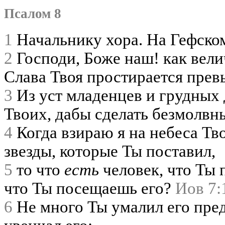
Псалом 8
1
Начальнику хора. На Гефск
2
Господи, Боже наш! как вели
Слава Твоя простирается пре
3
Из уст младенцев и грудных 
Твоих, дабы сделать безмолвн
4
Когда взираю я на небеса Тво
звезды, которые Ты поставил,
5
то что
есть
человек, что Ты 
что Ты посещаешь его?
Иов 7:
6
Не много Ты умалил его пре