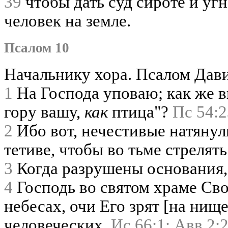
39
чтобы дать суд сироте и угн
человек на земле.
Псалом 10
Начальнику хора. Псалом Дави
1
На Господа уповаю; как же в
гору вашу,
как
птица"?
Пс 54:2
2
Ибо вот, нечестивые натянул
тетиве, чтобы во тьме стрелят
3
Когда разрушены основания, 
4
Господь во святом храме Свое
небесах, очи Его зрят [на ни
человеческих.
Ис 66:1;
Авв 2:2