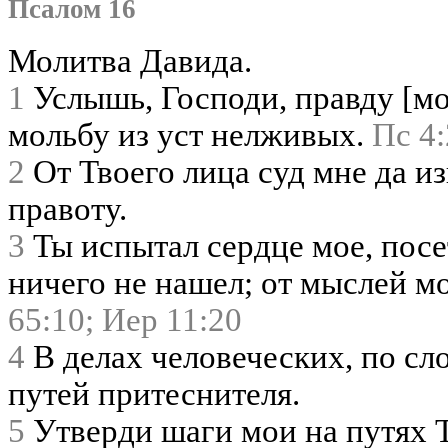
Псалом 16
Молитва Давида.
1
Услышь, Господи, правду [м
мольбу из уст нелживых.
Пс 4:
2
От Твоего лица суд мне да из
правоту.
3
Ты испытал сердце мое, посе
ничего не нашел; от мыслей м
65:10;
Иер 11:20
4
В делах человеческих, по сло
путей притеснителя.
5
Утверди шаги мои на путях Т