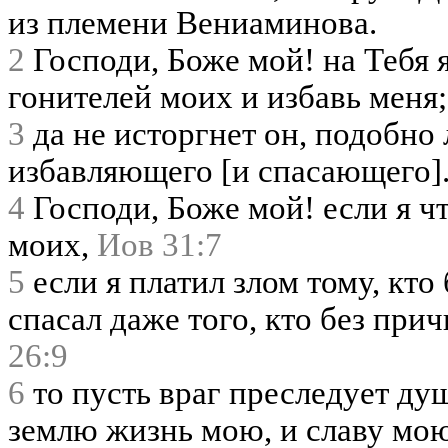
из племени Вениаминова.
2
Господи, Боже мой! на Тебя я
гонителей моих и избавь меня;
3
да не исторгнет он, подобно л
избавляющего [и спасающего]
4
Господи, Боже мой! если я чт
моих,
Иов 31:7
5
если я платил злом тому, кто
спасал даже того, кто без при
26:9
6
то пусть враг преследует душ
землю жизнь мою, и славу мою