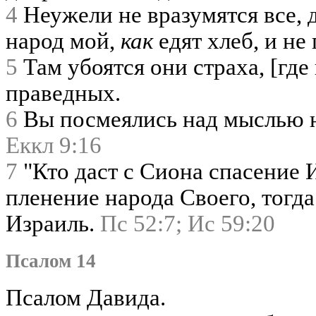
4
Неужели не вразумятся все,
народ мой,
как
едят хлеб, и н
5
Там убоятся они страха, [где 
праведных.
6
Вы посмеялись над мыслью н
Еккл 9:16
7
"Кто даст с Сиона спасение 
пленение народа Своего, тогда
Израиль.
Пс 52:7;
Ис 59:20
Псалом 14
Псалом Давида.