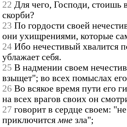
22
Для чего, Господи, стоишь 
скорби?
23
По гордости своей нечестив
они ухищрениями, которые с
24
Ибо нечестивый хвалится п
ублажает себя.
25
В надмении своем нечестив
взыщет"; во всех помыслах его:
26
Во всякое время пути его ги
на всех врагов своих он смот
27
говорит в сердце своем: "не
приключится
мне
зла";