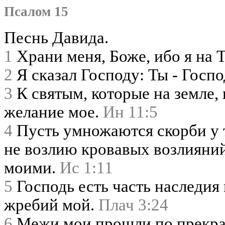
Псалом 15
Песнь Давида.
1
Храни меня, Боже, ибо я на 
2
Я сказал Господу: Ты - Госпо
3
К святым, которые на земле,
желание мое.
Ин 11:5
4
Пусть умножаются скорби у т
не возлию кровавых возлияний
моими.
Ис 1:11
5
Господь есть часть наследия
жребий мой.
Плач 3:24
6
Межи мои прошли по прекр