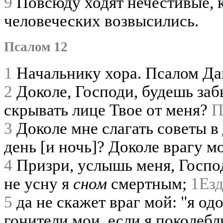
9
Повсюду ходят нечестивые, 
человеческих возвысились.
Псалом 12
1
Начальнику хора. Псалом Да
2
Доколе, Господи, будешь заб
скрывать лице Твое от меня?
П
3
Доколе мне слагать советы в
день [и ночь]? Доколе врагу 
4
Призри, услышь меня, Господ
не усну я
сном
смертным;
1Езд
5
да не скажет враг мой: "я од
гонители мои, если я поколебл