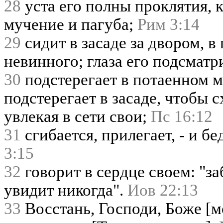
28
уста его полны проклятия, к
мучение и пагуба;
Рим 3:14
29
сидит в засаде за двором, в
невинного; глаза его подсмат
30
подстерегает в потаенном ме
подстерегает в засаде, чтобы с
увлекая в сети свои;
Пс 16:12
31
сгибается, прилегает, - и б
3:15
32
говорит в сердце своем: "за
увидит никогда".
Иов 22:13
33
Восстань, Господи, Боже [мо