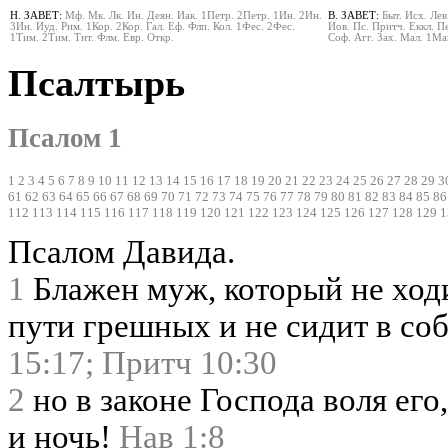
Н. ЗАВЕТ:
Мф.
Мк.
Лк.
Ин.
Деян.
Иак.
1Петр.
2Петр.
1Ин.
2Ин.
В. ЗАВЕТ:
Быт.
Исх.
Лев
3Ин.
Иуд.
Рим.
1Кор.
2Кор.
Гал.
Еф.
Флп.
Кол.
1Фес.
2Фес.
Иов.
Пс.
Притч.
Еккл.
Пе
1Тим.
2Тим.
Тит.
Флм.
Евр.
Откр.
Соф.
Агг.
Зах.
Мал.
1Ма
Псалтырь
Псалом 1
1
2
3
4
5
6
7
8
9
10
11
12
13
14
15
16
17
18
19
20
21
22
23
24
25
26
27
28
29
3
61
62
63
64
65
66
67
68
69
70
71
72
73
74
75
76
77
78
79
80
81
82
83
84
85
86
112
113
114
115
116
117
118
119
120
121
122
123
124
125
126
127
128
129
1
Псалом Давида.
1
Блажен муж, который не ходи
пути грешных и не сидит в со
15:17;
Притч 10:30
2
но в законе Господа воля его
и ночь!
Нав 1:8