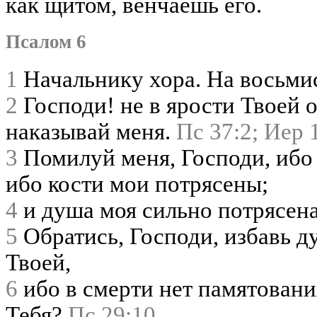
как щитом, венчаешь его.
Псалом 6
1
Начальнику хора. На восьми
2
Господи! не в ярости Твоей о
наказывай меня.
Пс 37:2;
Иер 
3
Помилуй меня, Господи, ибо 
ибо кости мои потрясены;
4
и душа моя сильно потрясена
5
Обратись, Господи, избавь д
Твоей,
6
ибо в смерти нет памятования
Тебя?
Пс 29:10