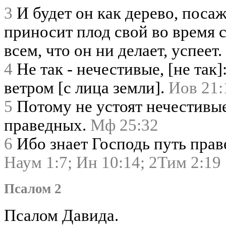
3
И будет он как дерево, посаж
приносит плод свой во время св
всем, что он ни делает, успеет.
4
Не так - нечестивые, [не так]
ветром [с лица земли].
Иов 21:
5
Потому не устоят нечестивые
праведных.
Мф 25:32
6
Ибо знает Господь путь прав
Наум 1:7;
Ин 10:14;
2Тим 2:19
Псалом 2
Псалом Давида.