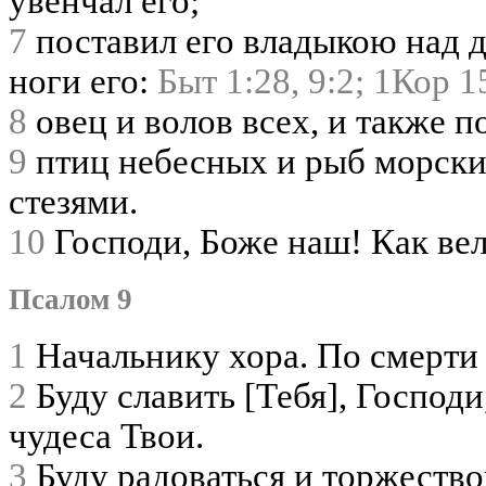
увенчал его;
7
поставил его владыкою над д
ноги его:
Быт 1:28,
9:2;
1Кор 1
8
овец и волов всех, и также п
9
птиц небесных и рыб морски
стезями.
10
Господи, Боже наш! Как вел
Псалом 9
1
Начальнику хора. По смерти
2
Буду славить [Тебя], Господи
чудеса Твои.
3
Буду радоваться и торжествов