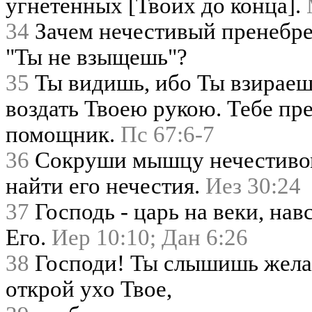
угнетенных [Твоих до конца].
34
Зачем нечестивый пренебрег
"Ты не взыщешь"?
35
Ты видишь, ибо Ты взираеш
воздать Твоею рукою. Тебе пре
помощник.
Пс 67:6-7
36
Сокруши мышцу нечестивому
найти его нечестия.
Иез 30:24
37
Господь - царь на веки, нав
Его.
Иер 10:10;
Дан 6:26
38
Господи! Ты слышишь желан
открой ухо Твое,