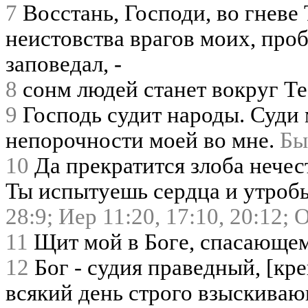
7
Восстань, Господи, во гневе
неистовства врагов моих, проб
заповедал, -
8
сонм людей станет вокруг Те
9
Господь судит народы. Суди 
непорочности моей во мне.
Бы
10
Да прекратится злоба нечес
Ты испытуешь сердца и утроб
28:9;
Иер 11:20,
17:10,
20:12;
О
11
Щит мой в Боге, спасающем
12
Бог - судия праведный, [кре
всякий день строго взыскива