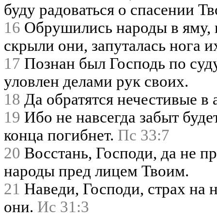
буду радоваться о спасении Тв
16
Обрушились народы в яму, 
скрыли они, запуталась нога и
17
Познан был Господь по суд
уловлен делами рук своих.
18
Да обратятся нечестивые в а
19
Ибо не навсегда забыт буде
конца погибнет.
Пс 33:7
20
Восстань, Господи, да не пр
народы пред лицем Твоим.
21
Наведи, Господи, страх на н
они.
Ис 31:3