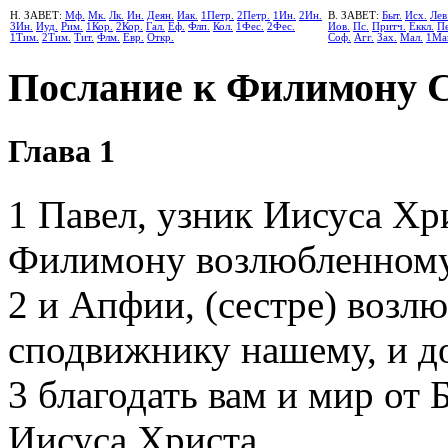
Н. ЗАВЕТ:
Мф.
Мк.
Лк.
Ин.
Деян.
Иак.
1Петр.
2Петр.
1Ин.
2Ин.
В. ЗАВЕТ:
Быт.
Исх.
Лев
3Ин.
Иуд.
Рим.
1Кор.
2Кор.
Гал.
Еф.
Флп.
Кол.
1Фес.
2Фес.
Иов.
Пс.
Притч.
Еккл.
Пе
1Тим.
2Тим.
Тит.
Флм.
Евр.
Откр.
Соф.
Агг.
Зах.
Мал.
1Ма
Послание к Филимону С
Глава 1
1
Павел, узник Иисуса Хри
Филимону возлюбленному
2
и Апфии, (сестре) возлю
сподвижнику нашему, и д
3
благодать вам и мир от 
Иисуса Христа.