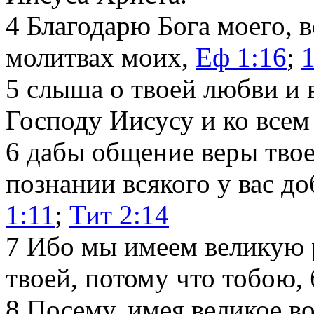
4
Благодарю Бога моего, в
молитвах моих,
Еф 1:16
;
5
слыша о твоей любви и 
Господу Иисусу и ко всем
6
дабы общение веры твое
познании всякого у вас д
1:11
;
Тит 2:14
7
Ибо мы имеем великую р
твоей, потому что тобою, 
8
Посему, имея великое в