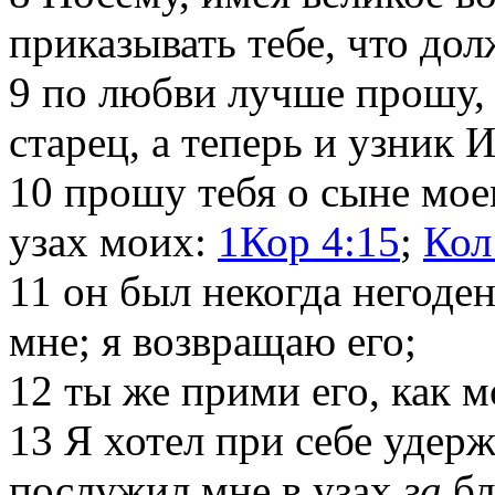
приказывать тебе, что дол
9
по любви лучше прошу, н
старец, а теперь и узник 
10
прошу тебя о сыне мое
узах моих:
1Кор 4:15
;
Кол
11
он был некогда негоден 
мне; я возвращаю его;
12
ты же прими его, как м
13
Я хотел при себе удерж
послужил мне в узах
за
бл