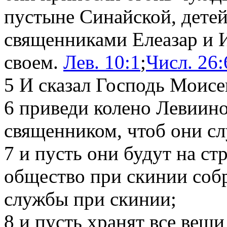
пустыне Синайской, детей
священниками Елеазар и 
своем.
Лев. 10:1
;
Числ. 26:
5
И сказал Господь Моисе
6
приведи колено Левиино,
священником, чтоб они с
7
и пусть они будут на стр
общество при скинии собр
службы при скинии;
8
и пусть хранят все вещи