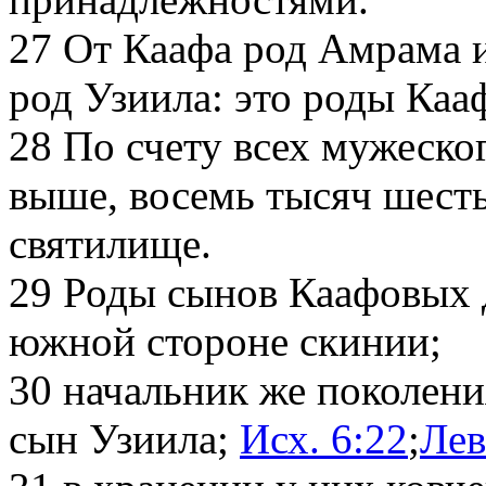
27
От Каафа род Амрама и 
род Узиила: это роды Каа
28
По счету всех мужеског
выше, восемь тысяч шесть
святилище.
29
Роды сынов Каафовых д
южной стороне скинии;
30
начальник же поколени
сын Узиила;
Исх. 6:22
;
Лев