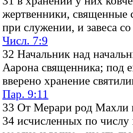
31
в хранении у них ковчег
жертвенники, священные 
при служении, и завеса с
Числ. 7:9
32
Начальник над начальн
Аарона священника; под е
вверено хранение святил
Пар. 9:11
33
От Мерари род Махли 
34
исчисленных по числу в