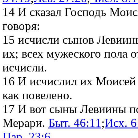
14
И сказал Господь Моис
говоря:
15
исчисли сынов Левиины
их; всех мужеского пола 
исчисли.
16
И исчислил их Моисей 
как повелено.
17
И вот сыны Левиины по
Мерари.
Быт. 46:11
;
Исх. 6
Пар. 23:6