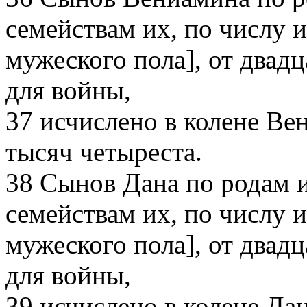
семействам их, по числу и
мужеского пола], от двадц
для войны,
37
исчислено в колене Ве
тысяч четыреста.
38
Сынов Дана по родам и
семействам их, по числу и
мужеского пола], от двадц
для войны,
39
исчислено в колене Да