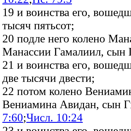
19
и воинства его, вошедш
тысяч пятьсот;
20
подле него колено Ман
Манассии Гамалиил, сын 
21
и воинства его, вошедш
две тысячи двести;
22
потом колено Вениамин
Вениамина Авидан, сын 
7:60
;
Числ. 10:24
23
и воинства его, вошедш