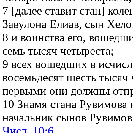
7
[далее ставит стан] коле
Завулона Елиав, сын Хело
8
и воинства его, вошедши
семь тысяч четыреста;
9
всех вошедших в исчисл
восемьдесят шесть тысяч 
первыми они должны отпр
10
Знамя стана Рувимова к
начальник сынов Рувимов
Числ. 10:6