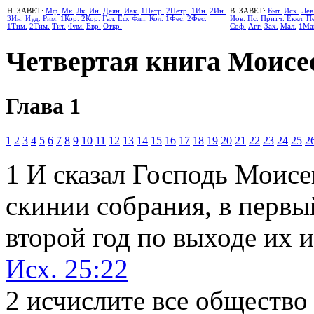
Н. ЗАВЕТ:
Мф.
Мк.
Лк.
Ин.
Деян.
Иак.
1Петр.
2Петр.
1Ин.
2Ин.
В. ЗАВЕТ:
Быт.
Исх.
Лев
3Ин.
Иуд.
Рим.
1Кор.
2Кор.
Гал.
Еф.
Флп.
Кол.
1Фес.
2Фес.
Иов.
Пс.
Притч.
Еккл.
Пе
1Тим.
2Тим.
Тит.
Флм.
Евр.
Откр.
Соф.
Агг.
Зах.
Мал.
1Ма
Четвертая книга Моисе
Глава 1
1
2
3
4
5
6
7
8
9
10
11
12
13
14
15
16
17
18
19
20
21
22
23
24
25
2
1
И сказал Господь Моисе
скинии собрания, в первый
второй год по выходе их и
Исх. 25:22
2
исчислите все общество