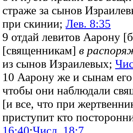
страже за сынов Израилев
при скинии;
Лев. 8:35
9
отдай левитов Аарону [б
[священникам]
в распоря
из сынов Израилевых;
Чис
10
Аарону же и сынам его
чтобы они наблюдали св
[и все, что при жертвенник
приступит кто посторонни
16:40
;
Числ. 18:7