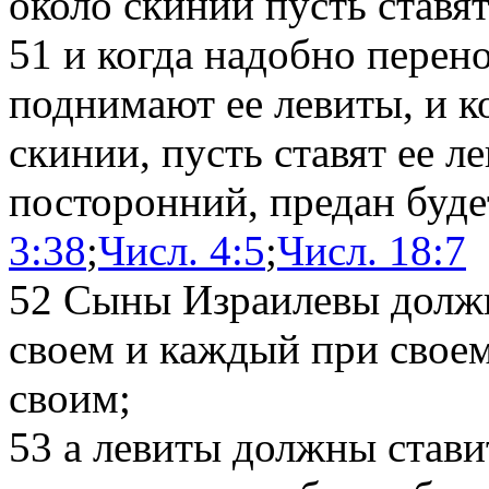
около скинии пусть ставят
51
и когда надобно перен
поднимают ее левиты, и к
скинии, пусть ставят ее л
посторонний, предан буде
3:38
;
Числ. 4:5
;
Числ. 18:7
52
Сыны Израилевы должн
своем и каждый при свое
своим;
53
а левиты должны стави