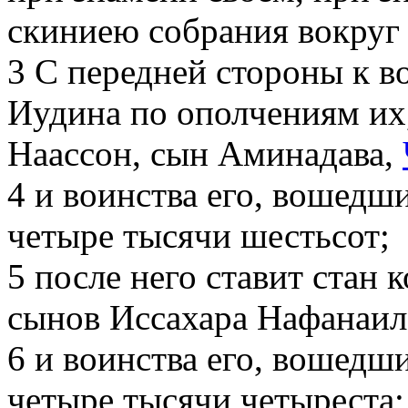
скиниею собрания вокруг 
3
С передней стороны к во
Иудина по ополчениям их
Наассон, сын Аминадава,
4
и воинства его, вошедши
четыре тысячи шестьсот;
5
после него ставит стан 
сынов Иссахара Нафанаил
6
и воинства его, вошедши
четыре тысячи четыреста;