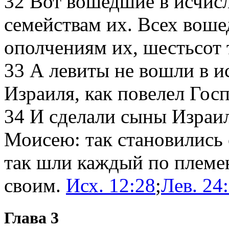
32
Вот вошедшие в исчис
семействам их. Всех воше
ополчениям их, шестьсот 
33
А левиты не вошли в и
Израиля, как повелел Гос
34
И сделали сыны Израил
Моисею: так становились 
так шли каждый по племе
своим.
Исх. 12:28
;
Лев. 24
Глава 3