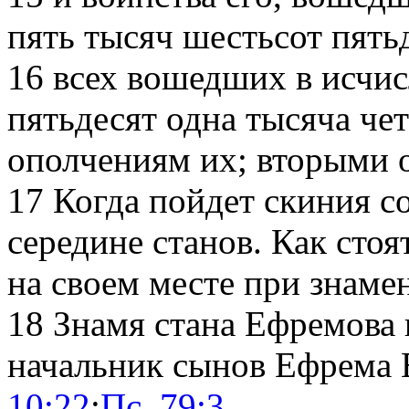
пять тысяч шестьсот пять
16
всех вошедших в исчис
пятьдесят одна тысяча чет
ополчениям их; вторыми 
17
Когда пойдет скиния со
середине станов. Как стоя
на своем месте при знаме
18
Знамя стана Ефремова п
начальник сынов Ефрема
10:22
;
Пс. 79:3