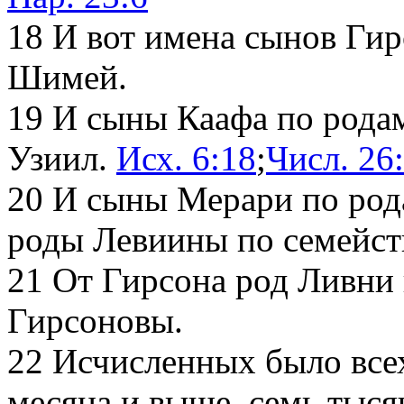
18
И вот имена сынов Гир
Шимей.
19
И сыны Каафа по родам
Узиил.
Исх. 6:18
;
Числ. 26
20
И сыны Мерари по род
роды Левиины по семейст
21
От Гирсона род Ливни 
Гирсоновы.
22
Исчисленных было всех
месяца и выше, семь тысяч