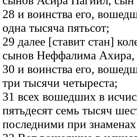
сынов Асира Пагиил, сын
28
и воинства его, вошедш
одна тысяча пятьсот;
29
далее [ставит стан] ко
сынов Неффалима Ахира, 
30
и воинства его, вошедш
три тысячи четыреста;
31
всех вошедших в исчисл
пятьдесят семь тысяч шес
последними при знаменах