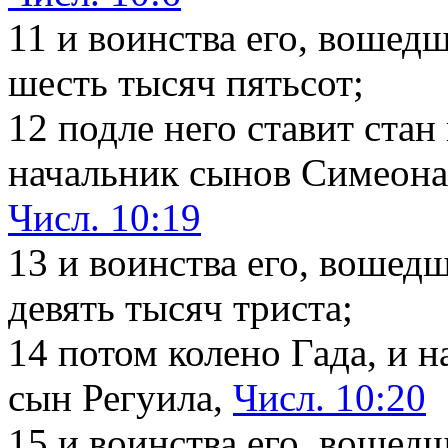
11
и воинства его, вошедш
шесть тысяч пятьсот;
12
подле него ставит стан
начальник сынов Симеон
Числ. 10:19
13
и воинства его, вошедш
девять тысяч триста;
14
потом колено Гада, и н
сын Регуила,
Числ. 10:20
15
и воинства его, вошедш