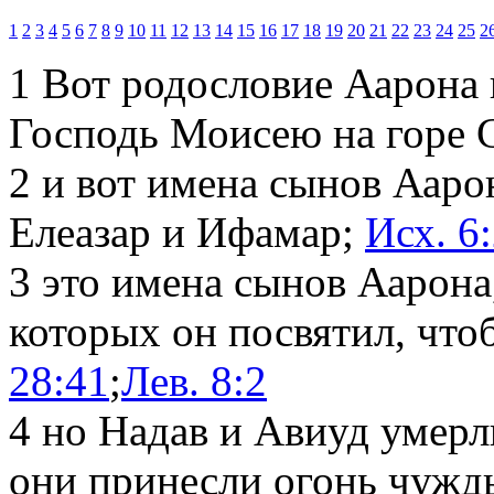
1
2
3
4
5
6
7
8
9
10
11
12
13
14
15
16
17
18
19
20
21
22
23
24
25
2
1
Вот родословие Аарона 
Господь Моисею на горе 
2
и вот имена сынов Аарон
Елеазар и Ифамар;
Исх. 6
3
это имена сынов Аарона
которых он посвятил, что
28:41
;
Лев. 8:2
4
но Надав и Авиуд умерли
они принесли огонь чужды