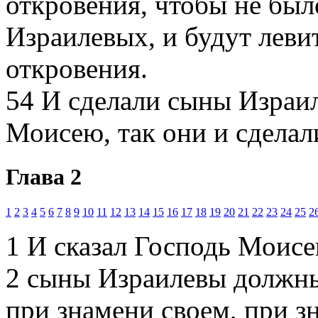
откровения, чтобы не был
Израилевых, и будут леви
откровения.
54
И сделали сыны Израил
Моисею, так они и сделал
Глава 2
1
2
3
4
5
6
7
8
9
10
11
12
13
14
15
16
17
18
19
20
21
22
23
24
25
2
1
И сказал Господь Моисе
2
сыны Израилевы должны 
при знамени своем, при зн