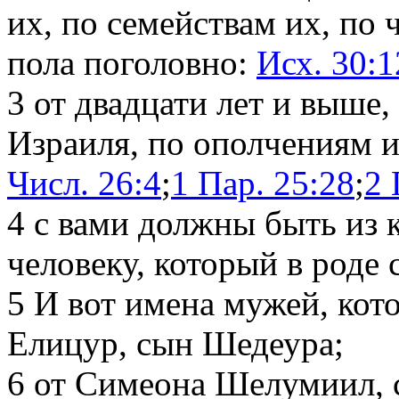
их, по семействам их, по 
пола поголовно:
Исх. 30:1
3
от двадцати лет и выше,
Израиля, по ополчениям и
Числ. 26:4
;
1 Пар. 25:28
;
2 
4
с вами должны быть из 
человеку, который в роде 
5
И вот имена мужей, кото
Елицур, сын Шедеура;
6
от Симеона Шелумиил, 