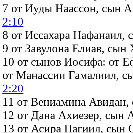
7
от Иуды Наассон, сын 
2:10
8
от Иссахара Нафанаил, 
9
от Завулона Елиав, сын 
10
от сынов Иосифа: от Е
от Манассии Гамалиил, с
2:20
11
от Вениамина Авидан,
12
от Дана Ахиезер, сын
13
от Асира Пагиил, сын 