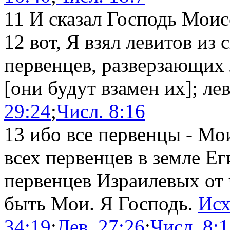
11
И сказал Господь Моис
12
вот, Я взял левитов из
первенцев, разверзающих
[они будут взамен их]; л
29:24
;
Числ. 8:16
13
ибо все первенцы - Мои;
всех первенцев в земле Ег
первенцев Израилевых от 
быть Мои. Я Господь.
Исх
34:19
;
Лев. 27:26
;
Числ. 8: