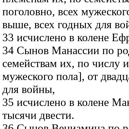
поголовно, всех мужеского
выше, всех годных для во
33
исчислено в колене Еф
34
Сынов Манассии по род
семействам их, по числу и
мужеского пола], от двадц
для войны,
35
исчислено в колене Ма
тысячи двести.
36
Сынов Вениамина по ро