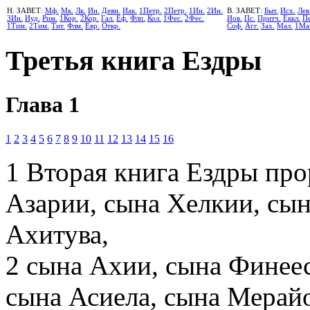
Н. ЗАВЕТ:
Мф.
Мк.
Лк.
Ин.
Деян.
Иак.
1Петр.
2Петр.
1Ин.
2Ин.
В. ЗАВЕТ:
Быт.
Исх.
Лев
3Ин.
Иуд.
Рим.
1Кор.
2Кор.
Гал.
Еф.
Флп.
Кол.
1Фес.
2Фес.
Иов.
Пс.
Притч.
Еккл.
Пе
1Тим.
2Тим.
Тит.
Флм.
Евр.
Откр.
Соф.
Агг.
Зах.
Мал.
1Ма
Третья книга Ездры
Глава 1
1
2
3
4
5
6
7
8
9
10
11
12
13
14
15
16
1
Вторая книга Ездры про
Азарии, сына Хелкии, сы
Ахитува,
2
сына Ахии, сына Финеес
сына Асиела, сына Мерайо