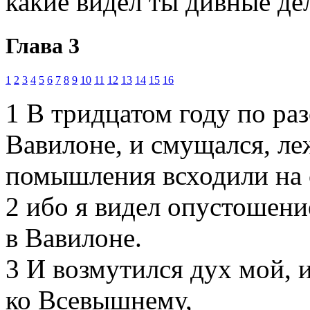
какие видел ты дивные де
Глава 3
1
2
3
4
5
6
7
8
9
10
11
12
13
14
15
16
1
В тридцатом году по раз
Вавилоне, и смущался, ле
помышления всходили на 
2
ибо я видел опустошени
в Вавилоне.
3
И возмутился дух мой, и
ко Всевышнему,