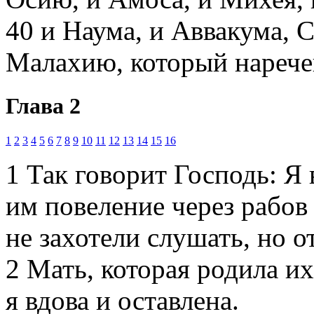
40
и Наума, и Аввакума, 
Малахию, который нарече
Глава 2
1
2
3
4
5
6
7
8
9
10
11
12
13
14
15
16
1
Так говорит Господь: Я 
им повеление через рабов
не захотели слушать, но 
2
Мать, которая родила их,
я вдова и оставлена.