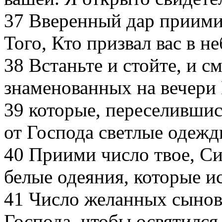
37
Вверенный дар приимит
Того, Кто призвал вас в н
38
Встаньте и стойте, и см
знаменованных на вечери
39
которые, переселившись
от Господа светлые одежд
40
Приими число твое, Сио
белые одеяния, которые и
41
Число желанных сынов 
Господа, чтобы освятился