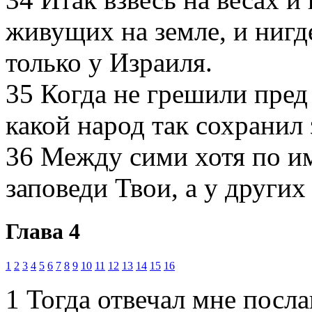
живущих на земле, и нигде
только у Израиля.
35
Когда не грешили пред
какой народ так сохранил
36
Между сими хотя по и
заповеди Твои, а у других
Глава 4
1
2
3
4
5
6
7
8
9
10
11
12
13
14
15
16
1
Тогда отвечал мне посла