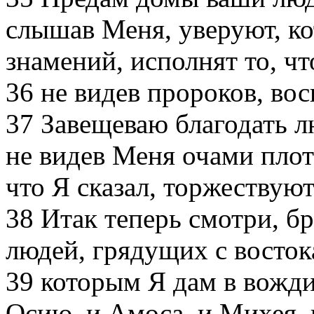
слышав Меня, уверуют, ко
знамений, исполнят то, чт
36
не видев пророков, вос
37
Завещеваю благодать л
не видев Меня очами плот
что Я сказал, торжествуют
38
Итак теперь смотри, бра
людей, грядущих с восток
39
которым Я дам в вожди 
Осию, и Амоса, и Михея, 