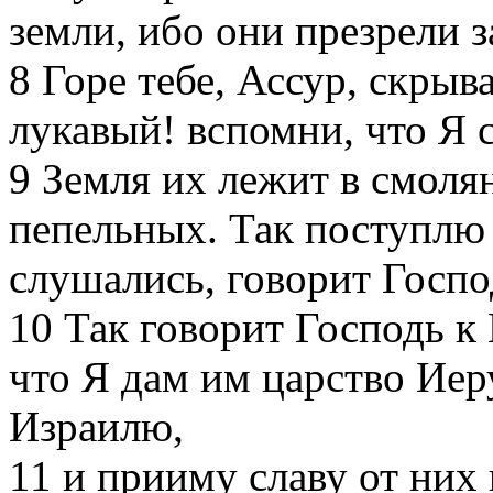
земли, ибо они презрели з
8
Горе тебе, Ассур, скрыв
лукавый! вспомни, что Я 
9
Земля их лежит в смоля
пепельных. Так поступлю 
слушались, говорит Госпо
10
Так говорит Господь к 
что Я дам им царство Иер
Израилю,
11
и прииму славу от них 