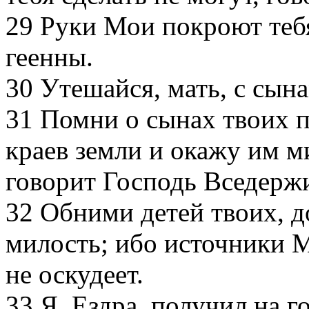
29
Руки Мои покроют тебя
геенны.
30
Утешайся, мать, с сына
31
Помни о сынах твоих п
краев земли и окажу им м
говорит Господь Вседерж
32
Обними детей твоих, д
милость; ибо источники 
не оскудеет.
33
Я, Ездра, получил на г