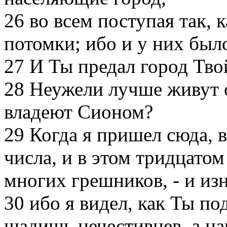
26
во всем поступая так, 
потомки; ибо и у них было
27
И Ты предал город Твой
28
Неужели лучше живут о
владеют Сионом?
29
Когда я пришел сюда, в
числа, и в этом тридцато
многих грешников, - и из
30
ибо я видел, как Ты п
щадишь нечестивцев, а на