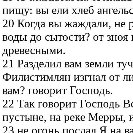
пищу: вы ели хлеб ангель
20
Когда вы жаждали, не р
воды до сытости? от зноя
древесными.
21
Разделил вам земли туч
Филистимлян изгнал от ли
вам? говорит Господь.
22
Так говорит Господь Вс
пустыне, на реке Мерры,
23
не огонь послал Я на ва