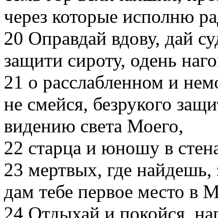
через которые исполню ра
20
Оправдай вдову, дай су
защити сироту, одень наго
21
о расслабленном и нем
не смейся, безрукого защи
видению света Моего,
22
старца и юношу в стена
23
мертвых, где найдешь, з
дам тебе первое место в 
24
Отдыхай и покойся, на