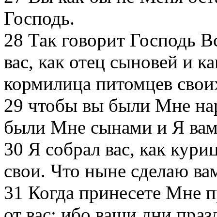
Господь.
28
Так говорит Господь В
вас, как отец сыновей и к
кормилица питомцев свои
29
чтобы вы были Мне нар
были Мне сынами и Я ва
30
Я собрал вас, как кури
свои. Что ныне сделаю ва
31
Когда принесете Мне 
от вас; ибо ваши дни пра