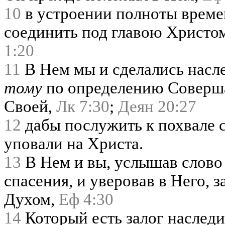
10
в устроении полноты времен
соединить под главою Христо
1:20
11
В Нем мы и сделались насл
тому
по определению Соверша
Своей,
Лк 7:30
;
Деян 20:27
12
дабы послужить к похвале с
уповали на Христа.
13
В Нем и вы, услышав слово
спасения, и уверовав в Него,
Духом,
Еф 4:30
14
Который есть залог наследи