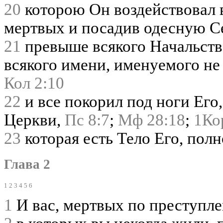
20
которою Он воздействовал в
мертвых и посадив одесную Се
21
превыше всякого Начальства
всякого имени, именуемого не 
Кол 2:10
22
и все покорил под ноги Его,
Церкви,
Пс 8:7
;
Мф 28:18
;
1Ко
23
которая есть Тело Его, пол
Глава 2
1
2
3
4
5
6
1
И вас, мертвых по преступл