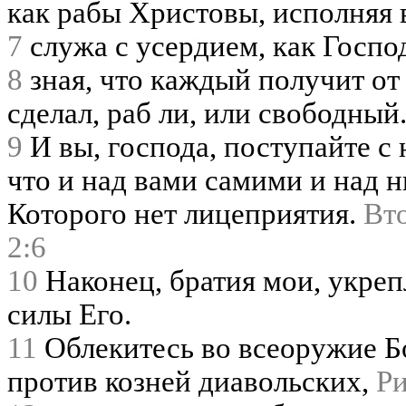
как рабы Христовы, исполняя
7
служа с усердием, как Господ
8
зная, что каждый получит от 
сделал, раб ли, или свободный
9
И вы, господа, поступайте с 
что и над вами самими и над н
Которого нет лицеприятия.
Вто
2:6
10
Наконец, братия мои, укре
силы Его.
11
Облекитесь во всеоружие Б
против козней диавольских,
Ри