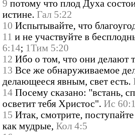
9
потому что плод Духа состои
истине.
Гал 5:22
10
Испытывайте, что благоугод
11
и не участвуйте в бесплодн
6:14
;
1Тим 5:20
12
Ибо о том, что они делают т
13
Все же обнаруживаемое дела
делающееся явным, свет есть.
14
Посему сказано: "встань, с
осветит тебя Христос".
Ис 60:
15
Итак, смотрите, поступайте
как мудрые,
Кол 4:5