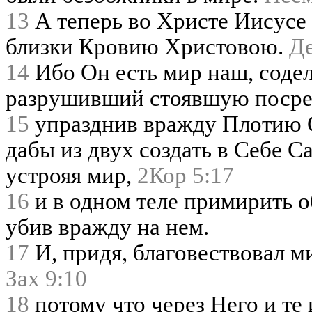
13
А теперь во Христе Иисусе 
близки Кровию Христовою.
Де
14
Ибо Он есть мир наш, соде
разрушивший стоявшую посре
15
упразднив вражду Плотию С
дабы из двух создать в Себе С
устрояя мир,
2Кор 5:17
16
и в одном теле примирить о
убив вражду на нем.
17
И, придя, благовествовал м
Зах 9:10
18
потому что через Него и те 