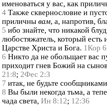
именоваться у вас, как прили
4
Также сквернословие и пусто
приличны
вам,
а, напротив, б
5
ибо знайте, что никакой блуд
любостяжатель, который есть 
Царстве Христа и Бога.
1Кор 6
6
Никто да не обольщает вас п
приходит гнев Божий на сыно
21:8
;
2Фес 2:3
7
итак, не будьте сообщниками
8
Вы были некогда тьма, а тепер
чада света,
Ин 8:12
;
12:36