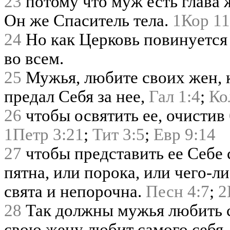
23
потому что муж есть глава 
Он же Спаситель тела.
1Кор 11
24
Но как Церковь повинуется
во всем.
25
Мужья, любите своих жен, 
предал Себя за нее,
Гал 1:4
;
Ко
26
чтобы освятить ее, очистив
1Петр 3:21
;
Тит 3:5
;
Евр 9:14
27
чтобы представить ее Себе
пятна, или порока, или чего-л
свята и непорочна.
Песн 4:7
;
2
28
Так должны мужья любить с
свою жену любит самого себя.