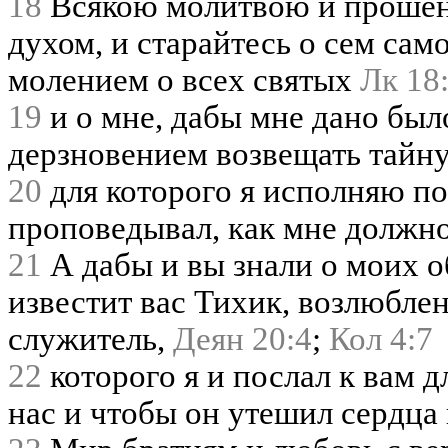
18
Всякою молитвою и прошени
духом, и старайтесь о сем сам
молением о всех святых
Лк 18
19
и о мне, дабы мне дано был
дерзновением возвещать тайну
20
для которого я исполняю по
проповедывал, как мне должн
21
А дабы и вы знали о моих об
известит вас Тихик, возлюбле
служитель,
Деян 20:4
;
Кол 4:7
22
которого я и послал к вам д
нас и чтобы он утешил сердца