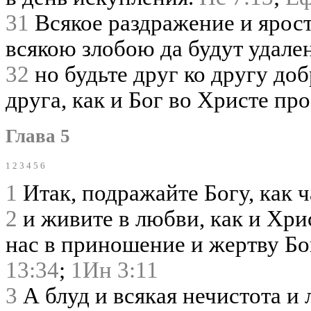
31
Всякое раздражение и ярость
всякою злобою да будут удален
32
но будьте друг ко другу до
друга, как и Бог во Христе пр
Глава 5
1
2
3
4
5
6
1
Итак, подражайте Богу, как 
2
и живите в любви, как и Хри
нас в приношение и жертву Бо
13:34
;
1Ин 3:11
3
А блуд и всякая нечистота 