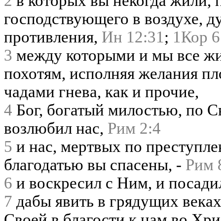
2
в которых вы некогда жили, 
господствующего в воздухе, д
противления,
Ин 12:31
;
1Кор 6
3
между которыми и мы все жи
похотям, исполняя желания пл
чадами гнева, как и прочие,
4
Бог, богатый милостью, по С
возлюбил нас,
Рим 2:4
5
и нас, мертвых по преступле
благодатью вы спасены, -
Рим 
6
и воскресил с Ним, и посади
7
дабы явить в грядущих веках
Своей в благости к нам во Хр