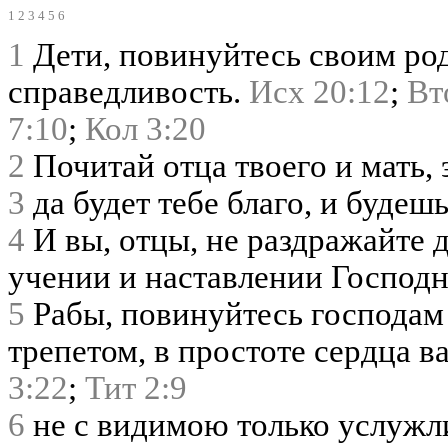
1
2
3
4
5
6
1
Дети, повинуйтесь своим род
справедливость.
Исх 20:12
;
Вт
7:10
;
Кол 3:20
2
Почитай отца твоего и мать, 
3
да будет тебе благо, и будешь
4
И вы, отцы, не раздражайте 
учении и наставлении Господ
5
Рабы, повинуйтесь господам 
трепетом, в простоте сердца в
3:22
;
Тит 2:9
6
не с видимою только услужли