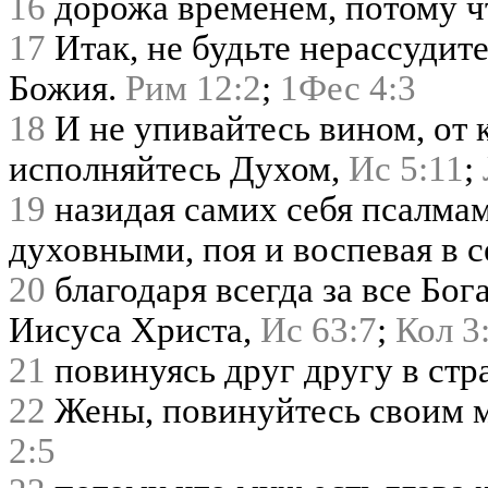
16
дорожа временем, потому ч
17
Итак, не будьте нерассудите
Божия.
Рим 12:2
;
1Фес 4:3
18
И не упивайтесь вином, от 
исполняйтесь Духом,
Ис 5:11
;
19
назидая самих себя псалма
духовными, поя и воспевая в 
20
благодаря всегда за все Бог
Иисуса Христа,
Ис 63:7
;
Кол 3
21
повинуясь друг другу в стр
22
Жены, повинуйтесь своим м
2:5