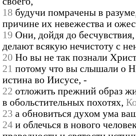
своего,
18
будучи помрачены в разуме
причине их невежества и ожес
19
Они, дойдя до бесчувствия, 
делают всякую нечистоту с н
20
Но вы не так познали Христ
21
потому что вы слышали о Не
истина во Иисусе, -
22
отложить прежний образ жи
в обольстительных похотях,
Ко
23
а обновиться духом ума ва
24
и облечься в нового человек
праведности и святости истин