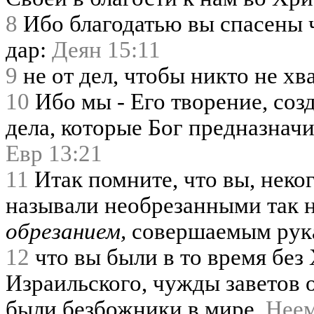
8
Ибо благодатью вы спасены че
дар:
Деян 15:11
9
не от дел, чтобы никто не хв
10
Ибо мы - Его творение, соз
дела, которые Бог предназнач
Евр 13:21
11
Итак помните, что вы, неко
называли необрезанными так 
обрезанием,
совершаемым рук
12
что вы были в то время без
Израильского, чужды заветов 
были безбожники в мире.
Неем