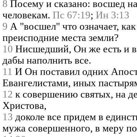
8
Посему и сказано: восшед на
человекам.
Пс 67:19
;
Ин 3:13
9
А "восшел" что означает, как
преисподние места земли?
10
Нисшедший, Он же есть и в
дабы наполнить все.
11
И Он поставил одних Апост
Евангелистами, иных пастыря
12
к совершению святых, на де
Христова,
13
доколе все придем в единст
мужа совершенного, в меру по