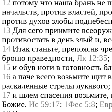
12
потому что наша брань не п
начальств, против властей, пр
против духов злобы поднебес
13
Для сего приимите всеоруж
противостать в день злый и, вс
14
Итак станьте, препоясав чр
броню праведности,
Лк 12:35
;
15
и обув ноги в готовность бл
16
а паче всего возьмите щит 
раскаленные стрелы лукавого;
17
и шлем спасения возьмите, 
Божие.
Ис 59:17
;
1Фес 5:8
;
Евр