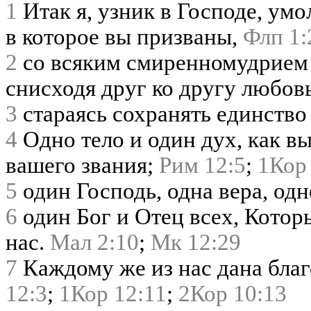
1
Итак я, узник в Господе, умо
в которое вы призваны,
Флп 1:
2
со всяким смиренномудрием 
снисходя друг ко другу любов
3
стараясь сохранять единство
4
Одно тело и один дух, как в
вашего звания;
Рим 12:5
;
1Кор
5
один Господь, одна вера, од
6
один Бог и Отец всех, Которы
нас.
Мал 2:10
;
Мк 12:29
7
Каждому же из нас дана благ
12:3
;
1Кор 12:11
;
2Кор 10:13