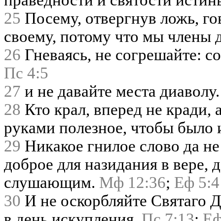
25
Посему, отвергнув ложь, г
своему, потому что мы члены 
26
Гневаясь, не согрешайте: со
Пс 4:5
27
и не давайте места диаволу
28
Кто крал, вперед не кради, 
руками полезное, чтобы было 
29
Никакое гнилое слово да не 
доброе для назидания в вере, 
слушающим.
Мф 12:36
;
Еф 5:4
30
И не оскорбляйте Святаго 
в день искупления.
Пс 7:13
;
Еф