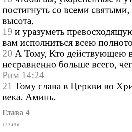
постигнуть со всеми святыми, 
высота,
19
и уразуметь превосходящую
вам исполниться всею полно
20
А Тому, Кто действующею в
несравненно больше всего, че
Рим 14:24
21
Тому слава в Церкви во Хрис
века. Аминь.
Глава 4
1
2
3
4
5
6