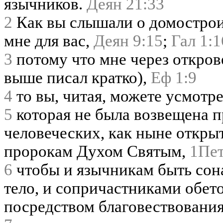
язычников.
Деян 21:33
2
Как вы слышали о домострои
мне для вас,
Деян 9:15
;
Гал 1:1
3
потому что мне через откров
выше писал кратко),
Еф 1:9
4
то вы, читая, можете усмотр
5
которая не была возвещена 
человеческих, как ныне откры
пророкам Духом Святым,
1Пет
6
чтобы и язычникам быть сон
тело, и сопричастниками обет
посредством благовествовани