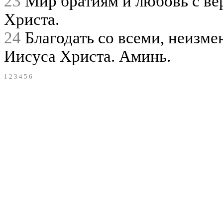
23
Мир братиям и любовь с ве
Христа.
24
Благодать со всеми, неизм
Иисуса Христа. Аминь.
1
2
3
4
5
6