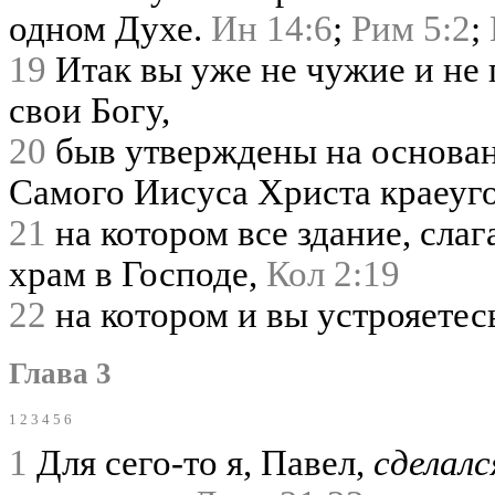
одном Духе.
Ин 14:6
;
Рим 5:2
;
19
Итак вы уже не чужие и не
свои Богу,
20
быв утверждены на основан
Самого Иисуса Христа краеу
21
на котором все здание, слаг
храм в Господе,
Кол 2:19
22
на котором и вы устрояете
Глава 3
1
2
3
4
5
6
1
Для сего-то я, Павел,
сделалс