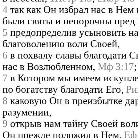
4
так как Он избрал нас в Нем
были святы и непорочны пред
5
предопределив усыновить нас
благоволению воли Своей,
6
в похвалу славы благодати С
нас в Возлюбленном,
Мф 3:17
7
в Котором мы имеем искупле
по богатству благодати Его,
Ри
8
каковую Он в преизбытке дар
разумении,
9
открыв нам тайну Своей вол
Он прежде положил в Нем,
Еф