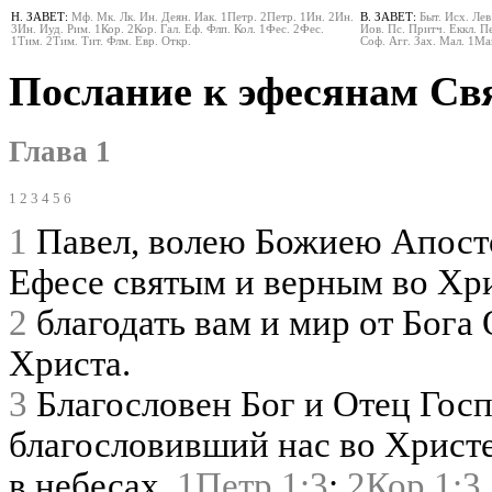
Н. ЗАВЕТ:
Мф.
Мк.
Лк.
Ин.
Деян.
Иак.
1Петр.
2Петр.
1Ин.
2Ин.
В. ЗАВЕТ:
Быт.
Исх.
Лев
3Ин.
Иуд.
Рим.
1Кор.
2Кор.
Гал.
Еф.
Флп.
Кол.
1Фес.
2Фес.
Иов.
Пс.
Притч.
Еккл.
Пе
1Тим.
2Тим.
Тит.
Флм.
Евр.
Откр.
Соф.
Агг.
Зах.
Мал.
1Ма
Послание к эфесянам Св
Глава 1
1
2
3
4
5
6
1
Павел, волею Божиею Апосто
Ефесе святым и верным во Хр
2
благодать вам и мир от Бога
Христа.
3
Благословен Бог и Отец Госп
благословивший нас во Христ
в небесах,
1Петр 1:3
;
2Кор 1:3