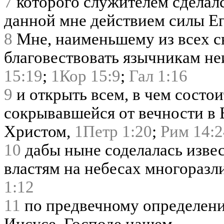
7
которого служителем сделалс
данной мне действием силы Е
8
Мне, наименьшему из всех св
благовествовать язычникам н
15:19
;
1Кор 15:9
;
Гал 1:16
9
и открыть всем, в чем состо
сокрывавшейся от вечности в 
Христом,
1Петр 1:20
;
Рим 14:2
10
дабы ныне соделалась извес
властям на небесах многоразл
1:12
11
по предвечному определени