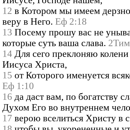
Иисусе, Господе нашем,
12
в Котором мы имеем дерзно
веру в Него.
Еф 2:18
13
Посему прошу вас не уныват
которые суть ваша слава.
2Тим
14
Для сего преклоняю колени
Иисуса Христа,
15
от Которого именуется всяко
Еф 1:10
16
да даст вам, по богатству с
Духом Его во внутреннем чел
17
верою вселиться Христу в 
18
чтобы вы, укорененные и у