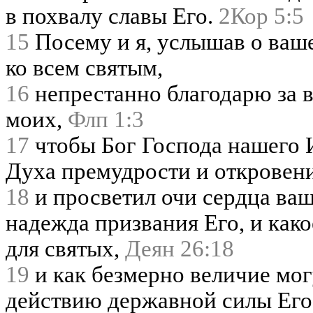
в похвалу славы Его.
2Кор 5:5
15
Посему и я, услышав о ваше
ко всем святым,
16
непрестанно благодарю за 
моих,
Флп 1:3
17
чтобы Бог Господа нашего И
Духа премудрости и откровен
18
и просветил очи сердца ваш
надежда призвания Его, и како
для святых,
Деян 26:18
19
и как безмерно величие мог
действию державной силы Его