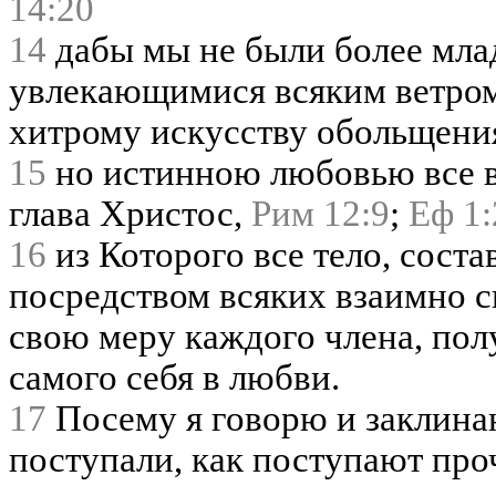
14:20
14
дабы мы не были более мла
увлекающимися всяким ветром 
хитрому искусству обольщени
15
но истинною любовью все в
глава Христос,
Рим 12:9
;
Еф 1:
16
из Которого все тело, сост
посредством всяких взаимно с
свою меру каждого члена, пол
самого себя в любви.
17
Посему я говорю и заклина
поступали, как поступают про