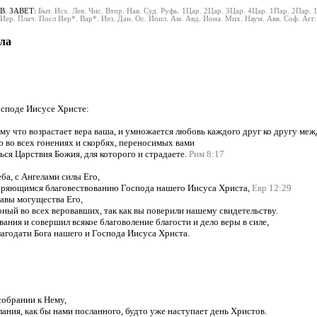
В. ЗАВЕТ:
Быт.
Исх.
Лев.
Чис.
Втор.
Нав.
Суд.
Руфь.
1Цар.
2Цар.
3Цар.
4Цар.
1Пар.
2Пар.
Иер.
Плач.
Посл Иер*.
Вар*.
Иез.
Дан.
Ос.
Иоил.
Ам.
Авд.
Иона.
Мих.
Наум.
Авв.
Соф.
Агг.
ла
осподе Иисусе Христе:
ому что возрастает вера ваша, и умножается любовь каждого друг ко другу меж
ю во всех гонениях и скорбях, переносимых вами
ься Царствия Божия, для которого и страдаете.
Рим 8:17
ба, с Ангелами силы Его,
оряющимся благовествованию Господа нашего Иисуса Христа,
Евр 12:29
лавы могущества Его,
оный во всех веровавших, так как вы поверили нашему свидетельству.
вания и совершил всякое благоволение благости и дело веры в силе,
лагодати Бога нашего и Господа Иисуса Христа.
собрании к Нему,
лания, как бы нами посланного, будто уже наступает день Христов.