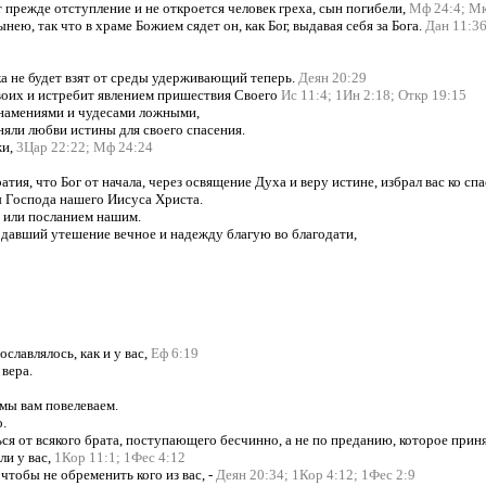
 прежде отступление и не откроется человек греха, сын погибели,
Мф 24:4;
Мк
ю, так что в храме Божием сядет он, как Бог, выдавая себя за Бога.
Дан 11:36
ка не будет взят от среды удерживающий теперь.
Деян 20:29
Своих и истребит явлением пришествия Своего
Ис 11:4;
1Ин 2:18;
Откр 19:15
 знамениями и чудесами ложными,
яли любви истины для своего спасения.
жи,
3Цар 22:22;
Мф 24:24
ия, что Бог от начала, через освящение Духа и веру истине, избрал вас ко сп
ы Господа нашего Иисуса Христа.
м или посланием нашим.
 давший утешение вечное и надежду благую во благодати,
славлялось, как и у вас,
Еф 6:19
вера.
 мы вам повелеваем.
.
я от всякого брата, поступающего бесчинно, а не по преданию, которое приня
ли у вас,
1Кор 11:1;
1Фес 4:12
 чтобы не обременить кого из вас, -
Деян 20:34;
1Кор 4:12;
1Фес 2:9