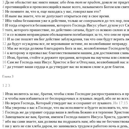
3
Да не обольстит вас никто никак:
ибо день тот не придет,
доколе не придет
4
противящийся и превозносящийся выше всего, называемого Богом или святыне
5
Не помните ли, что я, еще находясь у вас, говорил вам это?
6
И ныне вы знаете, что не допускает открыться ему в свое время.
7
Ибо тайна беззакония уже в действии, только
не совершится
до тех пор, по
8
И тогда откроется беззаконник, которого Господь Иисус убьет духом уст 
9
того, которого пришествие, по действию сатаны, будет со всякою силою и
10
и со всяким неправедным обольщением погибающих за то, что они не прин
11
И за сие пошлет им Бог действие заблуждения, так что они будут верить л
12
да будут осуждены все, не веровавшие истине, но возлюбившие неправду.
13
Мы же всегда должны благодарить Бога за вас, возлюбленные Господом брат
14
к которому и призвал вас благовествованием нашим, для достижения слав
15
Итак, братия, стойте и держите предания, которым вы научены или слово
16
Сам же Господь наш Иисус Христос и Бог и Отец наш, возлюбивший нас и
17
да утешит ваши сердца и да утвердит вас во всяком слове и деле благом.
Глава 3
1
2
3
1
Итак молитесь за нас, братия, чтобы слово Господне распространялось и про
2
и чтобы нам избавиться от беспорядочных и лукавых людей, ибо не во всех 
3
Но верен Господь, Который утвердит вас и сохранит от лукавого.
Ин 17:15
4
Мы уверены о вас в Господе, что вы исполняете и будете исполнять то, что
5
Господь же да управит сердца ваши в любовь Божию и в терпение Христово
6
Завещеваем же вам, братия, именем Господа нашего Иисуса Христа, удалятьс
7
ибо вы сами знаете, как должны вы подражать нам; ибо мы не бесчинствова
8
ни у кого не ели хлеба даром, но занимались трудом и работою ночь и день,