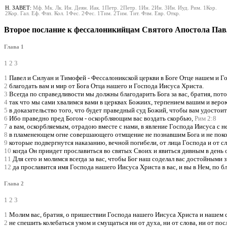
Н. ЗАВЕТ:
Мф.
Мк.
Лк.
Ин.
Деян.
Иак.
1Петр.
2Петр.
1Ин.
2Ин.
3Ин.
Иуд.
Рим.
1Кор.
2Кор.
Гал.
Еф.
Флп.
Кол.
1Фес.
2Фес.
1Тим.
2Тим.
Тит.
Флм.
Евр.
Откр.
Второе послание к фессалоникийцам Святого Апостола Пав
Глава 1
1
2
3
1
Павел и Силуан и Тимофей - Фессалоникской церкви в Боге Отце нашем и Г
2
благодать вам и мир от Бога Отца нашего и Господа Иисуса Христа.
3
Всегда по справедливости мы должны благодарить Бога за вас, братия, пот
4
так что мы сами хвалимся вами в церквах Божиих, терпением вашим и веро
5
в доказательство того, что будет праведный суд Божий, чтобы вам удостоит
6
Ибо праведно пред Богом - оскорбляющим вас воздать скорбью,
Рим 2:8
7
а вам, оскорбляемым, отрадою вместе с нами, в явление Господа Иисуса с не
8
в пламенеющем огне совершающего отмщение не познавшим Бога и не пок
9
которые подвергнутся наказанию, вечной погибели, от лица Господа и от с
10
когда Он приидет прославиться во святых Своих и явиться дивным в день 
11
Для сего и молимся всегда за вас, чтобы Бог наш соделал вас достойными з
12
да прославится имя Господа нашего Иисуса Христа в вас, и вы в Нем, по б
Глава 2
1
2
3
1
Молим вас, братия, о пришествии Господа нашего Иисуса Христа и нашем 
2
не спешить колебаться умом и смущаться ни от духа, ни от слова, ни от пос