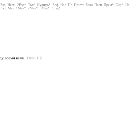
1Езд.
Неем.
2Езд*.
Тов*.
Иудифь*.
Есф.
Иов.
Пс.
Притч.
Еккл.
Песн.
Прем*.
Сир*.
Ис.
Зах.
Мал.
1Мак*.
2Мак*.
3Мак*.
3Езд*.
ду всеми вами,
1Фес 1:2