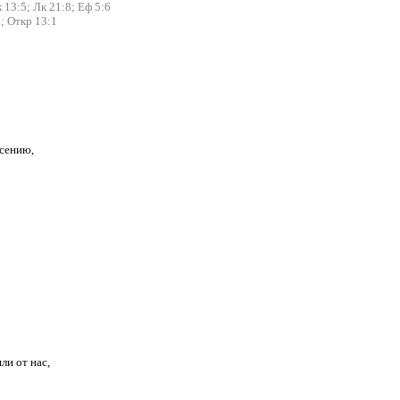
 13:5;
Лк 21:8;
Еф 5:6
;
Откр 13:1
асению,
ли от нас,