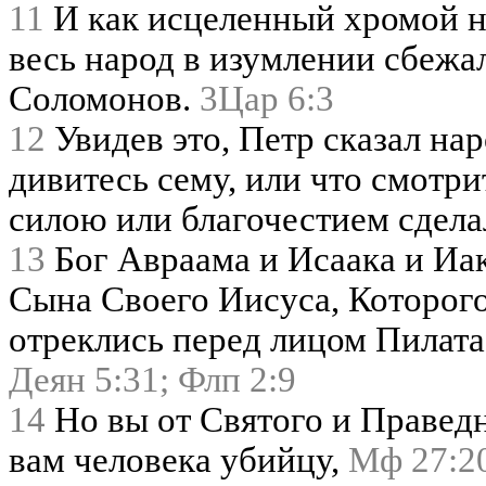
11
И как исцеленный хромой не
весь народ в изумлении сбежа
Соломонов.
3Цар 6:3
12
Увидев это, Петр сказал на
дивитесь сему, или что смотри
силою или благочестием сделал
13
Бог Авраама и Исаака и Иак
Сына Своего Иисуса, Которого
отреклись перед лицом Пилата,
Деян 5:31;
Флп 2:9
14
Но вы от Святого и Праведн
вам человека убийцу,
Мф 27:2