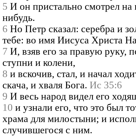
5
И он пристально смотрел на н
нибудь.
6
Но Петр сказал: серебра и зо
тебе: во имя Иисуса Христа На
7
И, взяв его за правую руку, 
ступни и колени,
8
и вскочив, стал, и начал ходи
скача, и хваля Бога.
Ис 35:6
9
И весь народ видел его ходя
10
и узнали его, что это был т
храма для милостыни; и испол
случившегося с ним.