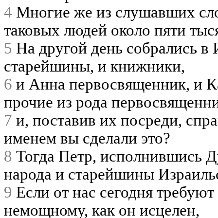
4
Многие же из слушавших сло
таковых людей около пяти тыс
5
На другой день собрались в 
старейшины, и книжники,
6
и Анна первосвященник, и Ка
прочие из рода первосвященн
7
и, поставив их посреди, спр
именем вы сделали это?
8
Тогда Петр, исполнившись Ду
народа и старейшины Израиль
9
Если от нас сегодня требуют 
немощному, как он исцелен,