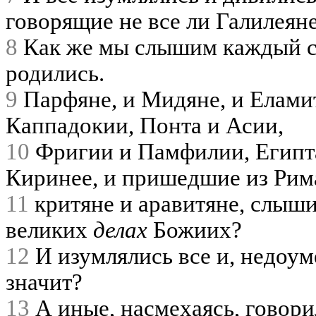
говорящие не все ли Галилеян
8
Как же мы слышим каждый со
родились.
9
Парфяне, и Мидяне, и Елами
Каппадокии, Понта и Асии,
10
Фригии и Памфилии, Египта
Киринее, и пришедшие из Рима
11
критяне и аравитяне, слыш
великих
делах
Божиих?
12
И изумлялись все и, недоуме
значит?
13
А иные, насмехаясь, говори