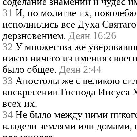
соделание знамений и чудес и
31
И, по молитве их, поколебал
исполнились все Духа Святаго
дерзновением.
Деян 16:26
32
У множества же уверовавши
никто ничего из имения своего
было общее.
Деян 2:44
33
Апостолы же с великою сил
воскресении Господа Иисуса Х
всех их.
34
Не было между ними никого
владели землями или домами, 