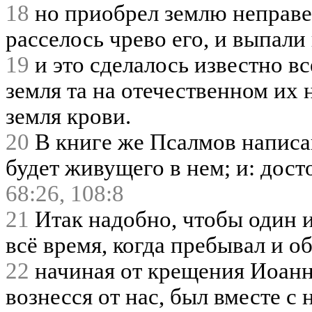
18
но приобрел землю неправе
расселось чрево его, и выпали
19
и это сделалось известно в
земля та на отечественном их 
земля крови.
20
В книге же Псалмов написано
будет живущего в нем; и: дост
68:26,
108:8
21
Итак надобно, чтобы один и
всё время, когда пребывал и о
22
начиная от крещения Иоанно
вознесся от нас, был вместе с