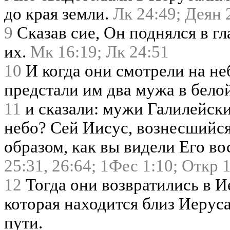
до края земли.
Лк 24:49;
Деян 
9
Сказав сие, Он поднялся в гла
их.
Мк 16:19;
Лк 24:51
10
И когда они смотрели на не
предстали им два мужа в бело
11
и сказали: мужи Галилейски
небо? Сей Иисус, вознесшийся 
образом, как вы видели Его в
25:31,
26:64;
1Фес 1:10;
Откр 1
12
Тогда они возвратились в И
которая находится близ Иерус
пути.