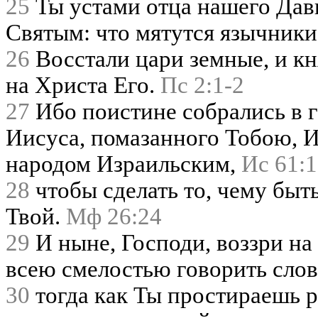
25
Ты устами отца нашего Дави
Святым: что мятутся язычник
26
Восстали цари земные, и кн
на Христа Его.
Пс 2:1-2
27
Ибо поистине собрались в г
Иисуса, помазанного Тобою, 
народом Израильским,
Ис 61:1
28
чтобы сделать то, чему быт
Твой.
Мф 26:24
29
И ныне, Господи, воззри на 
всею смелостью говорить слов
30
тогда как Ты простираешь р