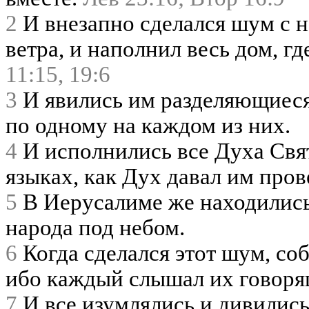
2
И внезапно сделался шум с н
ветра, и наполнил весь дом, г
11:15,
19:6
3
И явились им разделяющиеся 
по одному на каждом из них.
4
И исполнились все Духа Свят
языках, как Дух давал им про
5
В Иерусалиме же находились
народа под небом.
6
Когда сделался этот шум, соб
ибо каждый слышал их говоря
7
И все изумлялись и дивились