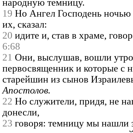
народную темницу.
19
Но Ангел Господень ночью 
их, сказал:
20
идите и, став в храме, гово
6:68
21
Они, выслушав, вошли утро
первосвященник и которые с н
старейшин из сынов Израилев
Апостолов.
22
Но служители, придя, не на
донесли,
23
говоря: темницу мы нашли 