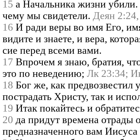
15
а Начальника жизни убили. 
чему мы свидетели.
Деян 2:24,
16
И ради веры во имя Его, имя
видите и знаете, и вера, котор
сие перед всеми вами.
17
Впрочем я знаю, братия, что
это по неведению;
Лк 23:34;
Ин
18
Бог же, как предвозвестил 
пострадать Христу, так и испо
19
Итак покайтесь и обратитес
20
да придут времена отрады о
предназначенного вам Иисуса