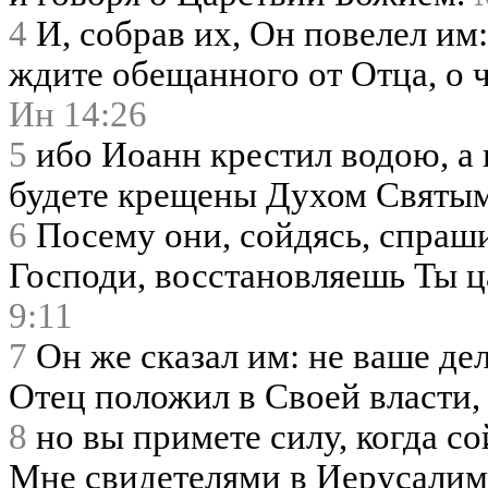
4
И, собрав их, Он повелел им:
ждите обещанного от Отца, о 
Ин 14:26
5
ибо Иоанн крестил водою, а в
будете крещены Духом Святы
6
Посему они, сойдясь, спрашив
Господи, восстановляешь Ты 
9:11
7
Он же сказал им: не ваше дел
Отец положил в Своей власти,
8
но вы примете силу, когда со
Мне свидетелями в Иерусалиме