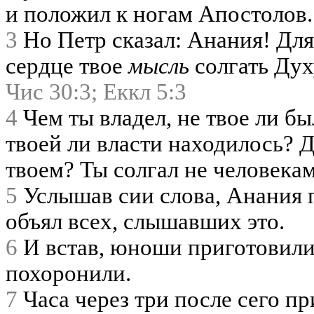
и положил к ногам Апостолов.
3
Но Петр сказал: Анания! Для
сердце твое
мысль
солгать Дух
Чис 30:3;
Еккл 5:3
4
Чем ты владел, не твое ли б
твоей ли власти находилось? Д
твоем? Ты солгал не человекам,
5
Услышав сии слова, Анания п
объял всех, слышавших это.
6
И встав, юноши приготовили 
похоронили.
7
Часа через три после сего пр