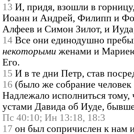
13
И, придя, взошли в горницу,
Иоанн и Андрей, Филипп и Фо
Алфеев и Симон Зилот, и Иуда
14
Все они единодушно пребыв
некоторыми
женами и Мариею,
Его.
15
И в те дни Петр, став посре
16
(было же собрание человек 
Надлежало исполниться тому,
устами Давида об Иуде, бывше
Пс 40:10;
Ин 13:18,
18:3
17
он был сопричислен к нам 