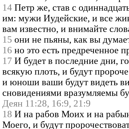
14
Петр же, став с одиннадцат
им: мужи Иудейские, и все жи
вам известно, и внимайте сло
15
они не пьяны, как вы думает
16
но это есть предреченное 
17
И будет в последние дни, г
всякую плоть, и будут пророч
и юноши ваши будут видеть ви
сновидениями вразумляемы бу
Деян 11:28,
16:9,
21:9
18
И на рабов Моих и на рабын
Моего, и будут пророчествоват