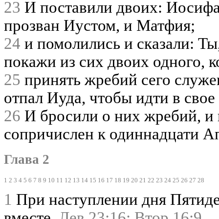
23
И поставили двоих: Иосифа
прозван Иустом, и Матфия;
24
и помолились и сказали: Ты
покажи из сих двоих одного, к
25
принять жребий сего служен
отпал Иуда, чтобы идти в свое
26
И бросили о них жребий, и
сопричислен к одиннадцати А
Глава 2
1
2
3
4
5
6
7
8
9
10
11
12
13
14
15
16
17
18
19
20
21
22
23
24
25
26
27
28
1
При наступлении дня Пятид
вместе.
Лев 23:16;
Втор 16:9