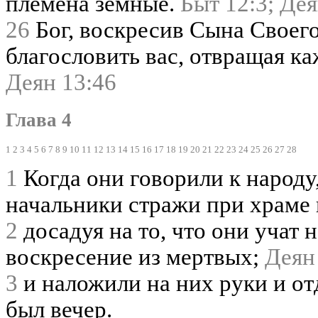
племена земные.
Быт 12:3;
Дея
26
Бог, воскресив Сына Своего
благословить вас, отвращая к
Деян 13:46
Глава 4
1
2
3
4
5
6
7
8
9
10
11
12
13
14
15
16
17
18
19
20
21
22
23
24
25
26
27
28
1
Когда они говорили к народу
начальники стражи при храме 
2
досадуя на то, что они учат
воскресение из мертвых;
Деян
3
и наложили на них руки и о
был вечер.