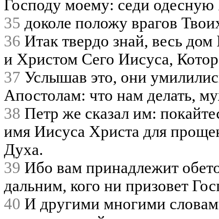
Господу моему: седи одесную
35
доколе положу врагов Твои
36
Итак твердо знай, весь дом
и Христом Сего Иисуса, Котор
37
Услышав это, они умилилис
Апостолам: что нам делать, м
38
Петр же сказал им: покайтес
имя Иисуса Христа для прощен
Духа.
39
Ибо вам принадлежит обето
дальним, кого ни призовет Го
40
И другими многими словами