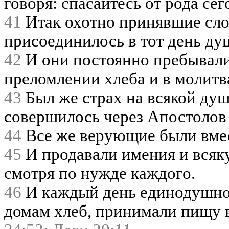
говоря: спасайтесь от рода се
41
Итак охотно принявшие слов
присоединилось в тот день душ
42
И они постоянно пребывали
преломлении хлеба и в молитв
43
Был же страх на всякой душ
совершилось через Апостолов
44
Все же верующие были вмес
45
И продавали имения и всяку
смотря по нужде каждого.
46
И каждый день единодушно 
домам хлеб, принимали пищу в