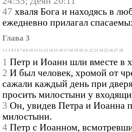
24:53;
Деян 20:11
47
хваля Бога и находясь в люб
ежедневно прилагал спасаемы
Глава 3
1
2
3
4
5
6
7
8
9
10
11
12
13
14
15
16
17
18
19
20
21
22
23
24
25
26
27
28
1
Петр и Иоанн шли вместе в х
2
И был человек, хромой от чре
сажали каждый день при двер
просить милостыни у входящи
3
Он, увидев Петра и Иоанна п
милостыни.
4
Петр с Иоанном, всмотревшись