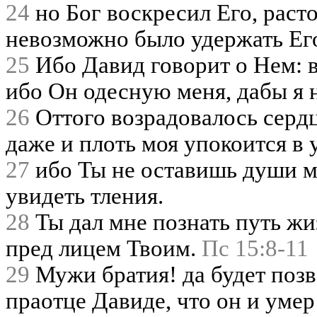
24
но Бог воскресил Его, раст
невозможно было удержать Ег
25
Ибо Давид говорит о Нем: в
ибо Он одесную меня, дабы я 
26
Оттого возрадовалось сердц
даже и плоть моя упокоится в 
27
ибо Ты не оставишь души мо
увидеть тления.
28
Ты дал мне познать путь ж
пред лицем Твоим.
Пс 15:8-11
29
Мужи братия! да будет позв
праотце Давиде, что он и умер 