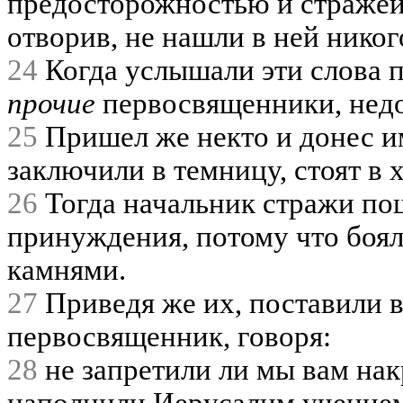
предосторожностью и стражей
отворив, не нашли в ней никог
24
Когда услышали эти слова 
прочие
первосвященники, недоу
25
Пришел же некто и донес им
заключили в темницу, стоят в 
26
Тогда начальник стражи пош
принуждения, потому что боял
камнями.
27
Приведя же их, поставили в
первосвященник, говоря:
28
не запретили ли мы вам нак
наполнили Иерусалим учением