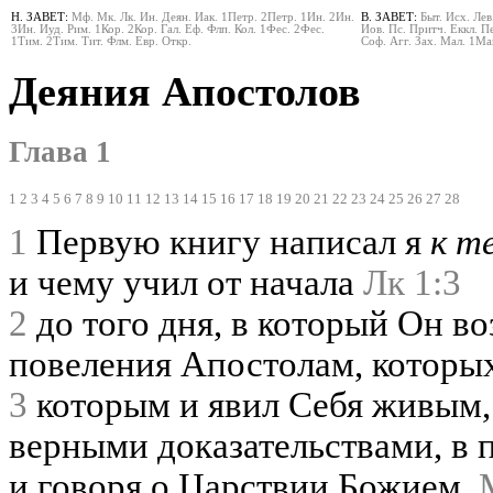
Н. ЗАВЕТ:
Мф.
Мк.
Лк.
Ин.
Деян.
Иак.
1Петр.
2Петр.
1Ин.
2Ин.
В. ЗАВЕТ:
Быт.
Исх.
Лев
3Ин.
Иуд.
Рим.
1Кор.
2Кор.
Гал.
Еф.
Флп.
Кол.
1Фес.
2Фес.
Иов.
Пс.
Притч.
Еккл.
Пе
1Тим.
2Тим.
Тит.
Флм.
Евр.
Откр.
Соф.
Агг.
Зах.
Мал.
1Ма
Деяния Апостолов
Глава 1
1
2
3
4
5
6
7
8
9
10
11
12
13
14
15
16
17
18
19
20
21
22
23
24
25
26
27
28
1
Первую книгу написал я
к т
и чему учил от начала
Лк 1:3
2
до того дня, в который Он в
повеления Апостолам, которы
3
которым и явил Себя живым,
верными доказательствами, в 
и говоря о Царствии Божием.