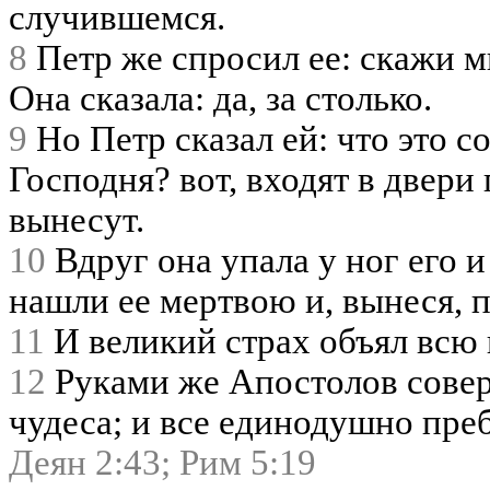
случившемся.
8
Петр же спросил ее: скажи м
Она сказала: да, за столько.
9
Но Петр сказал ей: что это с
Господня? вот, входят в двери
вынесут.
10
Вдруг она упала у ног его 
нашли ее мертвою и, вынеся, 
11
И великий страх объял всю 
12
Руками же Апостолов совер
чудеса; и все единодушно пре
Деян 2:43;
Рим 5:19