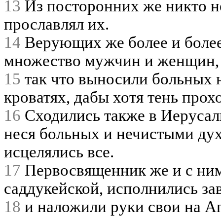
13
Из посторонних же никто не
прославлял их.
14
Верующих же более и более
множество мужчин и женщин
15
так что выносили больных н
кроватях, дабы хотя тень прох
16
Сходились также в Иерусал
неся больных и нечистыми ду
исцелялись все.
17
Первосвященник же и с ним
саддукейской, исполнились за
18
и наложили руки свои на Ап