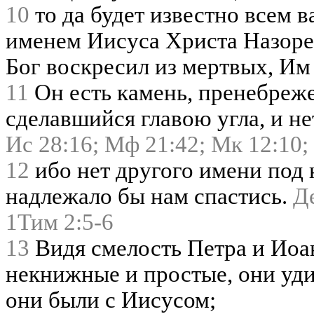
10
то да будет известно всем в
именем Иисуса Христа Назорея
Бог воскресил из мертвых, Им 
11
Он есть камень, пренебреж
сделавшийся главою угла, и не
Ис 28:16;
Мф 21:42;
Мк 12:10;
12
ибо нет другого имени под 
надлежало бы нам спастись.
Де
1Тим 2:5-6
13
Видя смелость Петра и Иоа
некнижные и простые, они уди
они были с Иисусом;