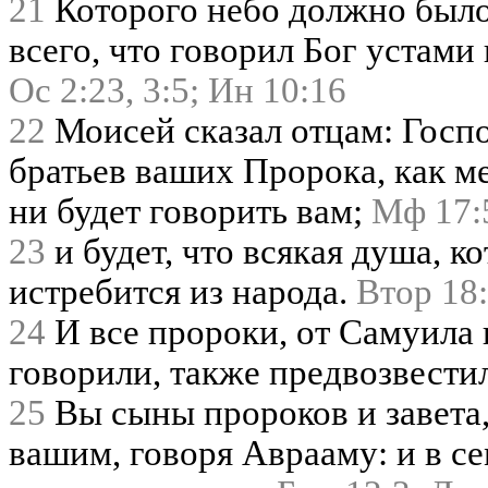
21
Которого небо должно было
всего, что говорил Бог устами
Ос 2:23,
3:5;
Ин 10:16
22
Моисей сказал отцам: Госпо
братьев ваших Пророка, как ме
ни будет говорить вам;
Мф 17:
23
и будет, что всякая душа, к
истребится из народа.
Втор 18:
24
И все пророки, от Самуила и
говорили, также предвозвести
25
Вы сыны пророков и завета,
вашим, говоря Аврааму: и в се