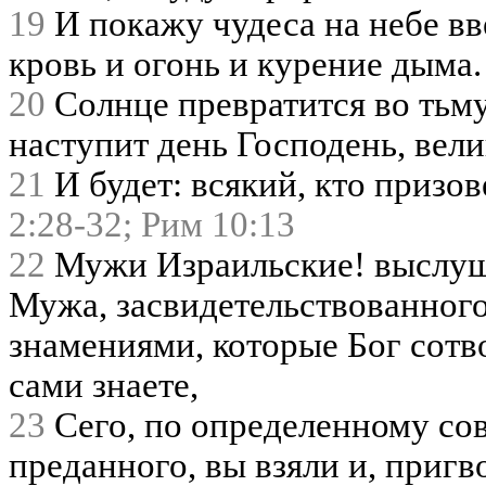
19
И покажу чудеса на небе вв
кровь и огонь и курение дыма.
20
Солнце превратится во тьму,
наступит день Господень, вел
21
И будет: всякий, кто призов
2:28-32;
Рим 10:13
22
Мужи Израильские! выслуша
Мужа, засвидетельствованного
знамениями, которые Бог сотво
сами знаете,
23
Сего, по определенному со
преданного, вы взяли и, пригв