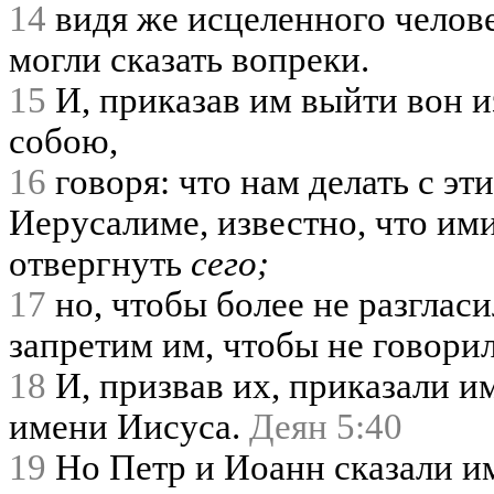
14
видя же исцеленного челове
могли сказать вопреки.
15
И, приказав им выйти вон 
собою,
16
говоря: что нам делать с э
Иерусалиме, известно, что им
отвергнуть
сего;
17
но, чтобы более не разгласи
запретим им, чтобы не говори
18
И, призвав их, приказали им
имени Иисуса.
Деян 5:40
19
Но Петр и Иоанн сказали им