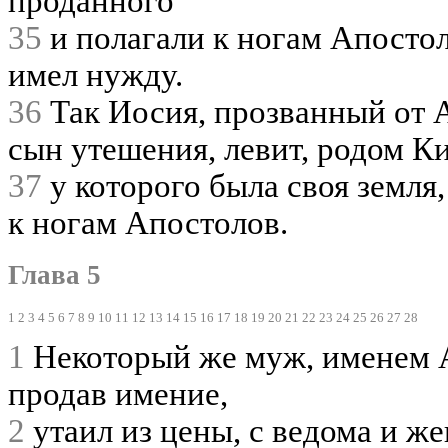
проданного
35
и полагали к ногам Апостол
имел нужду.
36
Так Иосия, прозванный от А
сын утешения, левит, родом К
37
у которого была своя земля,
к ногам Апостолов.
Глава 5
1
2
3
4
5
6
7
8
9
10
11
12
13
14
15
16
17
18
19
20
21
22
23
24
25
26
27
28
1
Некоторый же муж, именем 
продав имение,
2
утаил из цены, с ведома и же