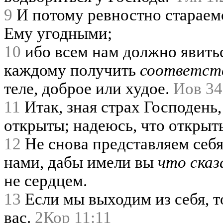
9
И потому ревностно стараемс
Ему угодными;
10
ибо всем нам должно явить
каждому получить
соответств
теле, доброе или худое.
Иов 34
11
Итак, зная страх Господень
открыты; надеюсь, что открыт
12
Не снова представляем себя
нами, дабы имели вы
что сказ
не сердцем.
13
Если мы выходим из себя, то
вас.
2Кор 11:11