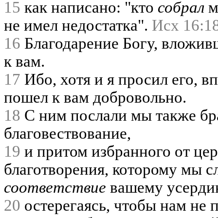
15
как написано: "кто
собрал
м
не имел недостатка".
Исх 16:1
16
Благодарение Богу, вложивш
к вам.
17
Ибо, хотя и я просил его, в
пошел к вам добровольно.
18
С ним послали мы также бра
благовествование,
19
и притом избранного от цер
благотворения, которому мы с
соответствие
вашему усерди
20
остерегаясь, чтобы нам не 