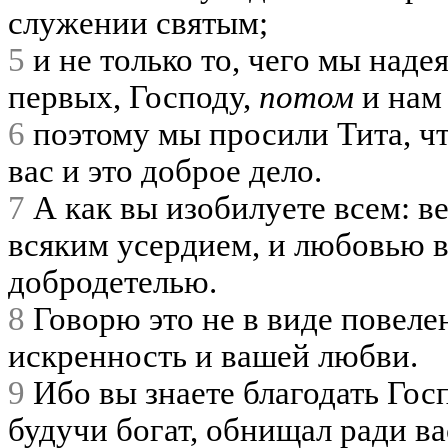
служении святым;
5
и не только то, чего мы надея
первых, Господу,
потом
и нам 
6
поэтому мы просили Тита, что
вас и это доброе дело.
7
А как вы изобилуете всем: в
всяким усердием, и любовью в
добродетелью.
8
Говорю это не в виде повеле
искренность и вашей любви.
9
Ибо вы знаете благодать Гос
будучи богат, обнищал ради ва