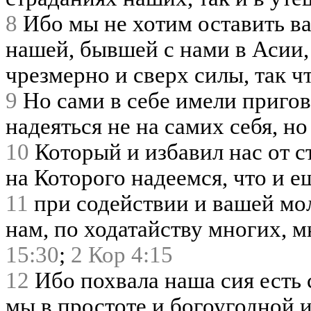
8
Ибо мы не хотим оставить вас
нашей, бывшей с нами в Асии,
чрезмерно и сверх силы, так ч
9
Но сами в себе имели пригово
надеяться не на самих себя, н
10
Который и избавил нас от с
на Которого надеемся, что и е
11
при содействии и вашей мол
нам, по ходатайству многих, м
15:30
;
2 Кор 4:15
12
Ибо похвала наша сия есть 
мы в простоте и богоугодной 