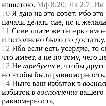
нищетою.
Мф 8:20
;
Лк 2:7
;
Ин 
10
Я даю на это совет: ибо это
начали делать сие, но и желал
11
Совершите же теперь самое 
и исполнено было по достатку.
12
Ибо если есть усердие, то о
что имеет, а не по тому, чего н
13
Не
требуется,
чтобы друг
но чтобы была равномерность.
14
Ныне ваш избыток в
воспол
избыток в
восполнение
вашего 
равномерность,