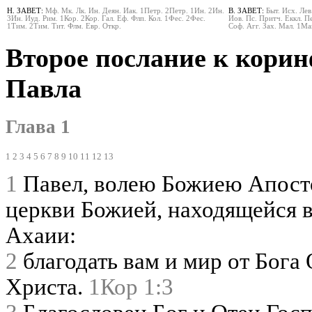
Н. ЗАВЕТ:
Мф.
Мк.
Лк.
Ин.
Деян.
Иак.
1Петр.
2Петр.
1Ин.
2Ин.
В. ЗАВЕТ:
Быт.
Исх.
Лев
3Ин.
Иуд.
Рим.
1Кор.
2Кор.
Гал.
Еф.
Флп.
Кол.
1Фес.
2Фес.
Иов.
Пс.
Притч.
Еккл.
Пе
1Тим.
2Тим.
Тит.
Флм.
Евр.
Откр.
Соф.
Агг.
Зах.
Мал.
1Ма
Второе послание к кори
Павла
Глава 1
1
2
3
4
5
6
7
8
9
10
11
12
13
1
Павел, волею Божиею Апосто
церкви Божией, находящейся в
Ахаии:
2
благодать вам и мир от Бога
Христа.
1Кор 1:3