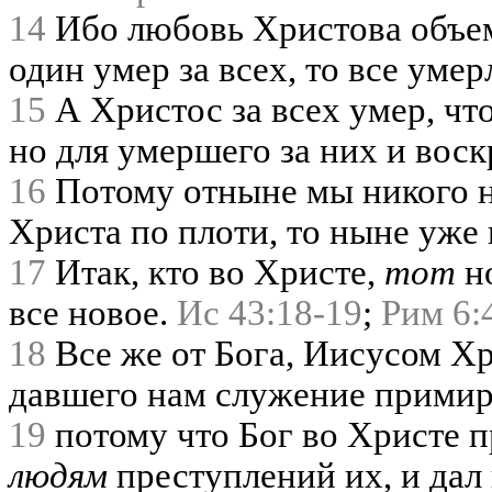
14
Ибо любовь Христова объем
один умер за всех, то все умер
15
А Христос за всех умер, чт
но для умершего за них и вос
16
Потому отныне мы никого не
Христа по плоти, то ныне уже 
17
Итак, кто во Христе,
тот
но
все новое.
Ис 43:18-19
;
Рим 6:
18
Все же от Бога, Иисусом Х
давшего нам служение прими
19
потому что Бог во Христе 
людям
преступлений их, и дал