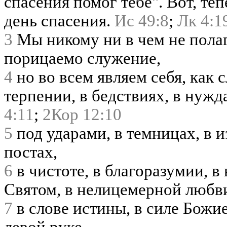
спасения помог тебе". Вот, теп
день спасения.
Ис 49:8
;
Лк 4:1
3
Мы никому ни в чем не пола
порицаемо служение,
4
но во всем являем себя, как 
терпении, в бедствиях, в нужд
4:11
;
2Кор 12:10
5
под ударами, в темницах, в из
постах,
6
в чистоте, в благоразумии, в
Святом, в нелицемерной любв
7
в слове истины, в силе Божи