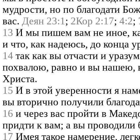
мудрости, но по благодати Бож
вас.
Деян 23:1
;
2Кор 2:17
;
4:2
;
13
И мы пишем вам не иное, как
и что, как надеюсь, до конца у
14
так как вы отчасти и уразу
похвалою, равно и вы нашею, 
Христа.
15
И в этой уверенности я нам
вы вторично получили благода
16
и через вас пройти в Макед
придти к вам; а вы проводили
17
Имея такое намерение, легк