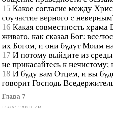
15
Какое согласие между Хрис
соучастие верного с неверным
16
Какая совместность храма 
живаго, как сказал Бог: вселю
их Богом, и они будут Моим н
17
И потому выйдите из среды 
не прикасайтесь к нечистому; 
18
И буду вам Отцем, и вы бу
говорит Господь Вседержитель
Глава 7
1
2
3
4
5
6
7
8
9
10
11
12
13