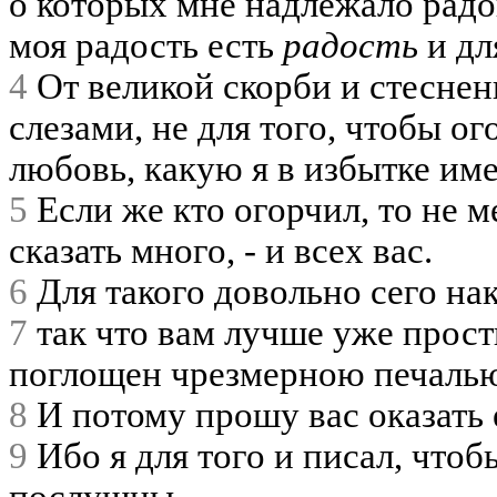
о которых мне надлежало радов
моя радость есть
радость
и дл
4
От великой скорби и стеснен
слезами, не для того, чтобы ог
любовь, какую я в избытке им
5
Если же кто огорчил, то не м
сказать много, - и всех вас.
6
Для такого довольно сего на
7
так что вам лучше уже прости
поглощен чрезмерною печаль
8
И потому прошу вас оказать 
9
Ибо я для того и писал, чтоб