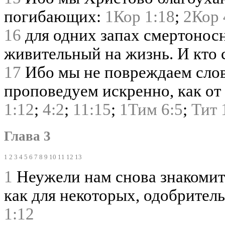
погибающих:
1Кор 1:18
;
2Кор 
16
для одних запах смертоносн
живительный на жизнь. И кто 
17
Ибо мы не повреждаем слов
проповедуем искренно, как от 
1:12
;
4:2
;
11:15
;
1Тим 6:5
;
Тит 
Глава 3
1
2
3
4
5
6
7
8
9
10
11
12
13
1
Неужели нам снова знакомит
как для некоторых, одобрител
1:12