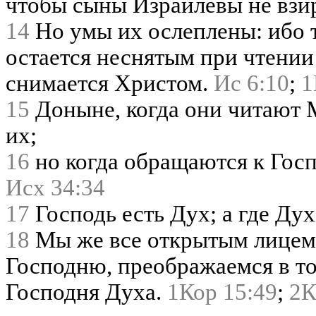
чтобы сыны Израилевы не взи
14
Но умы их ослеплены: ибо 
остается неснятым при чтении 
снимается Христом.
Ис 6:10
;
1
15
Доныне, когда они читают 
их;
16
но когда обращаются к Госп
Исх 34:34
17
Господь есть Дух; а где Дух
18
Мы же все открытым лицем, 
Господню, преображаемся в тот
Господня Духа.
1Кор 15:49
;
2К