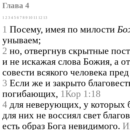
Глава 4
1
2
3
4
5
6
7
8
9
10
11
12
13
1
Посему, имея по милости
Бо
унываем;
2
но, отвергнув скрытные по
и не искажая слова Божия, а о
совести всякого человека пред
3
Если же и закрыто благовест
погибающих,
1Кор 1:18
4
для неверующих, у которых б
для них не воссиял свет благо
есть образ Бога невидимого.
И