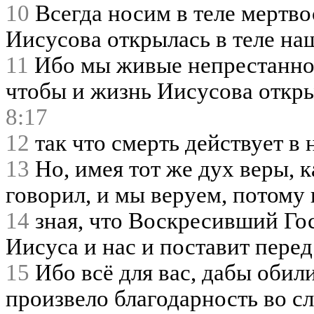
10
Всегда носим в теле мертво
Иисусова открылась в теле на
11
Ибо мы живые непрестанно 
чтобы и жизнь Иисусова откр
8:17
12
так что смерть действует в н
13
Но, имея тот же дух веры, к
говорил, и мы веруем, потому
14
зная, что Воскресивший Го
Иисуса и нас и поставит пере
15
Ибо всё для вас, дабы обил
произвело благодарность во с