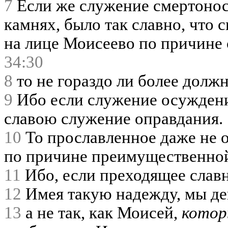
7
Если же служение смертонос
камнях, было так славно, что
на лице Моисеево по причине 
34:30
8
то не гораздо ли более долж
9
Ибо если служение осуждения
славою служение оправдания.
10
То прославленное даже не о
по причине преимущественно
11
Ибо, если преходящее славн
12
Имея такую надежду, мы де
13
а не так, как Моисей,
кото