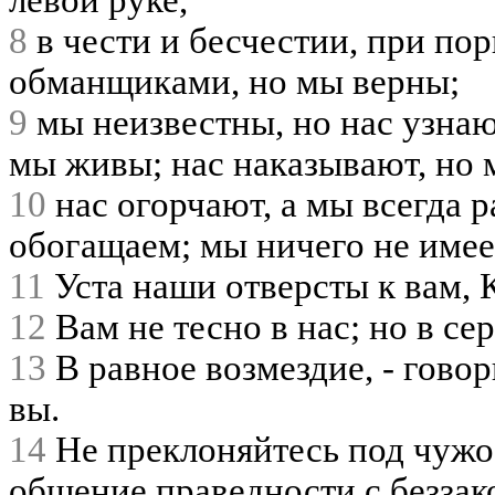
левой руке,
8
в чести и бесчестии, при по
обманщиками, но мы верны;
9
мы неизвестны, но нас узнаю
мы живы; нас наказывают, но 
10
нас огорчают, а мы всегда 
обогащаем; мы ничего не имее
11
Уста наши отверсты к вам, 
12
Вам не тесно в нас; но в се
13
В равное возмездие, - говор
вы.
14
Не преклоняйтесь под чужое
общение праведности с беззак