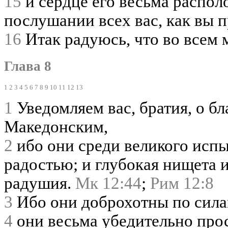
15
и сердце его весьма распол
послушании всех вас, как вы п
16
Итак радуюсь, что во всем 
Глава 8
1
2
3
4
5
6
7
8
9
10
11
12
13
1
Уведомляем вас, братия, о б
Македонским,
2
ибо они среди великого исп
радостью; и глубокая нищета и
радушия.
Мк 12:44
;
Рим 12:8
3
Ибо они доброхотны по силам 
4
они весьма убедительно прос