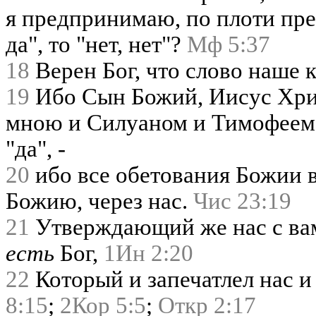
я предпринимаю, по плоти пре
да", то "нет, нет"?
Мф 5:37
18
Верен Бог, что слово наше к 
19
Ибо Сын Божий, Иисус Хрис
мною и Силуаном и Тимофеем, 
"да", -
20
ибо все обетования Божии в 
Божию, через нас.
Чис 23:19
21
Утверждающий же нас с вам
есть
Бог,
1Ин 2:20
22
Который и запечатлел нас и
8:15
;
2Кор 5:5
;
Откр 2:17