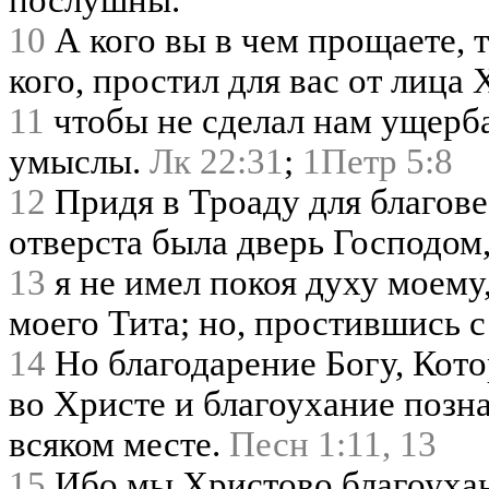
послушны.
10
А кого вы в чем прощаете, то
кого, простил для вас от лица 
11
чтобы не сделал нам ущерба
умыслы.
Лк 22:31
;
1Петр 5:8
12
Придя в Троаду для благове
отверста была дверь Господом
13
я не имел покоя духу моему
моего Тита; но, простившись 
14
Но благодарение Богу, Кото
во Христе и благоухание позн
всяком месте.
Песн 1:11, 13
15
Ибо мы Христово благоухан