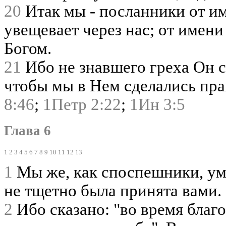
20
Итак мы - посланники от им
увещевает через нас; от имен
Богом.
21
Ибо не знавшего греха Он с
чтобы мы в Нем сделались пр
8:46
;
1Петр 2:22
;
1Ин 3:5
Глава 6
1
2
3
4
5
6
7
8
9
10
11
12
13
1
Мы же, как споспешники, умо
не тщетно была принята вами.
2
Ибо сказано: "во время благ