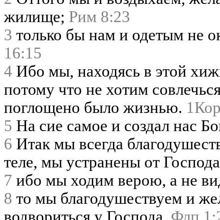
жилище;
Рим 8:23
3
только бы нам и одетым не о
16:15
4
Ибо мы, находясь в этой хиж
потому что не хотим совлечься
поглощено было жизнью.
1Кор
5
На сие самое и создал нас Бо
6
Итак мы всегда благодушеству
теле, мы устранены от Господа,
7
ибо мы ходим верою, а не ви
8
то мы благодушествуем и жел
водвориться у Господа.
Флп 1: