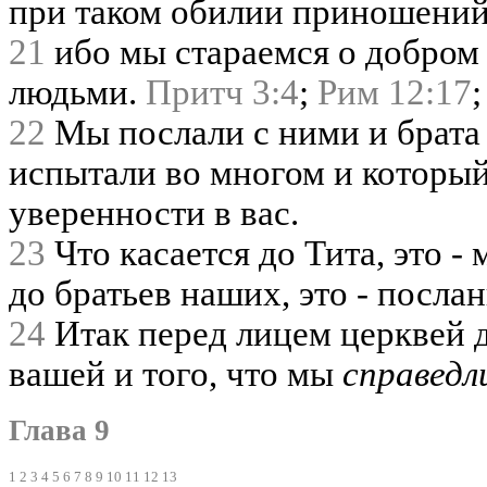
при таком обилии приношений
21
ибо мы стараемся о добром 
людьми.
Притч 3:4
;
Рим 12:17
22
Мы послали с ними и брата 
испытали во многом и который
уверенности в вас.
23
Что касается до Тита, это - 
до братьев наших, это - посла
24
Итак перед лицем церквей д
вашей и того, что мы
справедл
Глава 9
1
2
3
4
5
6
7
8
9
10
11
12
13