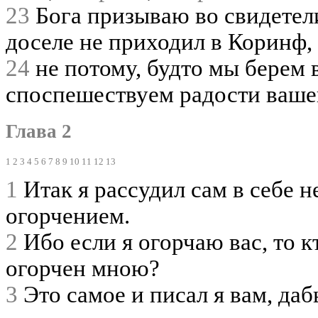
23
Бога призываю во свидетели
доселе не приходил в Коринф,
24
не потому, будто мы берем 
споспешествуем радости ваше
Глава 2
1
2
3
4
5
6
7
8
9
10
11
12
13
1
Итак я рассудил сам в себе н
огорчением.
2
Ибо если я огорчаю вас, то кт
огорчен мною?
3
Это самое и писал я вам, даб