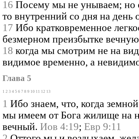
16
Посему мы не унываем; но е
то внутренний со дня на день 
17
Ибо кратковременное легко
безмерном преизбытке вечную
18
когда мы смотрим не на вид
видимое временно, а невидим
Глава 5
1
2
3
4
5
6
7
8
9
10
11
12
13
1
Ибо знаем, что, когда земной
мы имеем от Бога жилище на н
вечный.
Иов 4:19
;
Евр 9:11
2
Оттого мы и воздыхаем, жела