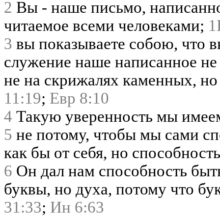
2
Вы - наше письмо, написанно
читаемое всеми человеками;
1
3
вы показываете собою, что в
служение наше написанное не 
не на скрижалях каменных, но
11:19
;
Евр 8:10
4
Такую уверенность мы имеем 
5
не потому, чтобы мы сами сп
как бы от себя, но способност
6
Он дал нам способность быть
буквы, но духа, потому что бу
31:33
;
Ин 6:63