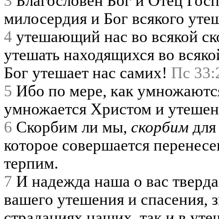
3
Благословен Бог и Отец Госп
милосердия и Бог всякого уте
4
утешающий нас во всякой ск
утешать находящихся во всяко
Бог утешает нас самих!
Пс 33:
5
Ибо по мере, как умножаются
умножается Христом и утешен
6
Скорбим ли мы,
скорбим
для
которое совершается перенесе
терпим.
7
И надежда наша о вас тверда
вашего утешения и спасения, з
страданиях наших, так и в уте