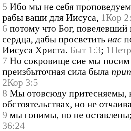
5
Ибо мы не себя проповедуем,
рабы ваши для Иисуса,
1Кор 2
6
потому что Бог, повелевший 
сердца, дабы просветить
нас
п
Иисуса Христа.
Быт 1:3
;
1Петр
7
Но сокровище сие мы носим 
преизбыточная сила была
при
2Кор 3:5
8
Мы отовсюду притесняемы, н
обстоятельствах, но не отчаив
9
мы гонимы, но не оставлены;
36:24