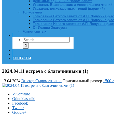
Денежные единицы в Новом Завете
Указатель Евангельских и Апостольских чтений
Указатель ветхозаветных чтений (паримий)
Толкования
Толкование Ветхого завета от А.П. Лопухина (част
Толкование Ветхого завета от А.П. Лопухина (част
Толкование Нового завета от А.П. Лопухина (часть
От Иоанна Златоуста
Жития святых
КОНТАКТЫ
2024.04.11 встреча с благочинными (1)
13.04.2024
Виктор Сыромятников
Оригинальный размер
1500 
VKontakte
Odnoklassniki
Facebook
Twitter
Google+