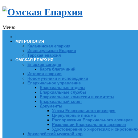
Меню
МИТРОПОЛИЯ
Калачинская епархия
Исилькульская Епархия
Тарская епархия
ОМСКАЯ ЕПАРХИЯ
Епархия сегодня
Карта благочиний
История епархии
Новомученики и исповедники
Епархиальное управление
Епархиальные отделы
Епархиальные службы
Епархиальные комиссии и комитеты
Епархиальный совет
Документы
Указы Епархиального архиерея
Циркулярные письма
Распоряжения Епархиального архиерея
Резолюции Епархиального архиерея
Удостоверения о хиротесиях и хиротония
Архиерейский мужской хор