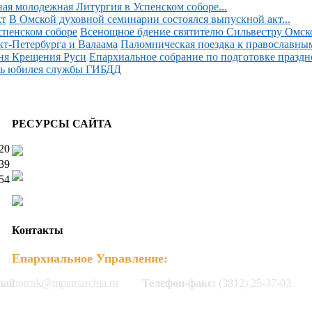
ая молодежная Литургия в Успенском соборе...
В Омской духовной семинарии состоялся выпускной акт...
Всенощное бдение святителю Сильвестру Омском
Паломническая поездка к православным
Епархиальное собрание по подготовке праздн
ть юбилея службы ГИБДД
РЕСУРСЫ САЙТА
20
39
54
Контакты
Епархиальное Управление:
ail:
omsk@mpatriarchia.ru
Телефон-факс:
(3812) 25-37-03