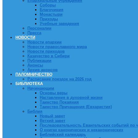
Епархиальные учреждения
Соборы
Благочиния
Монастыри
Приходы
Учебные заведения
Персоналии
Пресса
НОВОСТИ
Новости епархии
Новости православного мира
Новости приходов
Казачество в Сибири
Публикации
Анонсы
Архив анонсов
ПАЛОМНИЧЕСТВО
Расписание поездок на 2026 год
БИБЛИОТЕКА
Начинающим
Основы веры
Наставления в духовной жизни
Таинство Покаяния
Таинство Причащения (Евхаристия)
Библия
Новый завет
Ветхий завет
Последовательность Евангельских событий по 
О книгах канонических и неканонических
Библейский календарь