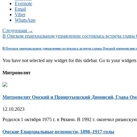
Evernote
Email
Viber
WhatsApp
Следующая →
В Омском епархиальном управлении состоялась встреча глав
В Омском епархиальном управлении состоялась встреча главы Омской митрополии 
You have not selected any widget for this sidebar. Go to your widgets 
Митрополит
Митрополит Омский и Прииртышский Дионисий, Глава Ом
12.10.2023
Родился 1 октября 1975 г. в Рязани. В 1992 г. окончил рязанск
Омские Епархиальные ведомости, 1898–1917 годы