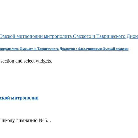
ы Омской митрополии митрополита Омского и Таврического Дио
митрополита Омского и Таврического Дионисия с благочинными Омской епархии
section and select widgets.
ской митрополии
ую школу-гимназию № 5...