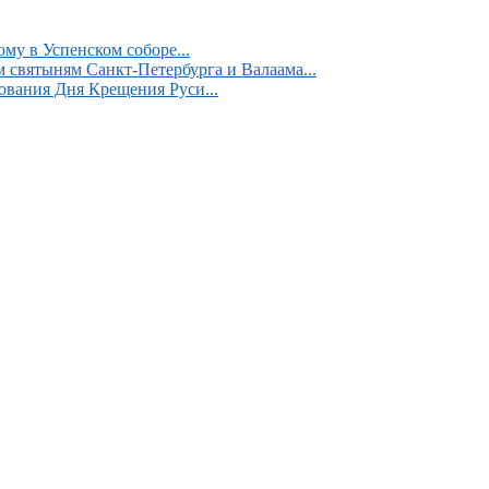
у в Успенском соборе...
 святыням Санкт-Петербурга и Валаама...
ования Дня Крещения Руси...