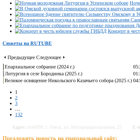
Ночн
Концерт в чес
Сюжеты на RUTUBE
⏴ Предыдущее
Следующее ⏵
Епархиальное собрание (2024 г.)
05:
Литургия в селе Бородинка (2025 г.)
01:
Великое освящение Никольского Казачьего собора (2025 г.)
04:
1
2
3
…
132
Адрес:
644099, г. Омск, ул. Интернациональная, 25
E-m
Предложить новость на епархиальный сайт: