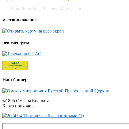
E-mail:
omskeparhia.news@gmail.com
местоположение
рекомендуем
Наш баннер
©1895 Омская Епархия
Карта приходов