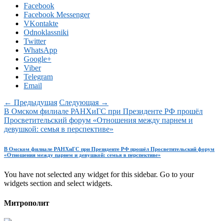
Facebook
Facebook Messenger
VKontakte
Odnoklassniki
Twitter
WhatsApp
Google+
Viber
Telegram
Email
← Предыдущая
Следующая →
В Омском филиале РАНХиГС при Президенте РФ прошёл
Просветительский форум «Отношения между парнем и
девушкой: семья в перспективе»
В Омском филиале РАНХиГС при Президенте РФ прошёл Просветительский форум
«Отношения между парнем и девушкой: семья в перспективе»
You have not selected any widget for this sidebar. Go to your
widgets section and select widgets.
Митрополит