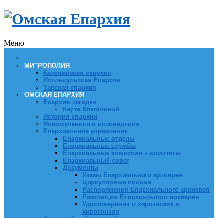
Меню
МИТРОПОЛИЯ
Калачинская епархия
Исилькульская Епархия
Тарская епархия
ОМСКАЯ ЕПАРХИЯ
Епархия сегодня
Карта благочиний
История епархии
Новомученики и исповедники
Епархиальное управление
Епархиальные отделы
Епархиальные службы
Епархиальные комиссии и комитеты
Епархиальный совет
Документы
Указы Епархиального архиерея
Циркулярные письма
Распоряжения Епархиального архиерея
Резолюции Епархиального архиерея
Удостоверения о хиротесиях и
хиротониях