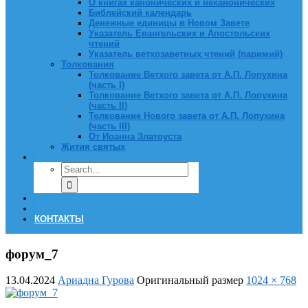
О книгах канонических и неканонических
Библейский календарь
Денежные единицы в Новом Завете
Указатель Евангельских и Апостольских
чтений
Указатель ветхозаветных чтений (паримий)
Толкования
Толкование Ветхого завета от А.П. Лопухина
(часть I)
Толкование Ветхого завета от А.П. Лопухина
(часть II)
Толкование Нового завета от А.П. Лопухина
(часть III)
От Иоанна Златоуста
Жития святых
КОНТАКТЫ
форум_7
13.04.2024
Ариадна Гурова
Оригинальный размер
1024 × 768