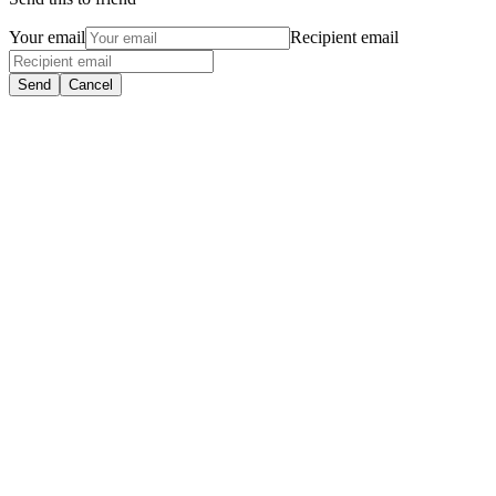
Your email
Recipient email
Send
Cancel