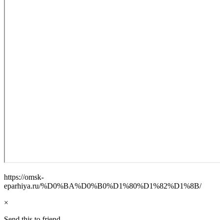
https://omsk-
eparhiya.ru/%D0%BA%D0%B0%D1%80%D1%82%D1%8B/
×
Send this to friend