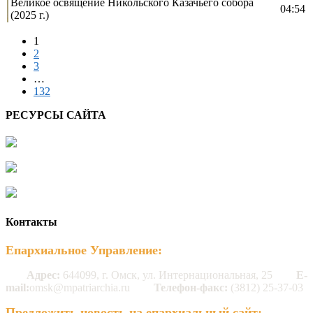
Великое освящение Никольского Казачьего собора
04:54
(2025 г.)
1
2
3
…
132
РЕСУРСЫ САЙТА
Контакты
Епархиальное Управление:
Адрес:
644099, г. Омск, ул. Интернациональная, 25
E-
mail:
omsk@mpatriarchia.ru
Телефон-факс:
(3812) 25-37-03
Предложить новость на епархиальный сайт: