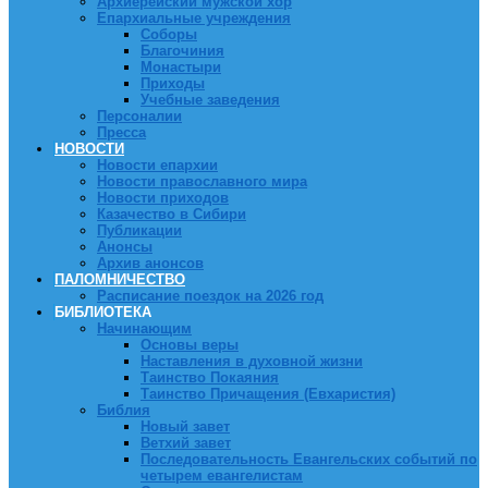
Архиерейский мужской хор
Епархиальные учреждения
Соборы
Благочиния
Монастыри
Приходы
Учебные заведения
Персоналии
Пресса
НОВОСТИ
Новости епархии
Новости православного мира
Новости приходов
Казачество в Сибири
Публикации
Анонсы
Архив анонсов
ПАЛОМНИЧЕСТВО
Расписание поездок на 2026 год
БИБЛИОТЕКА
Начинающим
Основы веры
Наставления в духовной жизни
Таинство Покаяния
Таинство Причащения (Евхаристия)
Библия
Новый завет
Ветхий завет
Последовательность Евангельских событий по
четырем евангелистам