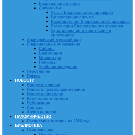
Епархиальный совет
Документы
Указы Епархиального архиерея
Циркулярные письма
Распоряжения Епархиального архиерея
Резолюции Епархиального архиерея
Удостоверения о хиротесиях и
хиротониях
Архиерейский мужской хор
Епархиальные учреждения
Соборы
Благочиния
Монастыри
Приходы
Учебные заведения
Персоналии
Пресса
НОВОСТИ
Новости епархии
Новости православного мира
Новости приходов
Казачество в Сибири
Публикации
Анонсы
Архив анонсов
ПАЛОМНИЧЕСТВО
Расписание поездок на 2026 год
БИБЛИОТЕКА
Начинающим
Основы веры