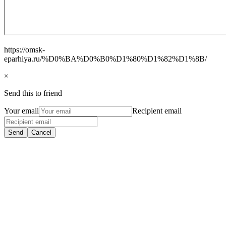
https://omsk-
eparhiya.ru/%D0%BA%D0%B0%D1%80%D1%82%D1%8B/
×
Send this to friend
Your email
Recipient email
Send
Cancel