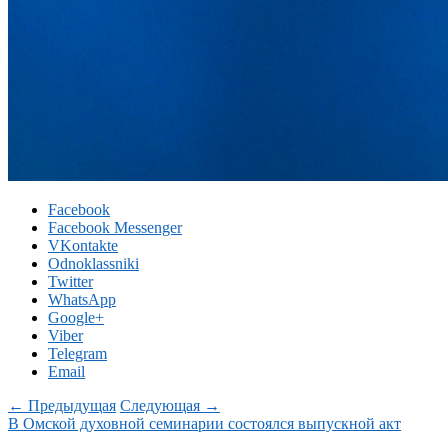
Facebook
Facebook Messenger
VKontakte
Odnoklassniki
Twitter
WhatsApp
Google+
Viber
Telegram
Email
← Предыдущая
Следующая →
В Омской духовной семинарии состоялся выпускной акт