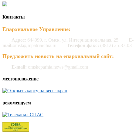
Контакты
Епархиальное Управление:
Адрес:
644099, г. Омск, ул. Интернациональная, 25
E-
mail:
omsk@mpatriarchia.ru
Телефон-факс:
(3812) 25-37-03
Предложить новость на епархиальный сайт:
E-mail:
omskeparhia.news@gmail.com
местоположение
рекомендуем