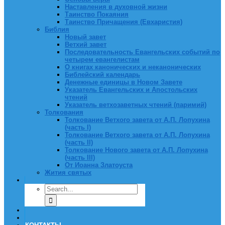
Наставления в духовной жизни
Таинство Покаяния
Таинство Причащения (Евхаристия)
Библия
Новый завет
Ветхий завет
Последовательность Евангельских событий по
четырем евангелистам
О книгах канонических и неканонических
Библейский календарь
Денежные единицы в Новом Завете
Указатель Евангельских и Апостольских
чтений
Указатель ветхозаветных чтений (паримий)
Толкования
Толкование Ветхого завета от А.П. Лопухина
(часть I)
Толкование Ветхого завета от А.П. Лопухина
(часть II)
Толкование Нового завета от А.П. Лопухина
(часть III)
От Иоанна Златоуста
Жития святых