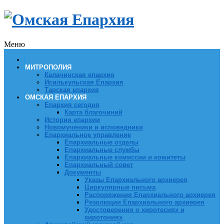
Меню
МИТРОПОЛИЯ
Калачинская епархия
Исилькульская Епархия
Тарская епархия
ОМСКАЯ ЕПАРХИЯ
Епархия сегодня
Карта благочиний
История епархии
Новомученики и исповедники
Епархиальное управление
Епархиальные отделы
Епархиальные службы
Епархиальные комиссии и комитеты
Епархиальный совет
Документы
Указы Епархиального архиерея
Циркулярные письма
Распоряжения Епархиального архиерея
Резолюции Епархиального архиерея
Удостоверения о хиротесиях и
хиротониях