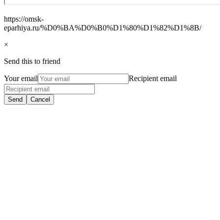
https://omsk-
eparhiya.ru/%D0%BA%D0%B0%D1%80%D1%82%D1%8B/
×
Send this to friend
Your email
Recipient email
Send
Cancel