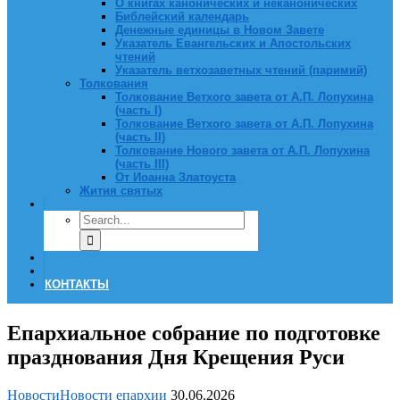
О книгах канонических и неканонических
Библейский календарь
Денежные единицы в Новом Завете
Указатель Евангельских и Апостольских
чтений
Указатель ветхозаветных чтений (паримий)
Толкования
Толкование Ветхого завета от А.П. Лопухина
(часть I)
Толкование Ветхого завета от А.П. Лопухина
(часть II)
Толкование Нового завета от А.П. Лопухина
(часть III)
От Иоанна Златоуста
Жития святых
КОНТАКТЫ
Епархиальное собрание по подготовке
празднования Дня Крещения Руси
Новости
Новости епархии
30.06.2026