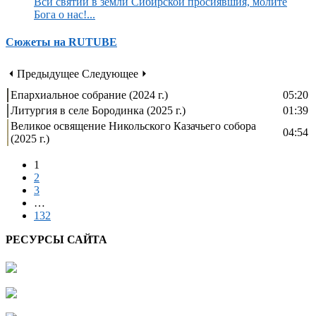
Вси святии в земли Сибирской просиявшия, молите
Бога о нас!...
Сюжеты на RUTUBE
⏴ Предыдущее
Следующее ⏵
Епархиальное собрание (2024 г.)
05:20
Литургия в селе Бородинка (2025 г.)
01:39
Великое освящение Никольского Казачьего собора
04:54
(2025 г.)
1
2
3
…
132
РЕСУРСЫ САЙТА