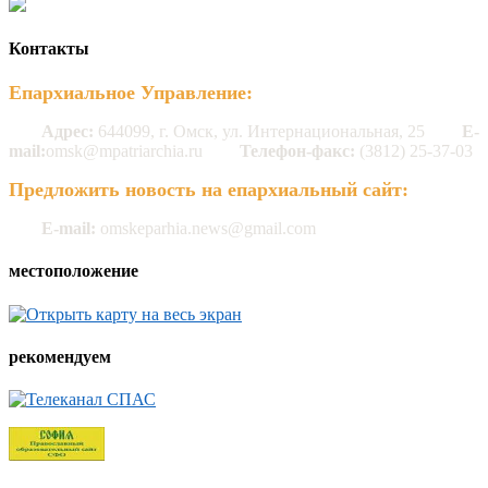
Контакты
Епархиальное Управление:
Адрес:
644099, г. Омск, ул. Интернациональная, 25
E-
mail:
omsk@mpatriarchia.ru
Телефон-факс:
(3812) 25-37-03
Предложить новость на епархиальный сайт:
E-mail:
omskeparhia.news@gmail.com
местоположение
рекомендуем