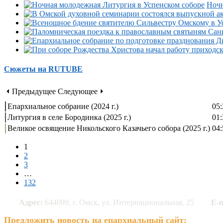
Ночн
Сюжеты на RUTUBE
⏴ Предыдущее
Следующее ⏵
Епархиальное собрание (2024 г.)
05:
Литургия в селе Бородинка (2025 г.)
01:
Великое освящение Никольского Казачьего собора (2025 г.)
04:
1
2
3
…
132
Адрес:
644099, г. Омск, ул. Интернациональная, 25
E-m
Предложить новость на епархиальный сайт: