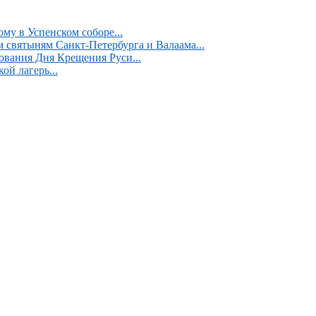
у в Успенском соборе...
 святыням Санкт-Петербурга и Валаама...
ования Дня Крещения Руси...
ой лагерь...