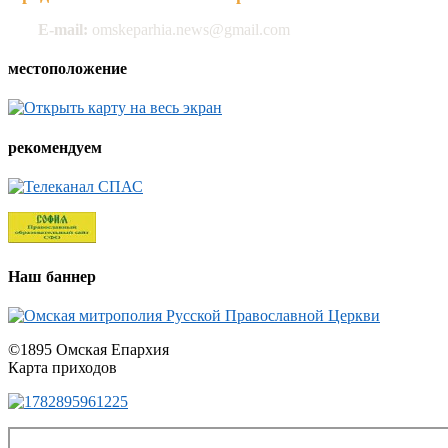
E-mail:
omskeparhia.news@gmail.com
местоположение
рекомендуем
Наш баннер
©1895 Омская Епархия
Карта приходов