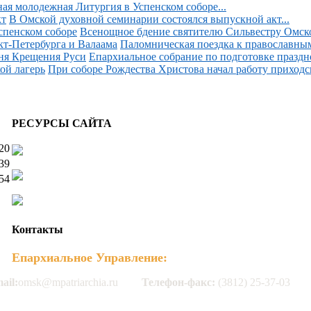
ая молодежная Литургия в Успенском соборе...
В Омской духовной семинарии состоялся выпускной акт...
Всенощное бдение святителю Сильвестру Омском
Паломническая поездка к православным
Епархиальное собрание по подготовке праздн
При соборе Рождества Христова начал работу приходск
РЕСУРСЫ САЙТА
20
39
54
Контакты
Епархиальное Управление:
ail:
omsk@mpatriarchia.ru
Телефон-факс:
(3812) 25-37-03