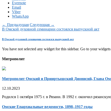
Evernote
Email
Viber
WhatsApp
← Предыдущая
Следующая →
В Омской духовной семинарии состоялся выпускной акт
В Омской духовной семинарии состоялся выпускной акт
You have not selected any widget for this sidebar. Go to your widgets 
Митрополит
Митрополит Омский и Прииртышский Дионисий, Глава Ом
12.10.2023
Родился 1 октября 1975 г. в Рязани. В 1992 г. окончил рязанск
Омские Епархиальные ведомости, 1898–1917 годы