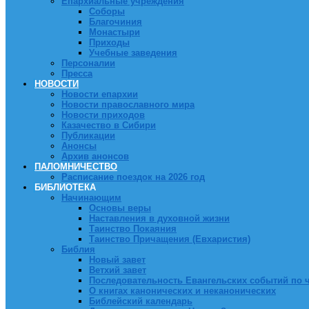
Епархиальные учреждения
Соборы
Благочиния
Монастыри
Приходы
Учебные заведения
Персоналии
Пресса
НОВОСТИ
Новости епархии
Новости православного мира
Новости приходов
Казачество в Сибири
Публикации
Анонсы
Архив анонсов
ПАЛОМНИЧЕСТВО
Расписание поездок на 2026 год
БИБЛИОТЕКА
Начинающим
Основы веры
Наставления в духовной жизни
Таинство Покаяния
Таинство Причащения (Евхаристия)
Библия
Новый завет
Ветхий завет
Последовательность Евангельских событий по 
О книгах канонических и неканонических
Библейский календарь