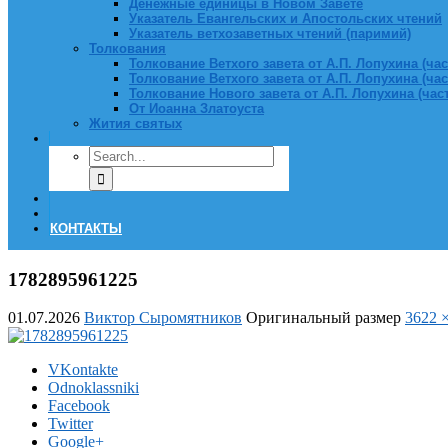
Денежные единицы в Новом Завете
Указатель Евангельских и Апостольских чтений
Указатель ветхозаветных чтений (паримий)
Толкования
Толкование Ветхого завета от А.П. Лопухина (част
Толкование Ветхого завета от А.П. Лопухина (част
Толкование Нового завета от А.П. Лопухина (часть
От Иоанна Златоуста
Жития святых
КОНТАКТЫ
1782895961225
01.07.2026
Виктор Сыромятников
Оригинальный размер
3622 
VKontakte
Odnoklassniki
Facebook
Twitter
Google+