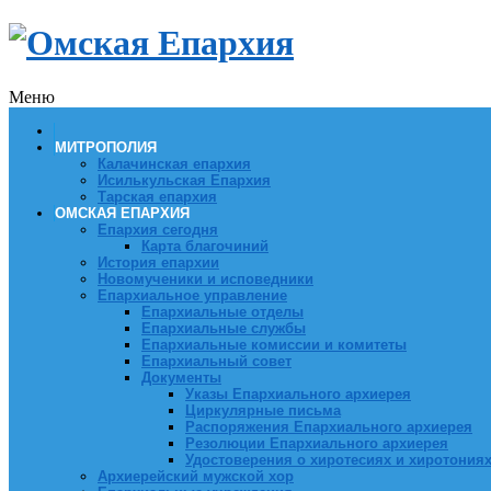
Меню
МИТРОПОЛИЯ
Калачинская епархия
Исилькульская Епархия
Тарская епархия
ОМСКАЯ ЕПАРХИЯ
Епархия сегодня
Карта благочиний
История епархии
Новомученики и исповедники
Епархиальное управление
Епархиальные отделы
Епархиальные службы
Епархиальные комиссии и комитеты
Епархиальный совет
Документы
Указы Епархиального архиерея
Циркулярные письма
Распоряжения Епархиального архиерея
Резолюции Епархиального архиерея
Удостоверения о хиротесиях и хиротония
Архиерейский мужской хор