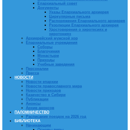
Епархиальный совет
Документы
Указы Епархиального архиерея
Циркулярные письма
Распоряжения Епархиального архиерея
Резолюции Епархиального архиерея
Удостоверения о хиротесиях и
хиротониях
Архиерейский мужской хор
Епархиальные учреждения
Соборы
Благочиния
Монастыри
Приходы
Учебные заведения
Персоналии
Пресса
НОВОСТИ
Новости епархии
Новости православного мира
Новости приходов
Казачество в Сибири
Публикации
Анонсы
Архив анонсов
ПАЛОМНИЧЕСТВО
Расписание поездок на 2026 год
БИБЛИОТЕКА
Начинающим
Основы веры