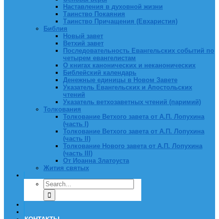
Наставления в духовной жизни
Таинство Покаяния
Таинство Причащения (Евхаристия)
Библия
Новый завет
Ветхий завет
Последовательность Евангельских событий по
четырем евангелистам
О книгах канонических и неканонических
Библейский календарь
Денежные единицы в Новом Завете
Указатель Евангельских и Апостольских
чтений
Указатель ветхозаветных чтений (паримий)
Толкования
Толкование Ветхого завета от А.П. Лопухина
(часть I)
Толкование Ветхого завета от А.П. Лопухина
(часть II)
Толкование Нового завета от А.П. Лопухина
(часть III)
От Иоанна Златоуста
Жития святых