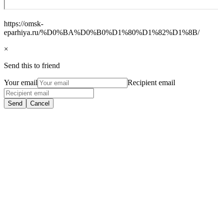
https://omsk-
eparhiya.ru/%D0%BA%D0%B0%D1%80%D1%82%D1%8B/
×
Send this to friend
Your email
Recipient email
Send
Cancel