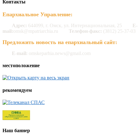
Контакты
Епархиальное Управление:
Адрес:
644099, г. Омск, ул. Интернациональная, 25
E-
mail:
omsk@mpatriarchia.ru
Телефон-факс:
(3812) 25-37-03
Предложить новость на епархиальный сайт:
E-mail:
omskeparhia.news@gmail.com
местоположение
рекомендуем
Наш баннер