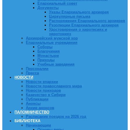
Епархиальный совет
Документы
Указы Епархиального архиерея
Циркулярные письма
Распоряжения Епархиального архиерея
Резолюции Епархиального архиерея
Удостоверения о хиротесиях и
хиротониях
Архиерейский мужской хор
Епархиальные учреждения
Соборы
Благочиния
Монастыри
Приходы
Учебные заведения
Персоналии
Пресса
НОВОСТИ
Новости епархии
Новости православного мира
Новости приходов
Казачество в Сибири
Публикации
Анонсы
Архив анонсов
ПАЛОМНИЧЕСТВО
Расписание поездок на 2026 год
БИБЛИОТЕКА
Начинающим
Основы веры