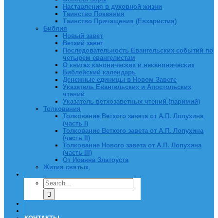
Наставления в духовной жизни
Таинство Покаяния
Таинство Причащения (Евхаристия)
Библия
Новый завет
Ветхий завет
Последовательность Евангельских событий по
четырем евангелистам
О книгах канонических и неканонических
Библейский календарь
Денежные единицы в Новом Завете
Указатель Евангельских и Апостольских
чтений
Указатель ветхозаветных чтений (паримий)
Толкования
Толкование Ветхого завета от А.П. Лопухина
(часть I)
Толкование Ветхого завета от А.П. Лопухина
(часть II)
Толкование Нового завета от А.П. Лопухина
(часть III)
От Иоанна Златоуста
Жития святых