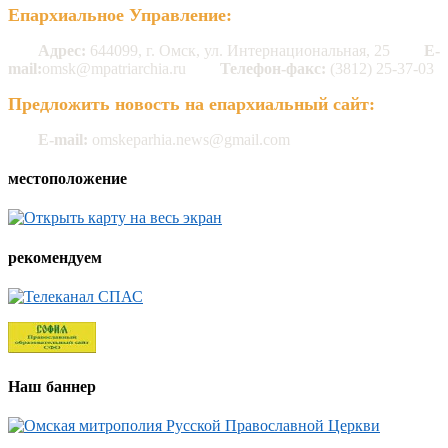
Епархиальное Управление:
Адрес:
644099, г. Омск, ул. Интернациональная, 25
E-
mail:
omsk@mpatriarchia.ru
Телефон-факс:
(3812) 25-37-03
Предложить новость на епархиальный сайт:
E-mail:
omskeparhia.news@gmail.com
местоположение
рекомендуем
Наш баннер