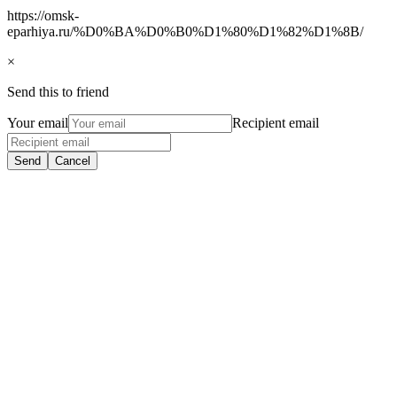
https://omsk-
eparhiya.ru/%D0%BA%D0%B0%D1%80%D1%82%D1%8B/
×
Send this to friend
Your email
Recipient email
Send
Cancel