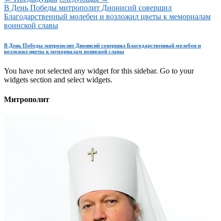
В День Победы митрополит Дионисий совершил
Благодарственный молебен и возложил цветы к мемориалам
воинской славы
В День Победы митрополит Дионисий совершил Благодарственный молебен и
возложил цветы к мемориалам воинской славы
You have not selected any widget for this sidebar. Go to your
widgets section and select widgets.
Митрополит