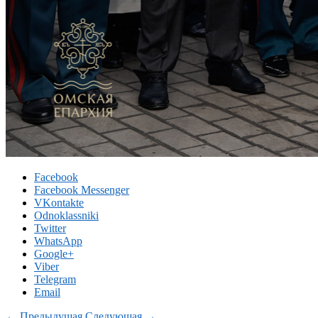
Facebook
Facebook Messenger
VKontakte
Odnoklassniki
Twitter
WhatsApp
Google+
Viber
Telegram
Email
← Предыдущая
Следующая →