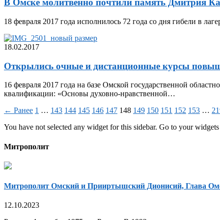
В Омске молитвенно почтили память Дмитрия К
18 февраля 2017 года исполнилось 72 года со дня гибели в ла
18.02.2017
Открылись очные и дистанционные курсы повыш
16 февраля 2017 года на базе Омской государственной област
квалификации: «Основы духовно-нравственной…
← Ранее
1
…
143
144
145
146
147
148
149
150
151
152
153
…
21
You have not selected any widget for this sidebar. Go to your widgets 
Митрополит
Митрополит Омский и Прииртышский Дионисий, Глава Ом
12.10.2023