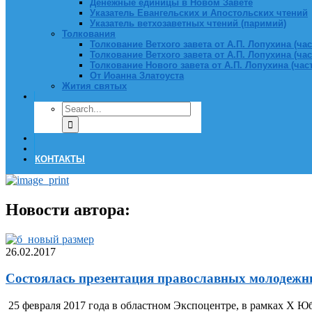
Денежные единицы в Новом Завете
Указатель Евангельских и Апостольских чтений
Указатель ветхозаветных чтений (паримий)
Толкования
Толкование Ветхого завета от А.П. Лопухина (част
Толкование Ветхого завета от А.П. Лопухина (част
Толкование Нового завета от А.П. Лопухина (часть
От Иоанна Златоуста
Жития святых
КОНТАКТЫ
Новости автора:
26.02.2017
Состоялась презентация православных молодежн
25 февраля 2017 года в областном Экспоцентре, в рамках X