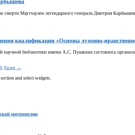
арбышева
гере смерти Маутхаузен легендарного генерала Дмитрия Карбышев
ения квалификации «Основы духовно-нравственн
ной научной библиотеки имени А.С. Пушкина состоялось органи
9
Далее →
section and select widgets.
ской митрополии