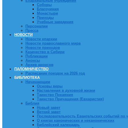
Епархиальные учреждения
Соборы
Благочиния
Монастыри
Приходы
Учебные заведения
Персоналии
Пресса
НОВОСТИ
Новости епархии
Новости православного мира
Новости приходов
Казачество в Сибири
Публикации
Анонсы
Архив анонсов
ПАЛОМНИЧЕСТВО
Расписание поездок на 2026 год
БИБЛИОТЕКА
Начинающим
Основы веры
Наставления в духовной жизни
Таинство Покаяния
Таинство Причащения (Евхаристия)
Библия
Новый завет
Ветхий завет
Последовательность Евангельских событий по 
О книгах канонических и неканонических
Библейский календарь