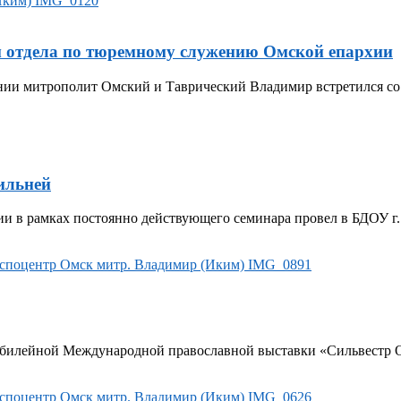
м отдела по тюремному служению Омской епархии
нии митрополит Омский и Таврический Владимир встретился с
ильней
ии в рамках постоянно действующего семинара провел в БДОУ г
Юбилейной Международной православной выставки «Сильвестр Ом