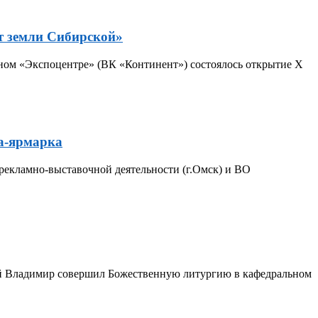
т земли Сибирской»
ном «Экспоцентре» (ВК «Континент») состоялось открытие Х
а-ярмарка
рекламно-выставочной деятельности (г.Омск) и ВО
ий Владимир совершил Божественную литургию в кафедральном