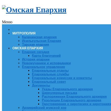
Меню
МИТРОПОЛИЯ
Калачинская епархия
Исилькульская Епархия
Тарская епархия
ОМСКАЯ ЕПАРХИЯ
Епархия сегодня
Карта благочиний
История епархии
Новомученики и исповедники
Епархиальное управление
Епархиальные отделы
Епархиальные службы
Епархиальные комиссии и комитеты
Епархиальный совет
Документы
Указы Епархиального архиерея
Циркулярные письма
Распоряжения Епархиального архиерея
Резолюции Епархиального архиерея
Удостоверения о хиротесиях и хиротония
Архиерейский мужской хор