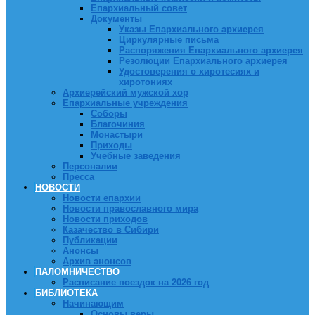
Епархиальный совет
Документы
Указы Епархиального архиерея
Циркулярные письма
Распоряжения Епархиального архиерея
Резолюции Епархиального архиерея
Удостоверения о хиротесиях и
хиротониях
Архиерейский мужской хор
Епархиальные учреждения
Соборы
Благочиния
Монастыри
Приходы
Учебные заведения
Персоналии
Пресса
НОВОСТИ
Новости епархии
Новости православного мира
Новости приходов
Казачество в Сибири
Публикации
Анонсы
Архив анонсов
ПАЛОМНИЧЕСТВО
Расписание поездок на 2026 год
БИБЛИОТЕКА
Начинающим
Основы веры