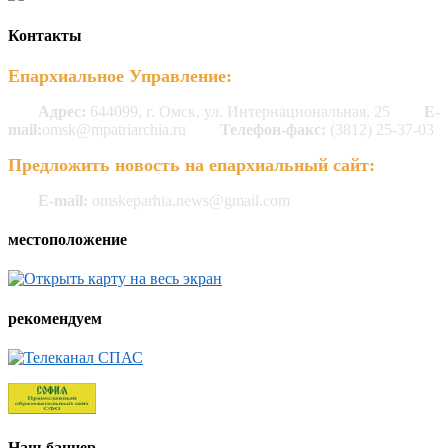
Контакты
Епархиальное Управление:
Адрес:
644099, г. Омск, ул. Интернациональная, 25
E-
mail:
omsk@mpatriarchia.ru
Телефон-факс:
(3812) 25-37-03
Предложить новость на епархиальный сайт:
E-mail:
omskeparhia.news@gmail.com
местоположение
рекомендуем
Наш баннер