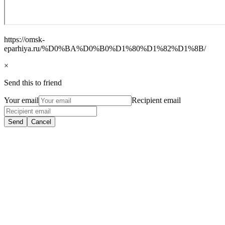
https://omsk-
eparhiya.ru/%D0%BA%D0%B0%D1%80%D1%82%D1%8B/
×
Send this to friend
Your email
Recipient email
Send
Cancel