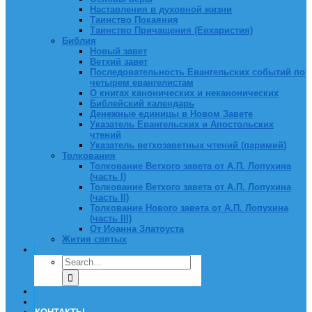
Наставления в духовной жизни
Таинство Покаяния
Таинство Причащения (Евхаристия)
Библия
Новый завет
Ветхий завет
Последовательность Евангельских событий по
четырем евангелистам
О книгах канонических и неканонических
Библейский календарь
Денежные единицы в Новом Завете
Указатель Евангельских и Апостольских
чтений
Указатель ветхозаветных чтений (паримий)
Толкования
Толкование Ветхого завета от А.П. Лопухина
(часть I)
Толкование Ветхого завета от А.П. Лопухина
(часть II)
Толкование Нового завета от А.П. Лопухина
(часть III)
От Иоанна Златоуста
Жития святых