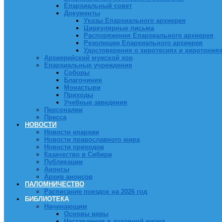
Епархиальный совет
Документы
Указы Епархиального архиерея
Циркулярные письма
Распоряжения Епархиального архиерея
Резолюции Епархиального архиерея
Удостоверения о хиротесиях и хиротония
Архиерейский мужской хор
Епархиальные учреждения
Соборы
Благочиния
Монастыри
Приходы
Учебные заведения
Персоналии
Пресса
НОВОСТИ
Новости епархии
Новости православного мира
Новости приходов
Казачество в Сибири
Публикации
Анонсы
Архив анонсов
ПАЛОМНИЧЕСТВО
Расписание поездок на 2026 год
БИБЛИОТЕКА
Начинающим
Основы веры
Наставления в духовной жизни