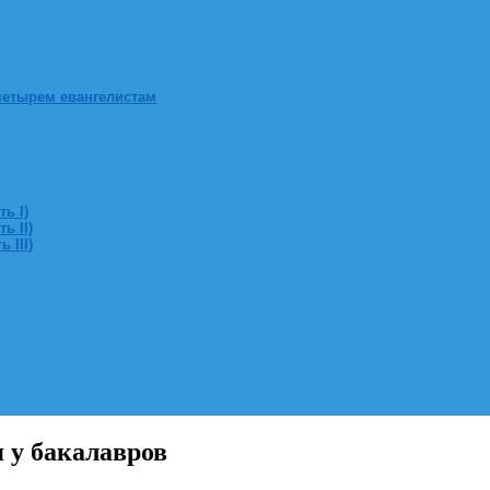
четырем евангелистам
ь I)
ь II)
 III)
у бакалавров