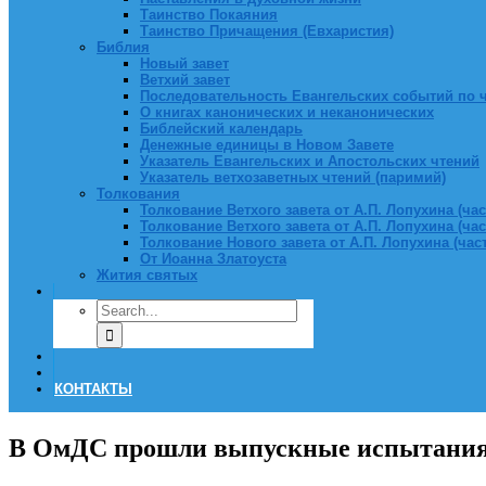
Таинство Покаяния
Таинство Причащения (Евхаристия)
Библия
Новый завет
Ветхий завет
Последовательность Евангельских событий по 
О книгах канонических и неканонических
Библейский календарь
Денежные единицы в Новом Завете
Указатель Евангельских и Апостольских чтений
Указатель ветхозаветных чтений (паримий)
Толкования
Толкование Ветхого завета от А.П. Лопухина (част
Толкование Ветхого завета от А.П. Лопухина (част
Толкование Нового завета от А.П. Лопухина (часть
От Иоанна Златоуста
Жития святых
КОНТАКТЫ
В ОмДС прошли выпускные испытания 