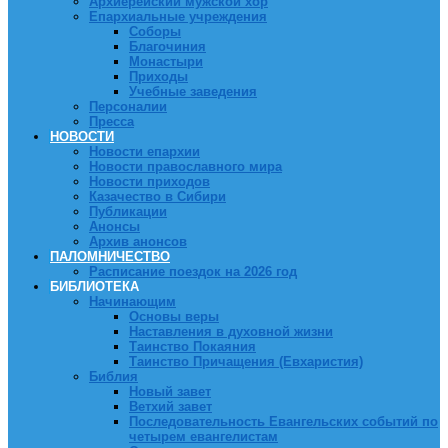
Архиерейский мужской хор
Епархиальные учреждения
Соборы
Благочиния
Монастыри
Приходы
Учебные заведения
Персоналии
Пресса
НОВОСТИ
Новости епархии
Новости православного мира
Новости приходов
Казачество в Сибири
Публикации
Анонсы
Архив анонсов
ПАЛОМНИЧЕСТВО
Расписание поездок на 2026 год
БИБЛИОТЕКА
Начинающим
Основы веры
Наставления в духовной жизни
Таинство Покаяния
Таинство Причащения (Евхаристия)
Библия
Новый завет
Ветхий завет
Последовательность Евангельских событий по
четырем евангелистам