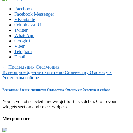
Facebook
Facebook Messenger
VKontakte
Odnoklassniki
Twitter
WhatsApp
Google+
Viber
Telegram
Email
← Предыдущая
Следующая →
Всенощное бдение святителю Сильвестру Омскому в
Успенском соборе
Всенощное бдение святителю Сильвестру Омскому в Успенском соборе
You have not selected any widget for this sidebar. Go to your
widgets section and select widgets.
Митрополит