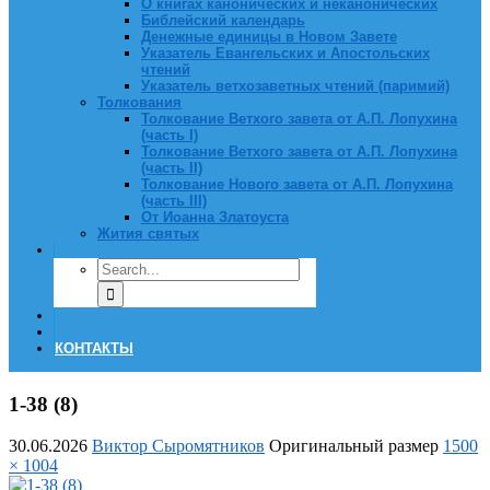
О книгах канонических и неканонических
Библейский календарь
Денежные единицы в Новом Завете
Указатель Евангельских и Апостольских
чтений
Указатель ветхозаветных чтений (паримий)
Толкования
Толкование Ветхого завета от А.П. Лопухина
(часть I)
Толкование Ветхого завета от А.П. Лопухина
(часть II)
Толкование Нового завета от А.П. Лопухина
(часть III)
От Иоанна Златоуста
Жития святых
КОНТАКТЫ
1-38 (8)
30.06.2026
Виктор Сыромятников
Оригинальный размер
1500
× 1004