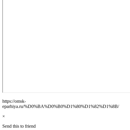
https://omsk-
eparhiya.ru/%D0%BA%D0%B0%D1%80%D1%82%D1%8B/
×
Send this to friend