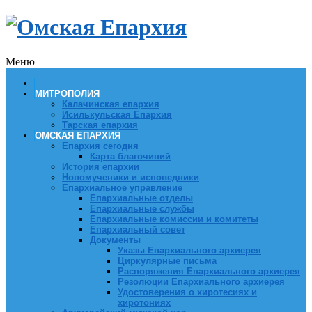
Меню
МИТРОПОЛИЯ
Калачинская епархия
Исилькульская Епархия
Тарская епархия
ОМСКАЯ ЕПАРХИЯ
Епархия сегодня
Карта благочиний
История епархии
Новомученики и исповедники
Епархиальное управление
Епархиальные отделы
Епархиальные службы
Епархиальные комиссии и комитеты
Епархиальный совет
Документы
Указы Епархиального архиерея
Циркулярные письма
Распоряжения Епархиального архиерея
Резолюции Епархиального архиерея
Удостоверения о хиротесиях и
хиротониях