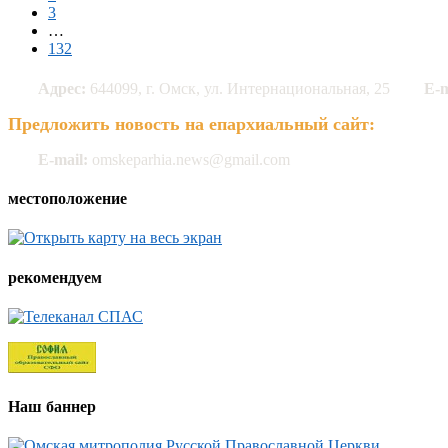
3
…
132
Адрес:
644099, г. Омск, ул. Интернациональная, 25
E-m
Предложить новость на епархиальный сайт:
E-mail:
omskeparhia.news@gmail.com
местоположение
рекомендуем
Наш баннер