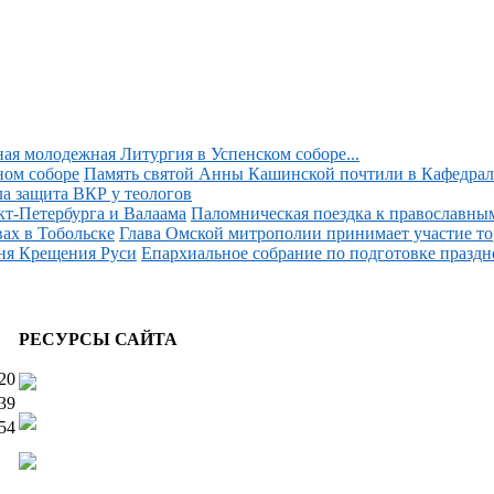
ая молодежная Литургия в Успенском соборе...
Память святой Анны Кашинской почтили в Кафедраль
 защита ВКР у теологов
Паломническая поездка к православным
Глава Омской митрополии принимает участие тор
Епархиальное собрание по подготовке праздн
РЕСУРСЫ САЙТА
20
39
54