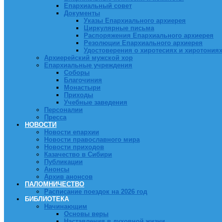
Епархиальный совет
Документы
Указы Епархиального архиерея
Циркулярные письма
Распоряжения Епархиального архиерея
Резолюции Епархиального архиерея
Удостоверения о хиротесиях и хиротония
Архиерейский мужской хор
Епархиальные учреждения
Соборы
Благочиния
Монастыри
Приходы
Учебные заведения
Персоналии
Пресса
НОВОСТИ
Новости епархии
Новости православного мира
Новости приходов
Казачество в Сибири
Публикации
Анонсы
Архив анонсов
ПАЛОМНИЧЕСТВО
Расписание поездок на 2026 год
БИБЛИОТЕКА
Начинающим
Основы веры
Наставления в духовной жизни