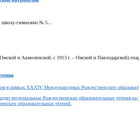
ую школу-гимназию № 5...
Омской и Акмолинской, с 1913 г. – Омской и Павлодарской) епар
чтения
одят региональные Рождественские образовательные чтения на
енских образовательных чтений.