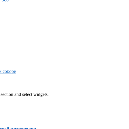
м соборе
section and select widgets.
ской митрополии