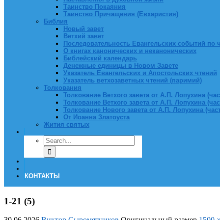
Таинство Покаяния
Таинство Причащения (Евхаристия)
Библия
Новый завет
Ветхий завет
Последовательность Евангельских событий по 
О книгах канонических и неканонических
Библейский календарь
Денежные единицы в Новом Завете
Указатель Евангельских и Апостольских чтений
Указатель ветхозаветных чтений (паримий)
Толкования
Толкование Ветхого завета от А.П. Лопухина (част
Толкование Ветхого завета от А.П. Лопухина (част
Толкование Нового завета от А.П. Лопухина (часть
От Иоанна Златоуста
Жития святых
КОНТАКТЫ
1-21 (5)
30.06.2026
Виктор Сыромятников
Оригинальный размер
1500 