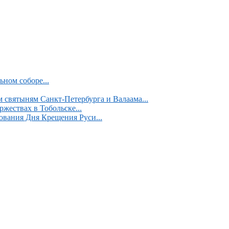
ном соборе...
 святыням Санкт-Петербурга и Валаама...
жествах в Тобольске...
ования Дня Крещения Руси...