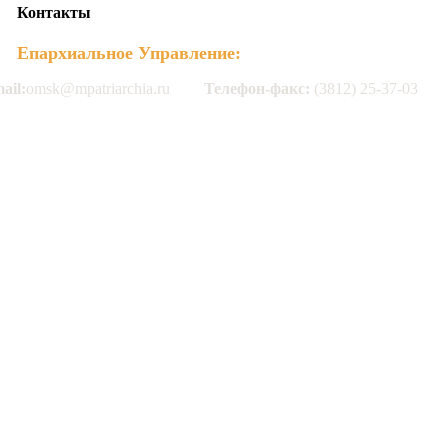
Контакты
Епархиальное Управление:
ail:
omsk@mpatriarchia.ru
Телефон-факс:
(3812) 25-37-03