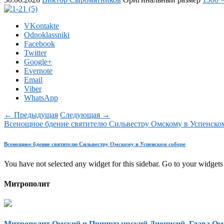
VKontakte
Odnoklassniki
Facebook
Twitter
Google+
Evernote
Email
Viber
WhatsApp
← Предыдущая
Следующая →
Всенощное бдение святителю Сильвестру Омскому в Успенско
Всенощное бдение святителю Сильвестру Омскому в Успенском соборе
You have not selected any widget for this sidebar. Go to your widgets 
Митрополит
Митрополит Омский и Прииртышский Дионисий, Глава Ом