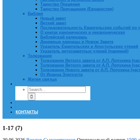
Таинство Покаяния
Таинство Причащения (Евхаристия)
Библия
Новый завет
Ветхий завет
Последовательность Евангельских событий по 
О книгах канонических и неканонических
Библейский календарь
Денежные единицы в Новом Завете
Указатель Евангельских и Апостольских чтений
Указатель ветхозаветных чтений (паримий)
Толкования
Толкование Ветхого завета от А.П. Лопухина (част
Толкование Ветхого завета от А.П. Лопухина (част
Толкование Нового завета от А.П. Лопухина (часть
От Иоанна Златоуста
Жития святых
КОНТАКТЫ
1-17 (7)
30.06.2026
Виктор Сыромятников
Оригинальный размер
1500 