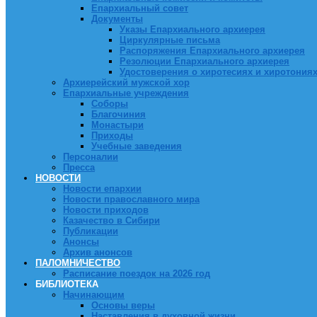
Епархиальный совет
Документы
Указы Епархиального архиерея
Циркулярные письма
Распоряжения Епархиального архиерея
Резолюции Епархиального архиерея
Удостоверения о хиротесиях и хиротония
Архиерейский мужской хор
Епархиальные учреждения
Соборы
Благочиния
Монастыри
Приходы
Учебные заведения
Персоналии
Пресса
НОВОСТИ
Новости епархии
Новости православного мира
Новости приходов
Казачество в Сибири
Публикации
Анонсы
Архив анонсов
ПАЛОМНИЧЕСТВО
Расписание поездок на 2026 год
БИБЛИОТЕКА
Начинающим
Основы веры
Наставления в духовной жизни