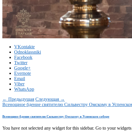
VKontakte
Odnoklassniki
Facebook
Twitter
Google+
Evernote
Email
Viber
WhatsApp
← Предыдущая
Следующая →
Всенощное бдение святителю Сильвестру Омскому в Успенско
Всенощное бдение святителю Сильвестру Омскому в Успенском соборе
You have not selected any widget for this sidebar. Go to your widgets 