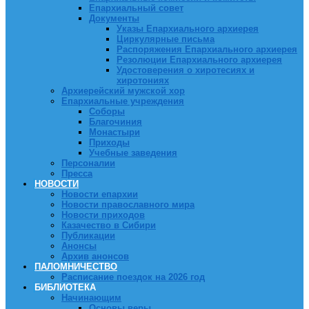
Епархиальный совет
Документы
Указы Епархиального архиерея
Циркулярные письма
Распоряжения Епархиального архиерея
Резолюции Епархиального архиерея
Удостоверения о хиротесиях и
хиротониях
Архиерейский мужской хор
Епархиальные учреждения
Соборы
Благочиния
Монастыри
Приходы
Учебные заведения
Персоналии
Пресса
НОВОСТИ
Новости епархии
Новости православного мира
Новости приходов
Казачество в Сибири
Публикации
Анонсы
Архив анонсов
ПАЛОМНИЧЕСТВО
Расписание поездок на 2026 год
БИБЛИОТЕКА
Начинающим
Основы веры