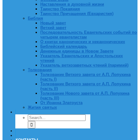
Наставления в духовной жизни
Таинство Покаяния
Таинство Причащения (Евхаристия)
Библия
Новый завет
Ветхий завет
Последовательность Евангельских событий по
четырем евангелистам
О книгах канонических и неканонических
Библейский календарь
Денежные единицы в Новом Завете
Указатель Евангельских и Апостольских
чтений
Указатель ветхозаветных чтений (паримий)
Толкования
Толкование Ветхого завета от А.П. Лопухина
(часть I)
Толкование Ветхого завета от А.П. Лопухина
(часть II)
Толкование Нового завета от А.П. Лопухина
(часть III)
От Иоанна Златоуста
Жития святых