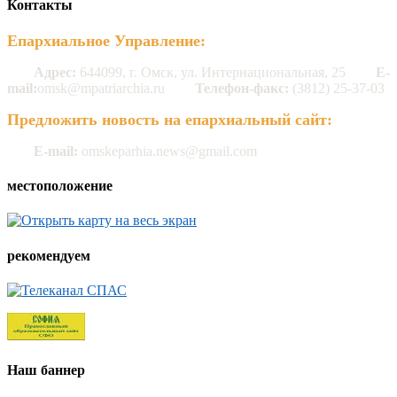
Контакты
Епархиальное Управление:
Адрес:
644099, г. Омск, ул. Интернациональная, 25
E-
mail:
omsk@mpatriarchia.ru
Телефон-факс:
(3812) 25-37-03
Предложить новость на епархиальный сайт:
E-mail:
omskeparhia.news@gmail.com
местоположение
рекомендуем
Наш баннер