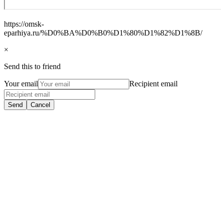
https://omsk-
eparhiya.ru/%D0%BA%D0%B0%D1%80%D1%82%D1%8B/
×
Send this to friend
Your email
Recipient email
Send
Cancel