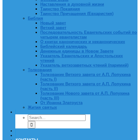
Наставления в духовной жизни
Таинство Покаяния
Таинство Причащения (Евхаристия)
Библия
Новый завет
Ветхий завет
Последовательность Евангельских событий по
четырем евангелистам
О книгах канонических и неканонических
Библейский календарь
Денежные единицы в Новом Завете
Указатель Евангельских и Апостольских
чтений
Указатель ветхозаветных чтений (паримий)
Толкования
Толкование Ветхого завета от А.П. Лопухина
(часть I)
Толкование Ветхого завета от А.П. Лопухина
(часть II)
Толкование Нового завета от А.П. Лопухина
(часть III)
От Иоанна Златоуста
Жития святых