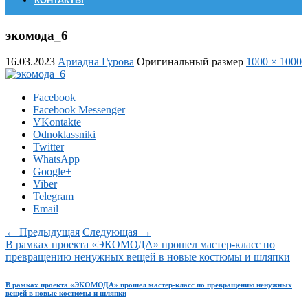
КОНТАКТЫ
экомода_6
16.03.2023
Ариадна Гурова
Оригинальный размер
1000 × 1000
Facebook
Facebook Messenger
VKontakte
Odnoklassniki
Twitter
WhatsApp
Google+
Viber
Telegram
Email
← Предыдущая
Следующая →
В рамках проекта «ЭКОМОДА» прошел мастер-класс по
превращению ненужных вещей в новые костюмы и шляпки
В рамках проекта «ЭКОМОДА» прошел мастер-класс по превращению ненужных
вещей в новые костюмы и шляпки