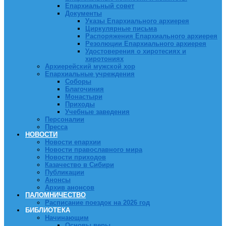
Епархиальный совет
Документы
Указы Епархиального архиерея
Циркулярные письма
Распоряжения Епархиального архиерея
Резолюции Епархиального архиерея
Удостоверения о хиротесиях и
хиротониях
Архиерейский мужской хор
Епархиальные учреждения
Соборы
Благочиния
Монастыри
Приходы
Учебные заведения
Персоналии
Пресса
НОВОСТИ
Новости епархии
Новости православного мира
Новости приходов
Казачество в Сибири
Публикации
Анонсы
Архив анонсов
ПАЛОМНИЧЕСТВО
Расписание поездок на 2026 год
БИБЛИОТЕКА
Начинающим
Основы веры