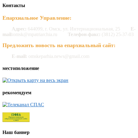
Контакты
Епархиальное Управление:
Адрес:
644099, г. Омск, ул. Интернациональная, 25
E-
mail:
omsk@mpatriarchia.ru
Телефон-факс:
(3812) 25-37-03
Предложить новость на епархиальный сайт:
E-mail:
omskeparhia.news@gmail.com
местоположение
рекомендуем
Наш баннер