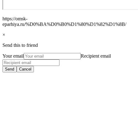
https://omsk-
eparhiya.ru/%D0%BA%D0%B0%D1%80%D1%82%D1%8B/
×
Send this to friend
Your email
Recipient email
Send
Cancel