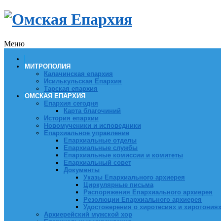
Меню
МИТРОПОЛИЯ
Калачинская епархия
Исилькульская Епархия
Тарская епархия
ОМСКАЯ ЕПАРХИЯ
Епархия сегодня
Карта благочиний
История епархии
Новомученики и исповедники
Епархиальное управление
Епархиальные отделы
Епархиальные службы
Епархиальные комиссии и комитеты
Епархиальный совет
Документы
Указы Епархиального архиерея
Циркулярные письма
Распоряжения Епархиального архиерея
Резолюции Епархиального архиерея
Удостоверения о хиротесиях и хиротония
Архиерейский мужской хор