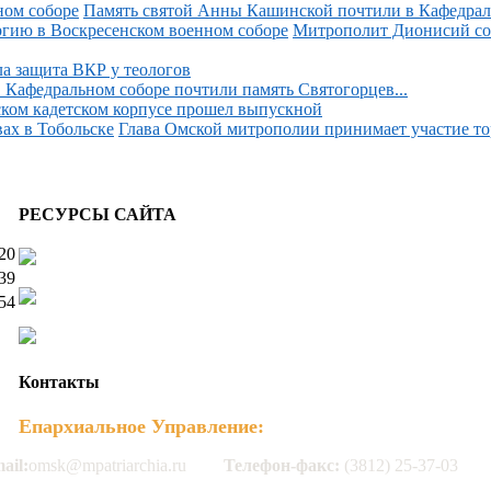
Память святой Анны Кашинской почтили в Кафедраль
Митрополит Дионисий со
 защита ВКР у теологов
 Кафедральном соборе почтили память Святогорцев...
ком кадетском корпусе прошел выпускной
Глава Омской митрополии принимает участие тор
РЕСУРСЫ САЙТА
20
39
54
Контакты
Епархиальное Управление:
ail:
omsk@mpatriarchia.ru
Телефон-факс:
(3812) 25-37-03