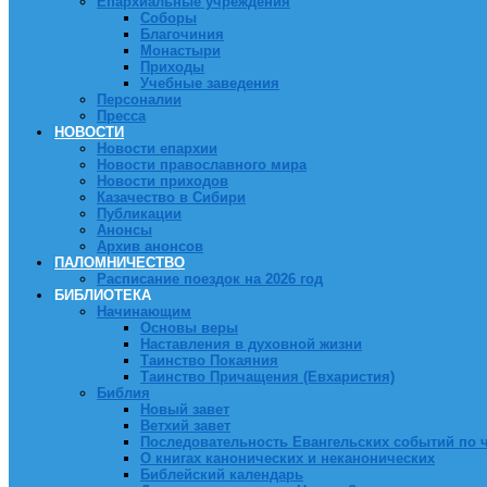
Епархиальные учреждения
Соборы
Благочиния
Монастыри
Приходы
Учебные заведения
Персоналии
Пресса
НОВОСТИ
Новости епархии
Новости православного мира
Новости приходов
Казачество в Сибири
Публикации
Анонсы
Архив анонсов
ПАЛОМНИЧЕСТВО
Расписание поездок на 2026 год
БИБЛИОТЕКА
Начинающим
Основы веры
Наставления в духовной жизни
Таинство Покаяния
Таинство Причащения (Евхаристия)
Библия
Новый завет
Ветхий завет
Последовательность Евангельских событий по 
О книгах канонических и неканонических
Библейский календарь