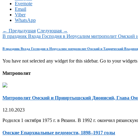
Evernote
Email
Viber
WhatsApp
← Предыдущая
Следующая →
В праздник Входа Господня в Иерусалим митрополит Омский 
В праздник Входа Господня в Иерусалим митрополит Омский и Таврический Владими
You have not selected any widget for this sidebar. Go to your widgets 
Митрополит
Митрополит Омский и Прииртышский Дионисий, Глава Ом
12.10.2023
Родился 1 октября 1975 г. в Рязани. В 1992 г. окончил рязанск
Омские Епархиальные ведомости, 1898–1917 годы