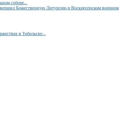
ном соборе...
вершил Божественную Литургию в Воскресенском военном
жествах в Тобольске...