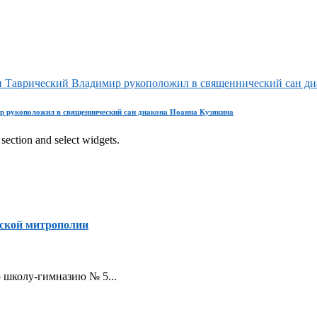
и Таврический Владимир рукоположил в священнический сан ди
р рукоположил в священнический сан диакона Иоанна Кузякина
section and select widgets.
ской митрополии
ую школу-гимназию № 5...