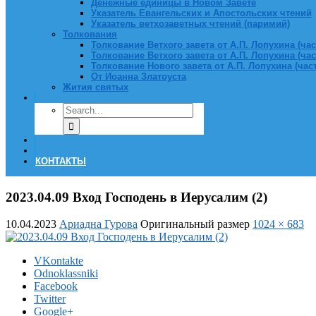
Денежные единицы в Новом Завете
Указатель Евангельских и Апостольских чтений
Указатель ветхозаветных чтений (паримий)
Толкования
Толкование Ветхого завета от А.П. Лопухина (част
Толкование Ветхого завета от А.П. Лопухина (част
Толкование Нового завета от А.П. Лопухина (часть
От Иоанна Златоуста
Жития святых
КОНТАКТЫ
2023.04.09 Вход Господень в Иерусалим (2)
10.04.2023
Ариадна Гурова
Оригинальный размер
1024 × 683
VKontakte
Odnoklassniki
Facebook
Twitter
Google+