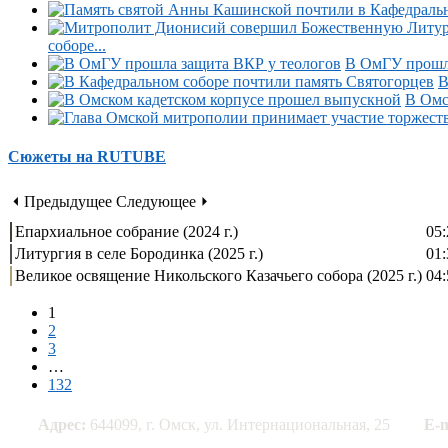
соборе...
В ОмГУ прошла
В
В Омс
Сюжеты на RUTUBE
⏴ Предыдущее
Следующее ⏵
Епархиальное собрание (2024 г.)
05:
Литургия в селе Бородинка (2025 г.)
01:
Великое освящение Никольского Казачьего собора (2025 г.)
04:
1
2
3
…
132
Адрес:
644099, г. Омск, ул. Интернациональная, 25
E-m