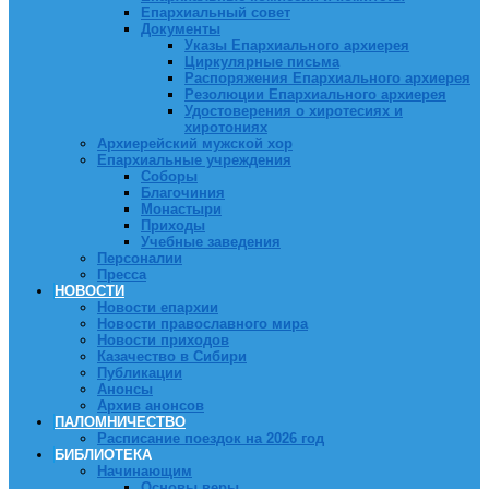
Епархиальный совет
Документы
Указы Епархиального архиерея
Циркулярные письма
Распоряжения Епархиального архиерея
Резолюции Епархиального архиерея
Удостоверения о хиротесиях и
хиротониях
Архиерейский мужской хор
Епархиальные учреждения
Соборы
Благочиния
Монастыри
Приходы
Учебные заведения
Персоналии
Пресса
НОВОСТИ
Новости епархии
Новости православного мира
Новости приходов
Казачество в Сибири
Публикации
Анонсы
Архив анонсов
ПАЛОМНИЧЕСТВО
Расписание поездок на 2026 год
БИБЛИОТЕКА
Начинающим
Основы веры