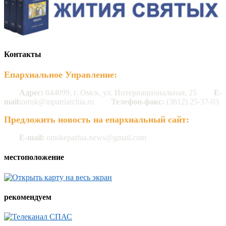
Контакты
Епархиальное Управление:
Адрес:
644099, г. Омск, ул. Интернациональная, 25
E-
mail:
omsk@mpatriarchia.ru
Телефон-факс:
(3812) 25-37-03
Предложить новость на епархиальный сайт:
E-mail:
omskeparhia.news@gmail.com
местоположение
рекомендуем