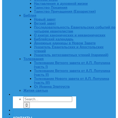
Наставления в духовной жизни
Таинство Покаяния
Таинство Причащения (Евхаристия)
Библия
Новый завет
Ветхий завет
Последовательность Евангельских событий по
четырем евангелистам
О книгах канонических и неканонических
Библейский календарь
Денежные единицы в Новом Завете
Указатель Евангельских и Апостольских
чтений
Указатель ветхозаветных чтений (паримий)
Толкования
Толкование Ветхого завета от А.П. Лопухина
(часть I)
Толкование Ветхого завета от А.П. Лопухина
(часть II)
Толкование Нового завета от А.П. Лопухина
(часть III)
От Иоанна Златоуста
Жития святых