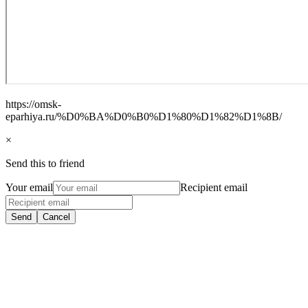
https://omsk-
eparhiya.ru/%D0%BA%D0%B0%D1%80%D1%82%D1%8B/
×
Send this to friend
Your email
Recipient email
Send
Cancel