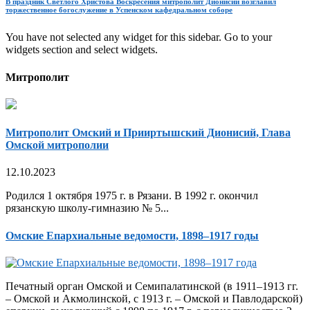
В праздник Светлого Христова Воскресения митрополит Дионисий возглавил
торжественное богослужение в Успенском кафедральном соборе
You have not selected any widget for this sidebar. Go to your
widgets section and select widgets.
Митрополит
Митрополит Омский и Прииртышский Дионисий, Глава
Омской митрополии
12.10.2023
Родился 1 октября 1975 г. в Рязани. В 1992 г. окончил
рязанскую школу-гимназию № 5...
Омские Епархиальные ведомости, 1898–1917 годы
Печатный орган Омской и Семипалатинской (в 1911–1913 гг.
– Омской и Акмолинской, с 1913 г. – Омской и Павлодарской)