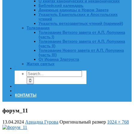
О книгах канонических и неканонических
Библейский календарь
Денежные единицы в Новом Завете
Указатель Евангельских и Апостольских
чтений
Указатель ветхозаветных чтений (паримий)
Толкования
Толкование Ветхого завета от А.П. Лопухина
(часть I)
Толкование Ветхого завета от А.П. Лопухина
(часть II)
Толкование Нового завета от А.П. Лопухина
(часть III)
От Иоанна Златоуста
Жития святых
КОНТАКТЫ
форум_11
13.04.2024
Ариадна Гурова
Оригинальный размер
1024 × 768