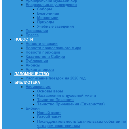
Архиерейский мужской хор
Епархиальные учреждения
Соборы
Благочиния
Монастыри
Приходы
Учебные заведения
Персоналии
Пресса
НОВОСТИ
Новости епархии
Новости православного мира
Новости приходов
Казачество в Сибири
Публикации
Анонсы
Архив анонсов
ПАЛОМНИЧЕСТВО
Расписание поездок на 2026 год
БИБЛИОТЕКА
Начинающим
Основы веры
Наставления в духовной жизни
Таинство Покаяния
Таинство Причащения (Евхаристия)
Библия
Новый завет
Ветхий завет
Последовательность Евангельских событий по
четырем евангелистам