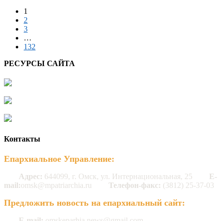
1
2
3
…
132
РЕСУРСЫ САЙТА
Контакты
Епархиальное Управление:
Адрес:
644099, г. Омск, ул. Интернациональная, 25
E-
mail:
omsk@mpatriarchia.ru
Телефон-факс:
(3812) 25-37-03
Предложить новость на епархиальный сайт:
E-mail:
omskeparhia.news@gmail.com