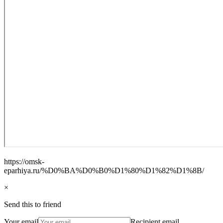
https://omsk-
eparhiya.ru/%D0%BA%D0%B0%D1%80%D1%82%D1%8B/
×
Send this to friend
Your email
Recipient email