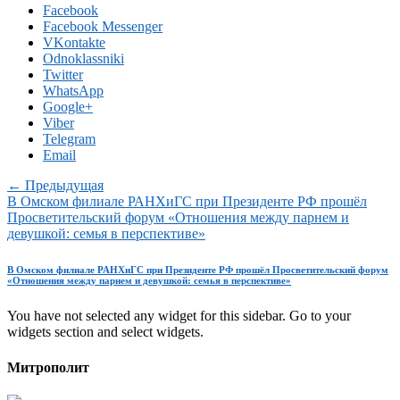
Facebook
Facebook Messenger
VKontakte
Odnoklassniki
Twitter
WhatsApp
Google+
Viber
Telegram
Email
← Предыдущая
В Омском филиале РАНХиГС при Президенте РФ прошёл
Просветительский форум «Отношения между парнем и
девушкой: семья в перспективе»
В Омском филиале РАНХиГС при Президенте РФ прошёл Просветительский форум
«Отношения между парнем и девушкой: семья в перспективе»
You have not selected any widget for this sidebar. Go to your
widgets section and select widgets.
Митрополит