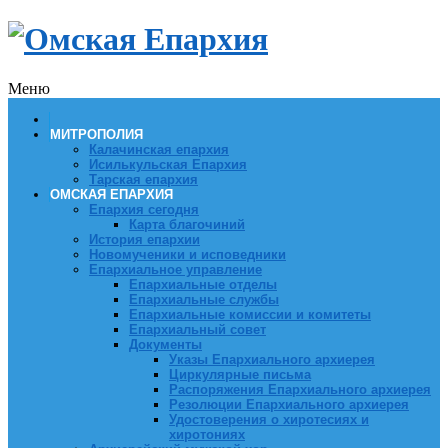
Меню
МИТРОПОЛИЯ
Калачинская епархия
Исилькульская Епархия
Тарская епархия
ОМСКАЯ ЕПАРХИЯ
Епархия сегодня
Карта благочиний
История епархии
Новомученики и исповедники
Епархиальное управление
Епархиальные отделы
Епархиальные службы
Епархиальные комиссии и комитеты
Епархиальный совет
Документы
Указы Епархиального архиерея
Циркулярные письма
Распоряжения Епархиального архиерея
Резолюции Епархиального архиерея
Удостоверения о хиротесиях и
хиротониях