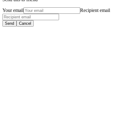
Your email
Recipient email
Send
Cancel