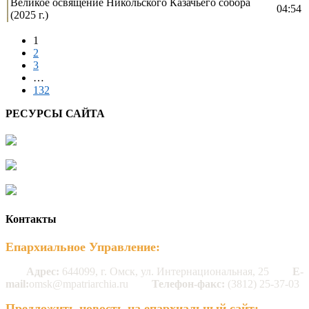
Великое освящение Никольского Казачьего собора
04:54
(2025 г.)
1
2
3
…
132
РЕСУРСЫ САЙТА
Контакты
Епархиальное Управление:
Адрес:
644099, г. Омск, ул. Интернациональная, 25
E-
mail:
omsk@mpatriarchia.ru
Телефон-факс:
(3812) 25-37-03
Предложить новость на епархиальный сайт: