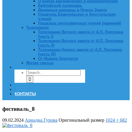
О книгах канонических и неканонических
Библейский календарь
Денежные единицы в Новом Завете
Указатель Евангельских и Апостольских
чтений
Указатель ветхозаветных чтений (паримий)
Толкования
Толкование Ветхого завета от А.П. Лопухина
(часть I)
Толкование Ветхого завета от А.П. Лопухина
(часть II)
Толкование Нового завета от А.П. Лопухина
(часть III)
От Иоанна Златоуста
Жития святых
КОНТАКТЫ
фестиваль_8
09.02.2024
Ариадна Гурова
Оригинальный размер
1024 × 682