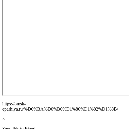
https://omsk-
eparhiya.ru/%D0%BA%D0%B0%D1%80%D1%82%D1%8B/
×
Send this to friend