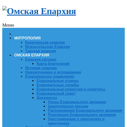
Меню
МИТРОПОЛИЯ
Калачинская епархия
Исилькульская Епархия
Тарская епархия
ОМСКАЯ ЕПАРХИЯ
Епархия сегодня
Карта благочиний
История епархии
Новомученики и исповедники
Епархиальное управление
Епархиальные отделы
Епархиальные службы
Епархиальные комиссии и комитеты
Епархиальный совет
Документы
Указы Епархиального архиерея
Циркулярные письма
Распоряжения Епархиального архиерея
Резолюции Епархиального архиерея
Удостоверения о хиротесиях и
хиротониях