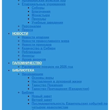
Архиерейский мужской хор
Епархиальные учреждения
Соборы
Благочиния
Монастыри
Приходы
Учебные заведения
Персоналии
Пресса
НОВОСТИ
Новости епархии
Новости православного мира
Новости приходов
Казачество в Сибири
Публикации
Анонсы
Архив анонсов
ПАЛОМНИЧЕСТВО
Расписание поездок на 2026 год
БИБЛИОТЕКА
Начинающим
Основы веры
Наставления в духовной жизни
Таинство Покаяния
Таинство Причащения (Евхаристия)
Библия
Новый завет
Ветхий завет
Последовательность Евангельских событий по
четырем евангелистам