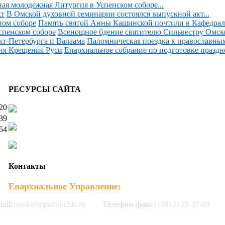
ая молодежная Литургия в Успенском соборе...
В Омской духовной семинарии состоялся выпускной акт...
Память святой Анны Кашинской почтили в Кафедраль
Всенощное бдение святителю Сильвестру Омском
Паломническая поездка к православным
Епархиальное собрание по подготовке праздн
РЕСУРСЫ САЙТА
20
39
54
Контакты
Епархиальное Управление:
ail:
omsk@mpatriarchia.ru
Телефон-факс:
(3812) 25-37-03