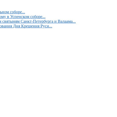
ном соборе...
у в Успенском соборе...
 святыням Санкт-Петербурга и Валаама...
ования Дня Крещения Руси...