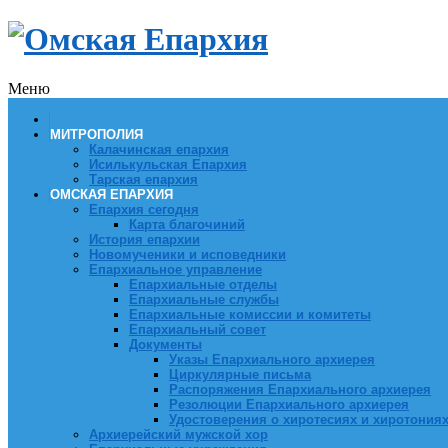
Меню
МИТРОПОЛИЯ
Калачинская епархия
Исилькульская Епархия
Тарская епархия
ОМСКАЯ ЕПАРХИЯ
Епархия сегодня
Карта благочиний
История епархии
Новомученики и исповедники
Епархиальное управление
Епархиальные отделы
Епархиальные службы
Епархиальные комиссии и комитеты
Епархиальный совет
Документы
Указы Епархиального архиерея
Циркулярные письма
Распоряжения Епархиального архиерея
Резолюции Епархиального архиерея
Удостоверения о хиротесиях и хиротония
Архиерейский мужской хор