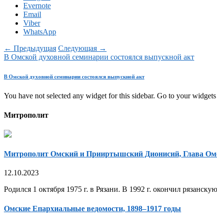
Evernote
Email
Viber
WhatsApp
← Предыдущая
Следующая →
В Омской духовной семинарии состоялся выпускной акт
В Омской духовной семинарии состоялся выпускной акт
You have not selected any widget for this sidebar. Go to your widgets 
Митрополит
Митрополит Омский и Прииртышский Дионисий, Глава Ом
12.10.2023
Родился 1 октября 1975 г. в Рязани. В 1992 г. окончил рязанск
Омские Епархиальные ведомости, 1898–1917 годы