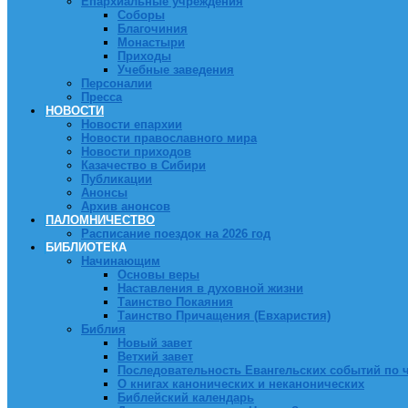
Епархиальные учреждения
Соборы
Благочиния
Монастыри
Приходы
Учебные заведения
Персоналии
Пресса
НОВОСТИ
Новости епархии
Новости православного мира
Новости приходов
Казачество в Сибири
Публикации
Анонсы
Архив анонсов
ПАЛОМНИЧЕСТВО
Расписание поездок на 2026 год
БИБЛИОТЕКА
Начинающим
Основы веры
Наставления в духовной жизни
Таинство Покаяния
Таинство Причащения (Евхаристия)
Библия
Новый завет
Ветхий завет
Последовательность Евангельских событий по 
О книгах канонических и неканонических
Библейский календарь