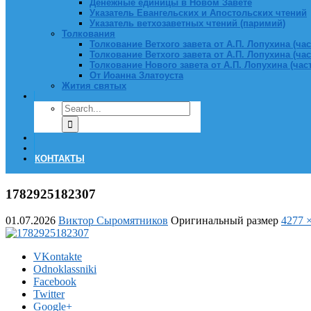
Денежные единицы в Новом Завете
Указатель Евангельских и Апостольских чтений
Указатель ветхозаветных чтений (паримий)
Толкования
Толкование Ветхого завета от А.П. Лопухина (част
Толкование Ветхого завета от А.П. Лопухина (част
Толкование Нового завета от А.П. Лопухина (часть
От Иоанна Златоуста
Жития святых
КОНТАКТЫ
1782925182307
01.07.2026
Виктор Сыромятников
Оригинальный размер
4277 
VKontakte
Odnoklassniki
Facebook
Twitter
Google+