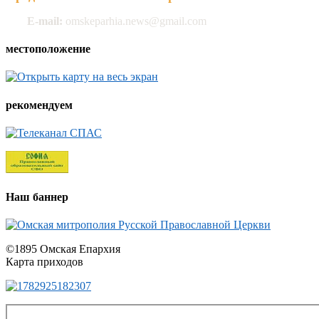
E-mail:
omskeparhia.news@gmail.com
местоположение
рекомендуем
Наш баннер
©1895 Омская Епархия
Карта приходов