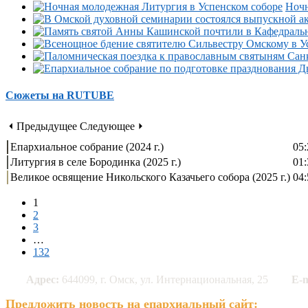
Ночн
Сюжеты на RUTUBE
⏴ Предыдущее
Следующее ⏵
Епархиальное собрание (2024 г.)
05:
Литургия в селе Бородинка (2025 г.)
01:
Великое освящение Никольского Казачьего собора (2025 г.)
04:
1
2
3
…
132
Адрес:
644099, г. Омск, ул. Интернациональная, 25
E-m
Предложить новость на епархиальный сайт: