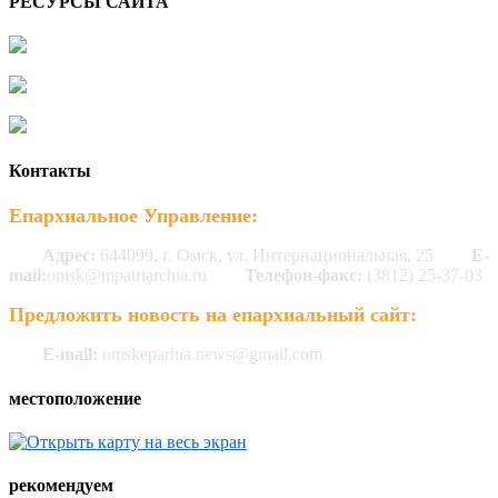
РЕСУРСЫ САЙТА
Контакты
Епархиальное Управление:
Адрес:
644099, г. Омск, ул. Интернациональная, 25
E-
mail:
omsk@mpatriarchia.ru
Телефон-факс:
(3812) 25-37-03
Предложить новость на епархиальный сайт:
E-mail:
omskeparhia.news@gmail.com
местоположение
рекомендуем