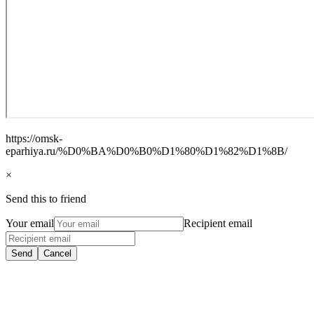
https://omsk-
eparhiya.ru/%D0%BA%D0%B0%D1%80%D1%82%D1%8B/
×
Send this to friend
Your email
Recipient email
Send
Cancel