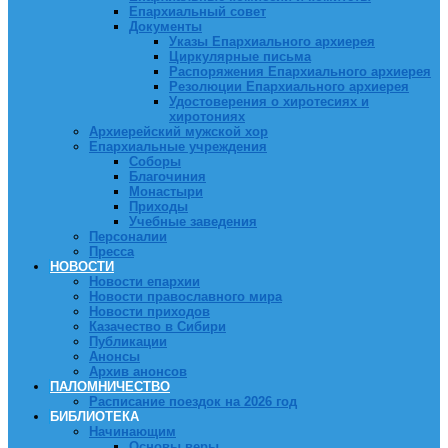
Епархиальный совет
Документы
Указы Епархиального архиерея
Циркулярные письма
Распоряжения Епархиального архиерея
Резолюции Епархиального архиерея
Удостоверения о хиротесиях и
хиротониях
Архиерейский мужской хор
Епархиальные учреждения
Соборы
Благочиния
Монастыри
Приходы
Учебные заведения
Персоналии
Пресса
НОВОСТИ
Новости епархии
Новости православного мира
Новости приходов
Казачество в Сибири
Публикации
Анонсы
Архив анонсов
ПАЛОМНИЧЕСТВО
Расписание поездок на 2026 год
БИБЛИОТЕКА
Начинающим
Основы веры