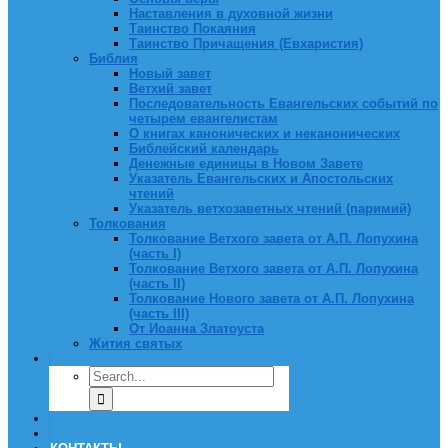
Наставления в духовной жизни
Таинство Покаяния
Таинство Причащения (Евхаристия)
Библия
Новый завет
Ветхий завет
Последовательность Евангельских событий по
четырем евангелистам
О книгах канонических и неканонических
Библейский календарь
Денежные единицы в Новом Завете
Указатель Евангельских и Апостольских
чтений
Указатель ветхозаветных чтений (паримий)
Толкования
Толкование Ветхого завета от А.П. Лопухина
(часть I)
Толкование Ветхого завета от А.П. Лопухина
(часть II)
Толкование Нового завета от А.П. Лопухина
(часть III)
От Иоанна Златоуста
Жития святых