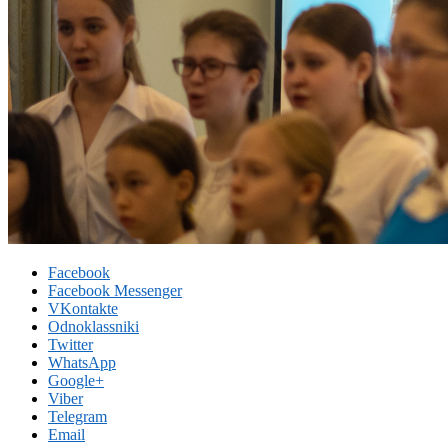
Facebook
Facebook Messenger
VKontakte
Odnoklassniki
Twitter
WhatsApp
Google+
Viber
Telegram
Email