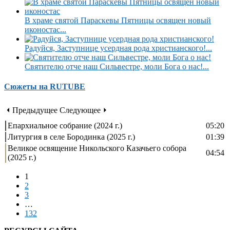
В храме святой Параскевы Пятницы освящен новый
иконостас...
Радуйся, Заступнице усердная рода христианского!...
Святителю отче наш Сильвестре, моли Бога о нас!...
Сюжеты на RUTUBE
⏴ Предыдущее
Следующее ⏵
Епархиальное собрание (2024 г.)
05:20
Литургия в селе Бородинка (2025 г.)
01:39
Великое освящение Никольского Казачьего собора
04:54
(2025 г.)
1
2
3
…
132