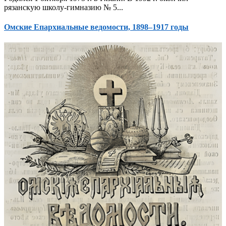
рязанскую школу-гимназию № 5...
Омские Епархиальные ведомости, 1898–1917 годы