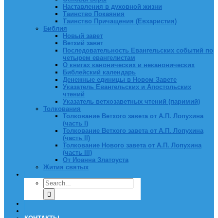
Наставления в духовной жизни
Таинство Покаяния
Таинство Причащения (Евхаристия)
Библия
Новый завет
Ветхий завет
Последовательность Евангельских событий по
четырем евангелистам
О книгах канонических и неканонических
Библейский календарь
Денежные единицы в Новом Завете
Указатель Евангельских и Апостольских
чтений
Указатель ветхозаветных чтений (паримий)
Толкования
Толкование Ветхого завета от А.П. Лопухина
(часть I)
Толкование Ветхого завета от А.П. Лопухина
(часть II)
Толкование Нового завета от А.П. Лопухина
(часть III)
От Иоанна Златоуста
Жития святых