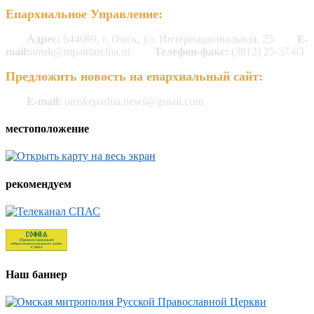
Епархиальное Управление:
Адрес:
644099, г. Омск, ул. Интернациональная, 25
E-
mail:
omsk@mpatriarchia.ru
Телефон-факс:
(3812) 25-37-03
Предложить новость на епархиальный сайт:
E-mail:
omskeparhia.news@gmail.com
местоположение
рекомендуем
Наш баннер