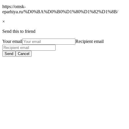
https://omsk-
eparhiya.ru/%D0%BA%D0%B0%D1%80%D1%82%D1%8B/
×
Send this to friend
Your email
Recipient email
Send
Cancel