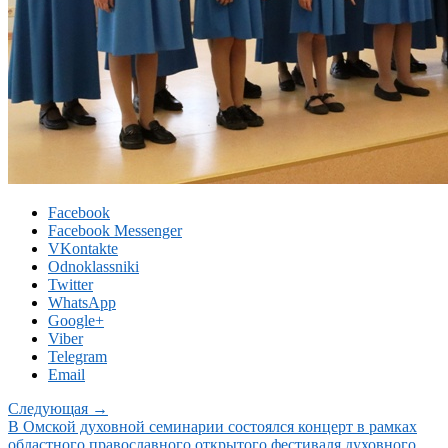
Facebook
Facebook Messenger
VKontakte
Odnoklassniki
Twitter
WhatsApp
Google+
Viber
Telegram
Email
Следующая →
В Омской духовной семинарии состоялся концерт в рамках
областного православного открытого фестиваля духовного