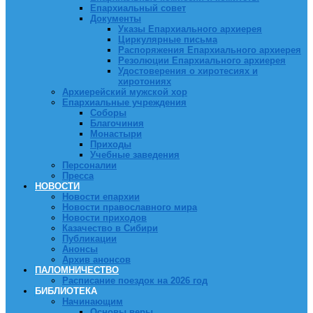
Епархиальный совет
Документы
Указы Епархиального архиерея
Циркулярные письма
Распоряжения Епархиального архиерея
Резолюции Епархиального архиерея
Удостоверения о хиротесиях и
хиротониях
Архиерейский мужской хор
Епархиальные учреждения
Соборы
Благочиния
Монастыри
Приходы
Учебные заведения
Персоналии
Пресса
НОВОСТИ
Новости епархии
Новости православного мира
Новости приходов
Казачество в Сибири
Публикации
Анонсы
Архив анонсов
ПАЛОМНИЧЕСТВО
Расписание поездок на 2026 год
БИБЛИОТЕКА
Начинающим
Основы веры