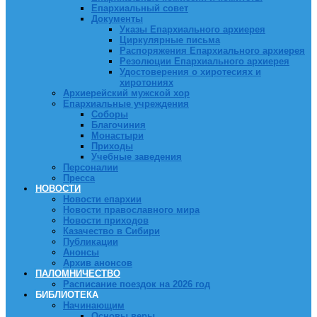
Епархиальный совет
Документы
Указы Епархиального архиерея
Циркулярные письма
Распоряжения Епархиального архиерея
Резолюции Епархиального архиерея
Удостоверения о хиротесиях и
хиротониях
Архиерейский мужской хор
Епархиальные учреждения
Соборы
Благочиния
Монастыри
Приходы
Учебные заведения
Персоналии
Пресса
НОВОСТИ
Новости епархии
Новости православного мира
Новости приходов
Казачество в Сибири
Публикации
Анонсы
Архив анонсов
ПАЛОМНИЧЕСТВО
Расписание поездок на 2026 год
БИБЛИОТЕКА
Начинающим
Основы веры