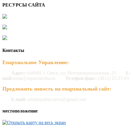
РЕСУРСЫ САЙТА
Контакты
Епархиальное Управление:
Адрес:
644099, г. Омск, ул. Интернациональная, 25
E-
mail:
omsk@mpatriarchia.ru
Телефон-факс:
(3812) 25-37-03
Предложить новость на епархиальный сайт:
E-mail:
omskeparhia.news@gmail.com
местоположение