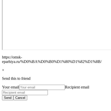
https://omsk-
eparhiya.ru/%D0%BA%D0%B0%D1%80%D1%82%D1%8B/
×
Send this to friend
Your email
Recipient email
Send
Cancel