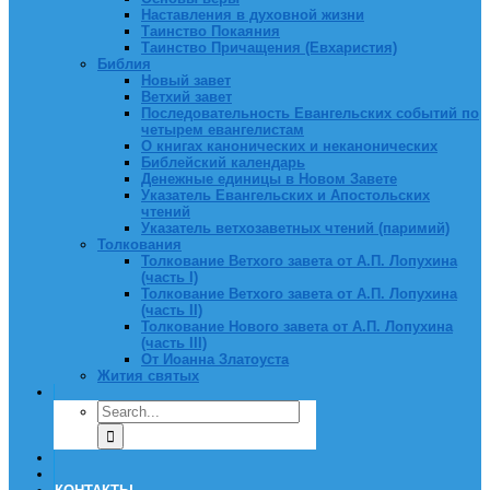
Наставления в духовной жизни
Таинство Покаяния
Таинство Причащения (Евхаристия)
Библия
Новый завет
Ветхий завет
Последовательность Евангельских событий по
четырем евангелистам
О книгах канонических и неканонических
Библейский календарь
Денежные единицы в Новом Завете
Указатель Евангельских и Апостольских
чтений
Указатель ветхозаветных чтений (паримий)
Толкования
Толкование Ветхого завета от А.П. Лопухина
(часть I)
Толкование Ветхого завета от А.П. Лопухина
(часть II)
Толкование Нового завета от А.П. Лопухина
(часть III)
От Иоанна Златоуста
Жития святых