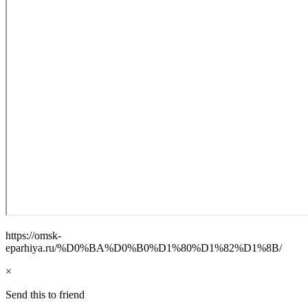
https://omsk-
eparhiya.ru/%D0%BA%D0%B0%D1%80%D1%82%D1%8B/
×
Send this to friend