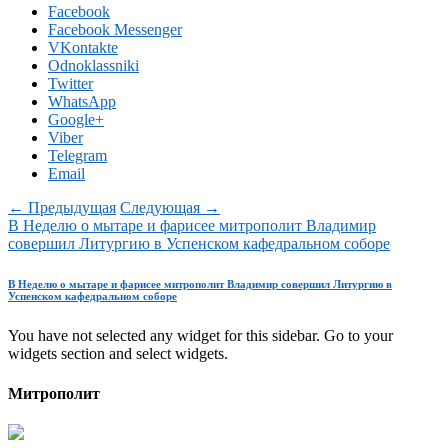
Facebook
Facebook Messenger
VKontakte
Odnoklassniki
Twitter
WhatsApp
Google+
Viber
Telegram
Email
← Предыдущая
Следующая →
В Неделю о мытаре и фарисее митрополит Владимир
совершил Литургию в Успенском кафедральном соборе
В Неделю о мытаре и фарисее митрополит Владимир совершил Литургию в
Успенском кафедральном соборе
You have not selected any widget for this sidebar. Go to your
widgets section and select widgets.
Митрополит