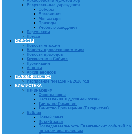
Архиерейский мужской хор
Епархиальные учреждения
Соборы
Благочиния
Монастыри
Приходы
Учебные заведения
Персоналии
Пресса
НОВОСТИ
Новости епархии
Новости православного мира
Новости приходов
Казачество в Сибири
Публикации
Анонсы
Архив анонсов
ПАЛОМНИЧЕСТВО
Расписание поездок на 2026 год
БИБЛИОТЕКА
Начинающим
Основы веры
Наставления в духовной жизни
Таинство Покаяния
Таинство Причащения (Евхаристия)
Библия
Новый завет
Ветхий завет
Последовательность Евангельских событий по
четырем евангелистам