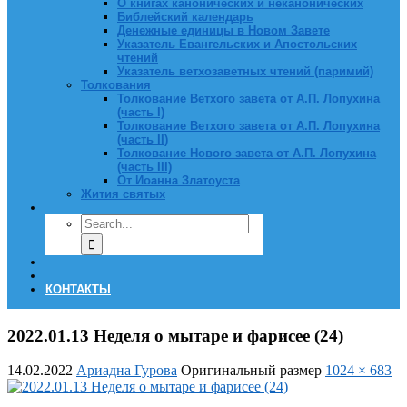
О книгах канонических и неканонических
Библейский календарь
Денежные единицы в Новом Завете
Указатель Евангельских и Апостольских
чтений
Указатель ветхозаветных чтений (паримий)
Толкования
Толкование Ветхого завета от А.П. Лопухина
(часть I)
Толкование Ветхого завета от А.П. Лопухина
(часть II)
Толкование Нового завета от А.П. Лопухина
(часть III)
От Иоанна Златоуста
Жития святых
КОНТАКТЫ
2022.01.13 Неделя о мытаре и фарисее (24)
14.02.2022
Ариадна Гурова
Оригинальный размер
1024 × 683