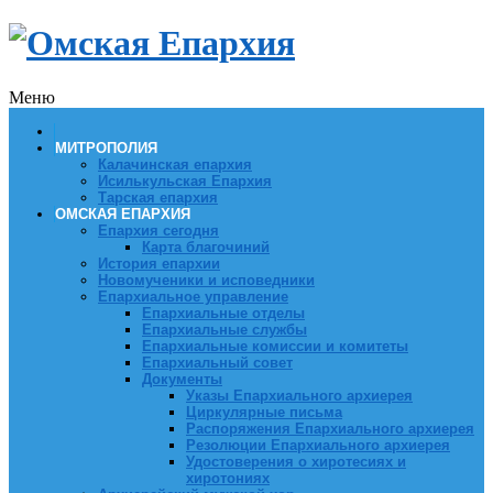
Меню
МИТРОПОЛИЯ
Калачинская епархия
Исилькульская Епархия
Тарская епархия
ОМСКАЯ ЕПАРХИЯ
Епархия сегодня
Карта благочиний
История епархии
Новомученики и исповедники
Епархиальное управление
Епархиальные отделы
Епархиальные службы
Епархиальные комиссии и комитеты
Епархиальный совет
Документы
Указы Епархиального архиерея
Циркулярные письма
Распоряжения Епархиального архиерея
Резолюции Епархиального архиерея
Удостоверения о хиротесиях и
хиротониях