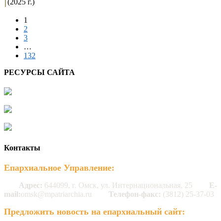
(2025 г.)
1
2
3
…
132
РЕСУРСЫ САЙТА
Контакты
Епархиальное Управление:
Адрес:
644099, г. Омск, ул. Интернациональная, 25
E-
mail:
omsk@mpatriarchia.ru
Телефон-факс:
(3812) 25-37-03
Предложить новость на епархиальный сайт: