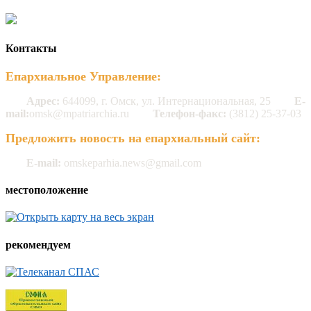
Контакты
Епархиальное Управление:
Адрес:
644099, г. Омск, ул. Интернациональная, 25
E-
mail:
omsk@mpatriarchia.ru
Телефон-факс:
(3812) 25-37-03
Предложить новость на епархиальный сайт:
E-mail:
omskeparhia.news@gmail.com
местоположение
рекомендуем