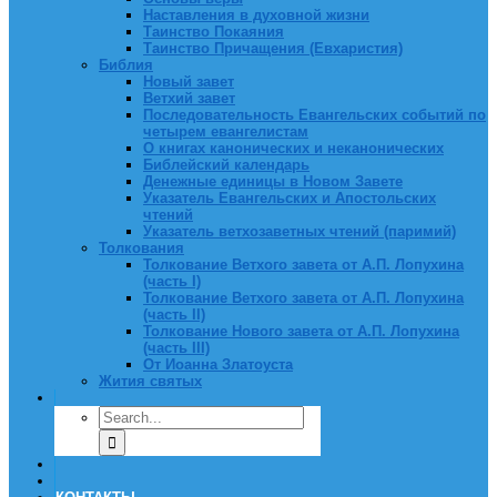
Наставления в духовной жизни
Таинство Покаяния
Таинство Причащения (Евхаристия)
Библия
Новый завет
Ветхий завет
Последовательность Евангельских событий по
четырем евангелистам
О книгах канонических и неканонических
Библейский календарь
Денежные единицы в Новом Завете
Указатель Евангельских и Апостольских
чтений
Указатель ветхозаветных чтений (паримий)
Толкования
Толкование Ветхого завета от А.П. Лопухина
(часть I)
Толкование Ветхого завета от А.П. Лопухина
(часть II)
Толкование Нового завета от А.П. Лопухина
(часть III)
От Иоанна Златоуста
Жития святых