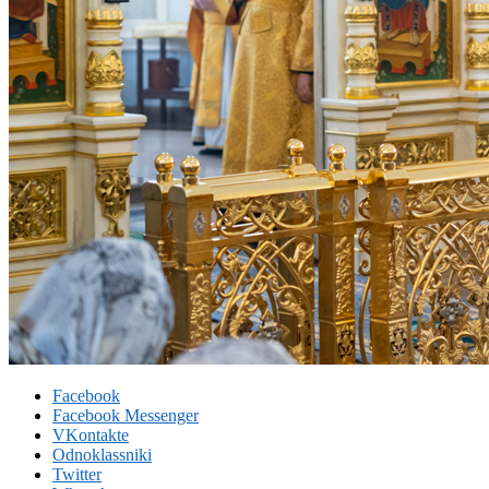
Facebook
Facebook Messenger
VKontakte
Odnoklassniki
Twitter