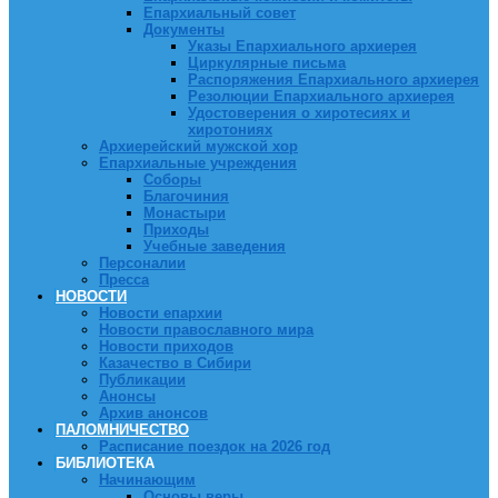
Епархиальный совет
Документы
Указы Епархиального архиерея
Циркулярные письма
Распоряжения Епархиального архиерея
Резолюции Епархиального архиерея
Удостоверения о хиротесиях и
хиротониях
Архиерейский мужской хор
Епархиальные учреждения
Соборы
Благочиния
Монастыри
Приходы
Учебные заведения
Персоналии
Пресса
НОВОСТИ
Новости епархии
Новости православного мира
Новости приходов
Казачество в Сибири
Публикации
Анонсы
Архив анонсов
ПАЛОМНИЧЕСТВО
Расписание поездок на 2026 год
БИБЛИОТЕКА
Начинающим
Основы веры