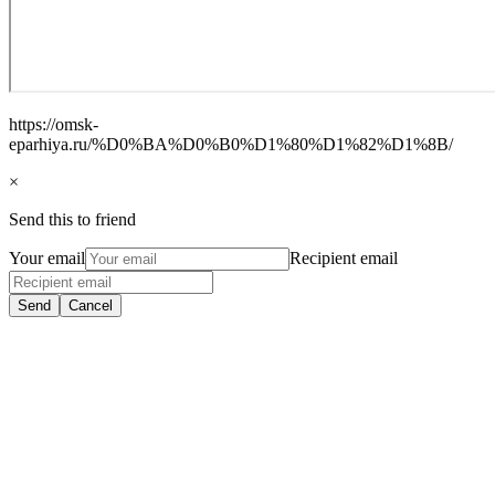
https://omsk-
eparhiya.ru/%D0%BA%D0%B0%D1%80%D1%82%D1%8B/
×
Send this to friend
Your email
Recipient email
Send
Cancel