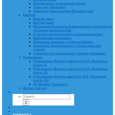
Наставления в духовной жизни
Таинство Покаяния
Таинство Причащения (Евхаристия)
Библия
Новый завет
Ветхий завет
Последовательность Евангельских событий по
четырем евангелистам
О книгах канонических и неканонических
Библейский календарь
Денежные единицы в Новом Завете
Указатель Евангельских и Апостольских
чтений
Указатель ветхозаветных чтений (паримий)
Толкования
Толкование Ветхого завета от А.П. Лопухина
(часть I)
Толкование Ветхого завета от А.П. Лопухина
(часть II)
Толкование Нового завета от А.П. Лопухина
(часть III)
От Иоанна Златоуста
Жития святых