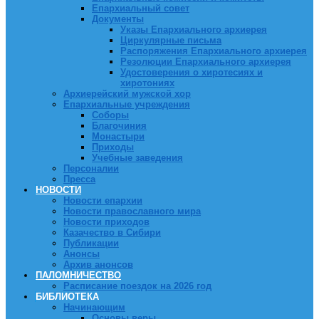
Епархиальный совет
Документы
Указы Епархиального архиерея
Циркулярные письма
Распоряжения Епархиального архиерея
Резолюции Епархиального архиерея
Удостоверения о хиротесиях и
хиротониях
Архиерейский мужской хор
Епархиальные учреждения
Соборы
Благочиния
Монастыри
Приходы
Учебные заведения
Персоналии
Пресса
НОВОСТИ
Новости епархии
Новости православного мира
Новости приходов
Казачество в Сибири
Публикации
Анонсы
Архив анонсов
ПАЛОМНИЧЕСТВО
Расписание поездок на 2026 год
БИБЛИОТЕКА
Начинающим
Основы веры