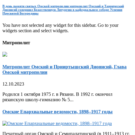
В день памяти святых Омской митрополии митрополит Омский и Таврический
Дионисий совершил Божественную Литургию в кафедральном соборе Успения
Пресвятой Богородицы
You have not selected any widget for this sidebar. Go to your
widgets section and select widgets.
Митрополит
Митрополит Омский и Прииртышский Дионисий, Глава
Омской митрополии
12.10.2023
Родился 1 октября 1975 г. в Рязани. В 1992 г. окончил
рязанскую школу-гимназию № 5...
Омские Епархиальные ведомости, 1898–1917 годы
Печатный орган Омской и Семипалатинской (в 1911–1913 гг.