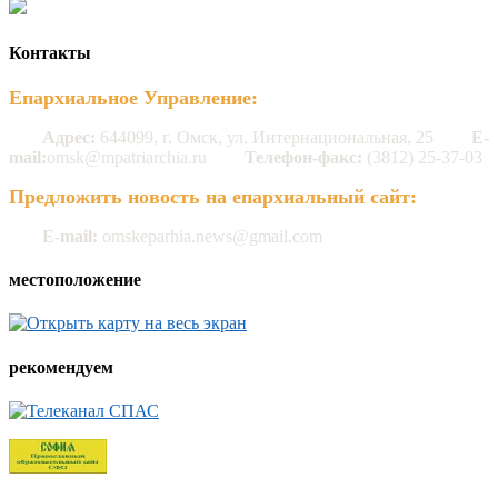
Контакты
Епархиальное Управление:
Адрес:
644099, г. Омск, ул. Интернациональная, 25
E-
mail:
omsk@mpatriarchia.ru
Телефон-факс:
(3812) 25-37-03
Предложить новость на епархиальный сайт:
E-mail:
omskeparhia.news@gmail.com
местоположение
рекомендуем