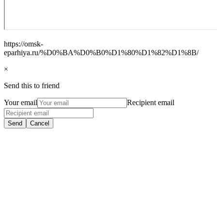
https://omsk-
eparhiya.ru/%D0%BA%D0%B0%D1%80%D1%82%D1%8B/
×
Send this to friend
Your email
Recipient email
Send
Cancel