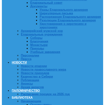
Епархиальный совет
Документы
Указы Епархиального архиерея
Циркулярные письма
Распоряжения Епархиального архиерея
Резолюции Епархиального архиерея
Удостоверения о хиротесиях и
хиротониях
Архиерейский мужской хор
Епархиальные учреждения
Соборы
Благочиния
Монастыри
Приходы
Учебные заведения
Персоналии
Пресса
НОВОСТИ
Новости епархии
Новости православного мира
Новости приходов
Казачество в Сибири
Публикации
Анонсы
Архив анонсов
ПАЛОМНИЧЕСТВО
Расписание поездок на 2026 год
БИБЛИОТЕКА
Начинающим
Основы веры