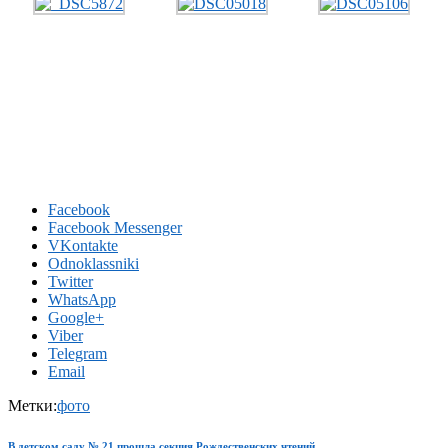
Facebook
Facebook Messenger
VKontakte
Odnoklassniki
Twitter
WhatsApp
Google+
Viber
Telegram
Email
Метки:
фото
В детском саду № 21 прошла секция Рождественских чтений