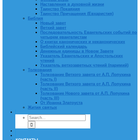
Наставления в духовной жизни
Таинство Покаяния
Таинство Причащения (Евхаристия)
Библия
Новый завет
Ветхий завет
Последовательность Евангельских событий по
четырем евангелистам
О книгах канонических и неканонических
Библейский календарь
Денежные единицы в Новом Завете
Указатель Евангельских и Апостольских
чтений
Указатель ветхозаветных чтений (паримий)
Толкования
Толкование Ветхого завета от А.П. Лопухина
(часть I)
Толкование Ветхого завета от А.П. Лопухина
(часть II)
Толкование Нового завета от А.П. Лопухина
(часть III)
От Иоанна Златоуста
Жития святых