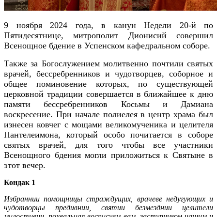
9 ноября 2024 года, в канун Недели 20-й по
Пятидесятнице, митрополит Дионисий совершил
Всенощное бдение в Успенском кафедральном соборе.
Также за Богослужением молитвенно почтили святых
врачей, бессребренников и чудотворцев, соборное и
общее поминовение которых, по существующей
церковной традиции совершается в ближайшее к дню
памяти бессребренников Косьмы и Дамиана
воскресение. При начале полиелея в центр храма был
изнесен ковчег с мощами великомученика и целителя
Пантелеимона, который особо почитается в соборе
святых врачей, для того чтобы все участники
Всенощного бдения могли приложиться к Святыне в
этот вечер.
Кондак 1
Избраннии помощницы страждущих, врачеве недугующих и
чудотворцы предивнии, святии безмезднии целители
милостивии, похвальная восписуем вам, заступником нашим и