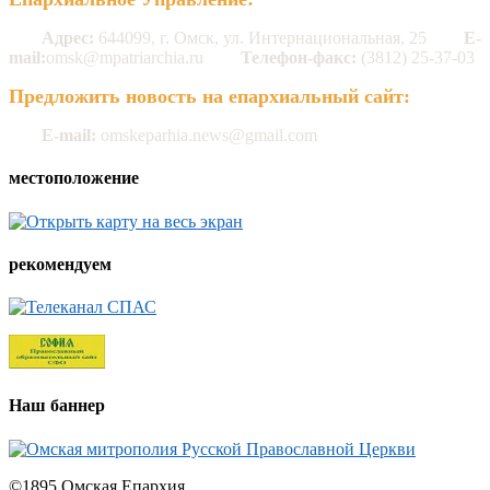
Адрес:
644099, г. Омск, ул. Интернациональная, 25
E-
mail:
omsk@mpatriarchia.ru
Телефон-факс:
(3812) 25-37-03
Предложить новость на епархиальный сайт:
E-mail:
omskeparhia.news@gmail.com
местоположение
рекомендуем
Наш баннер
©1895 Омская Епархия