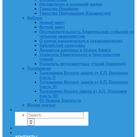
Наставления в духовной жизни
Таинство Покаяния
Таинство Причащения (Евхаристия)
Библия
Новый завет
Ветхий завет
Последовательность Евангельских событий по
четырем евангелистам
О книгах канонических и неканонических
Библейский календарь
Денежные единицы в Новом Завете
Указатель Евангельских и Апостольских
чтений
Указатель ветхозаветных чтений (паримий)
Толкования
Толкование Ветхого завета от А.П. Лопухина
(часть I)
Толкование Ветхого завета от А.П. Лопухина
(часть II)
Толкование Нового завета от А.П. Лопухина
(часть III)
От Иоанна Златоуста
Жития святых