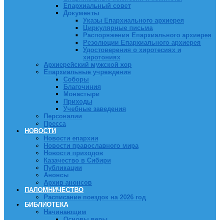
Епархиальный совет
Документы
Указы Епархиального архиерея
Циркулярные письма
Распоряжения Епархиального архиерея
Резолюции Епархиального архиерея
Удостоверения о хиротесиях и
хиротониях
Архиерейский мужской хор
Епархиальные учреждения
Соборы
Благочиния
Монастыри
Приходы
Учебные заведения
Персоналии
Пресса
НОВОСТИ
Новости епархии
Новости православного мира
Новости приходов
Казачество в Сибири
Публикации
Анонсы
Архив анонсов
ПАЛОМНИЧЕСТВО
Расписание поездок на 2026 год
БИБЛИОТЕКА
Начинающим
Основы веры