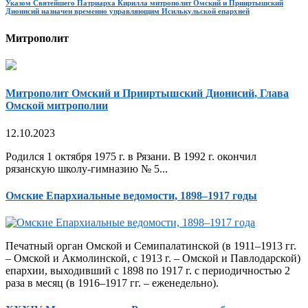
Указом Святейшего Патриарха Кирилла митрополит Омский и Прииртышский
Дионисий назначен временно управляющим Исилькульской епархией
Митрополит
Митрополит Омский и Прииртышский Дионисий, Глава
Омской митрополии
12.10.2023
Родился 1 октября 1975 г. в Рязани. В 1992 г. окончил
рязанскую школу-гимназию № 5...
Омские Епархиальные ведомости, 1898–1917 годы
Печатный орган Омской и Семипалатинской (в 1911–1913 гг.
– Омской и Акмолинской, с 1913 г. – Омской и Павлодарской)
епархии, выходивший с 1898 по 1917 г. с периодичностью 2
раза в месяц (в 1916–1917 гг. – еженедельно).