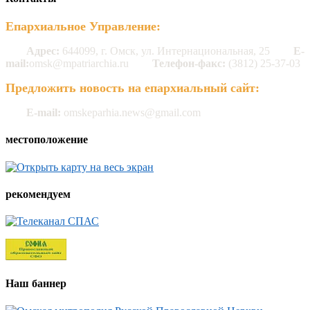
Епархиальное Управление:
Адрес:
644099, г. Омск, ул. Интернациональная, 25
E-
mail:
omsk@mpatriarchia.ru
Телефон-факс:
(3812) 25-37-03
Предложить новость на епархиальный сайт:
E-mail:
omskeparhia.news@gmail.com
местоположение
рекомендуем
Наш баннер