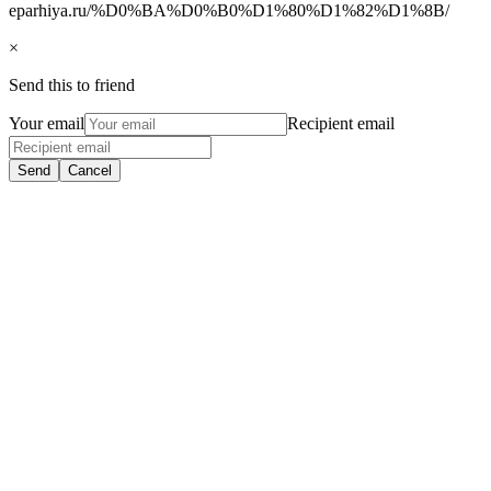
eparhiya.ru/%D0%BA%D0%B0%D1%80%D1%82%D1%8B/
×
Send this to friend
Your email
Recipient email
Send
Cancel