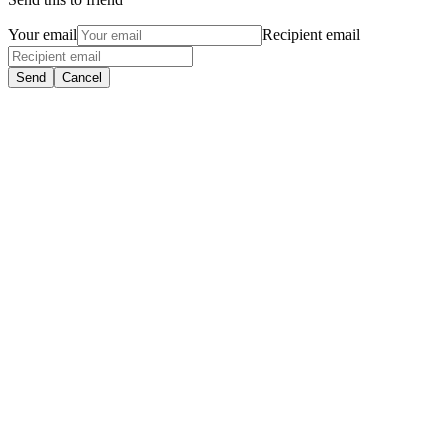
Your email
Recipient email
Send
Cancel