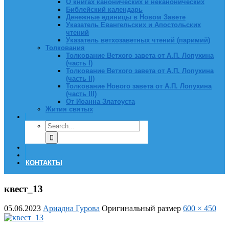
О книгах канонических и неканонических
Библейский календарь
Денежные единицы в Новом Завете
Указатель Евангельских и Апостольских
чтений
Указатель ветхозаветных чтений (паримий)
Толкования
Толкование Ветхого завета от А.П. Лопухина
(часть I)
Толкование Ветхого завета от А.П. Лопухина
(часть II)
Толкование Нового завета от А.П. Лопухина
(часть III)
От Иоанна Златоуста
Жития святых
КОНТАКТЫ
квест_13
05.06.2023
Ариадна Гурова
Оригинальный размер
600 × 450