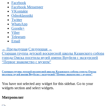
Facebook
Facebook Messenger
VKontakte
Odnoklassniki
Twitter
WhatsApp
Google+
Viber
Telegram
Email
← Предыдущая
Следующая →
Старшая группа детской воскресной школы Казанского собора
города Омска посетила музей имени Врубеля с экскурсией
“Первое знакомство с музеем”
Старшая группа детской воскресной школы Казанского собора города Омска
посетила музей имени Врубеля с экскурсией “Первое знакомство с музеем”
You have not selected any widget for this sidebar. Go to your
widgets section and select widgets.
Митрополит