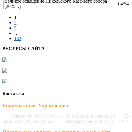
Великое освящение Никольского Казачьего собора
04:54
(2025 г.)
1
2
3
…
132
РЕСУРСЫ САЙТА
Контакты
Епархиальное Управление:
Адрес:
644099, г. Омск, ул. Интернациональная, 25
E-
mail:
omsk@mpatriarchia.ru
Телефон-факс:
(3812) 25-37-03
Предложить новость на епархиальный сайт: