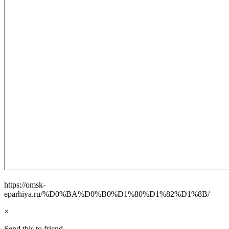
https://omsk-
eparhiya.ru/%D0%BA%D0%B0%D1%80%D1%82%D1%8B/
×
Send this to friend