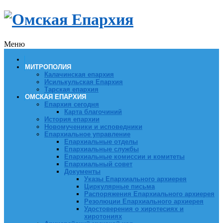
Меню
МИТРОПОЛИЯ
Калачинская епархия
Исилькульская Епархия
Тарская епархия
ОМСКАЯ ЕПАРХИЯ
Епархия сегодня
Карта благочиний
История епархии
Новомученики и исповедники
Епархиальное управление
Епархиальные отделы
Епархиальные службы
Епархиальные комиссии и комитеты
Епархиальный совет
Документы
Указы Епархиального архиерея
Циркулярные письма
Распоряжения Епархиального архиерея
Резолюции Епархиального архиерея
Удостоверения о хиротесиях и
хиротониях