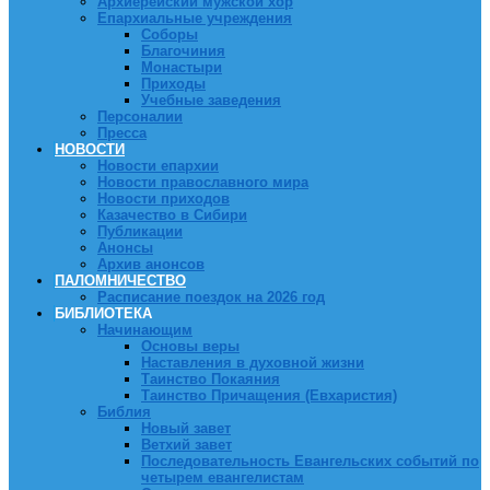
Архиерейский мужской хор
Епархиальные учреждения
Соборы
Благочиния
Монастыри
Приходы
Учебные заведения
Персоналии
Пресса
НОВОСТИ
Новости епархии
Новости православного мира
Новости приходов
Казачество в Сибири
Публикации
Анонсы
Архив анонсов
ПАЛОМНИЧЕСТВО
Расписание поездок на 2026 год
БИБЛИОТЕКА
Начинающим
Основы веры
Наставления в духовной жизни
Таинство Покаяния
Таинство Причащения (Евхаристия)
Библия
Новый завет
Ветхий завет
Последовательность Евангельских событий по
четырем евангелистам