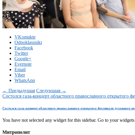
VKontakte
Odnoklassniki
Facebook
Twitter
Google+
Evernote
Email
Viber
WhatsApp
← Предыдущая
Следующая →
Состолся гала-концерт областного православного открытого ф
Состолся гала-концерт областного православного открытого фестиваля духовного п
You have not selected any widget for this sidebar. Go to your widgets 
Митрополит