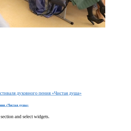
естиваля духовного пения «Чистая душа»
ения «Чистая душа»
section and select widgets.