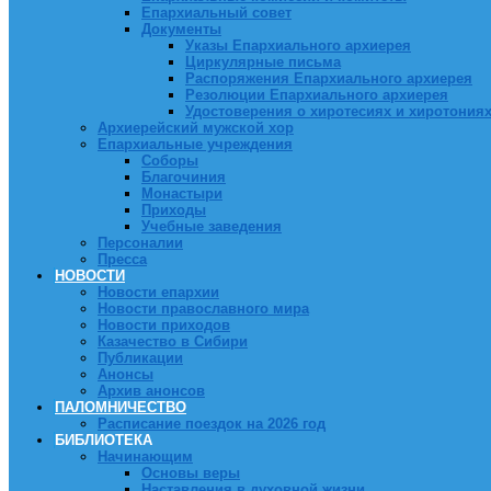
Епархиальный совет
Документы
Указы Епархиального архиерея
Циркулярные письма
Распоряжения Епархиального архиерея
Резолюции Епархиального архиерея
Удостоверения о хиротесиях и хиротония
Архиерейский мужской хор
Епархиальные учреждения
Соборы
Благочиния
Монастыри
Приходы
Учебные заведения
Персоналии
Пресса
НОВОСТИ
Новости епархии
Новости православного мира
Новости приходов
Казачество в Сибири
Публикации
Анонсы
Архив анонсов
ПАЛОМНИЧЕСТВО
Расписание поездок на 2026 год
БИБЛИОТЕКА
Начинающим
Основы веры
Наставления в духовной жизни