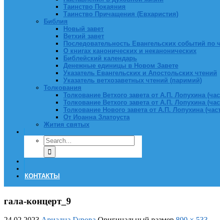
Таинство Покаяния
Таинство Причащения (Евхаристия)
Библия
Новый завет
Ветхий завет
Последовательность Евангельских событий по 
О книгах канонических и неканонических
Библейский календарь
Денежные единицы в Новом Завете
Указатель Евангельских и Апостольских чтений
Указатель ветхозаветных чтений (паримий)
Толкования
Толкование Ветхого завета от А.П. Лопухина (част
Толкование Ветхого завета от А.П. Лопухина (част
Толкование Нового завета от А.П. Лопухина (часть
От Иоанна Златоуста
Жития святых
КОНТАКТЫ
гала-концерт_9
24.02.2023
Ариадна Гурова
Оригинальный размер
800 × 533