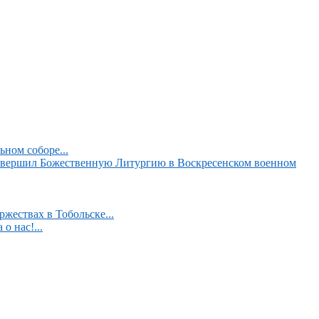
ном соборе...
вершил Божественную Литургию в Воскресенском военном
жествах в Тобольске...
о нас!...