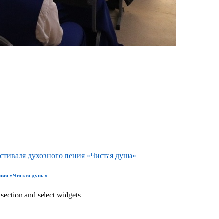
естиваля духовного пения «Чистая душа»
ения «Чистая душа»
section and select widgets.