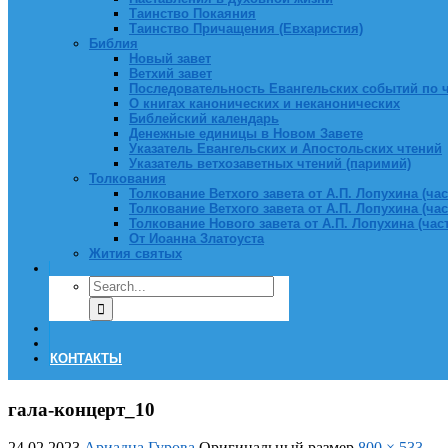
Таинство Покаяния
Таинство Причащения (Евхаристия)
Библия
Новый завет
Ветхий завет
Последовательность Евангельских событий по 
О книгах канонических и неканонических
Библейский календарь
Денежные единицы в Новом Завете
Указатель Евангельских и Апостольских чтений
Указатель ветхозаветных чтений (паримий)
Толкования
Толкование Ветхого завета от А.П. Лопухина (част
Толкование Ветхого завета от А.П. Лопухина (част
Толкование Нового завета от А.П. Лопухина (часть
От Иоанна Златоуста
Жития святых
КОНТАКТЫ
гала-концерт_10
24.02.2023
Ариадна Гурова
Оригинальный размер
800 × 533