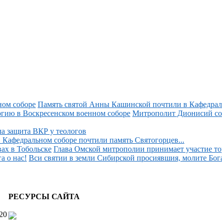
Память святой Анны Кашинской почтили в Кафедраль
Митрополит Дионисий со
 защита ВКР у теологов
 Кафедральном соборе почтили память Святогорцев...
Глава Омской митрополии принимает участие тор
Вси святии в земли Сибирской просиявшия, молите Бога 
РЕСУРСЫ САЙТА
20