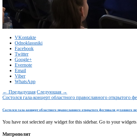
VKontakte
Odnoklassniki
Facebook
Twitter
Google+
Evernote
Email
Viber
WhatsApp
← Предыдущая
Следующая →
Состолся гала-концерт областного православного открытого ф
Состолся гала-концерт областного православного открытого фестиваля духовного п
You have not selected any widget for this sidebar. Go to your widgets 
Митрополит