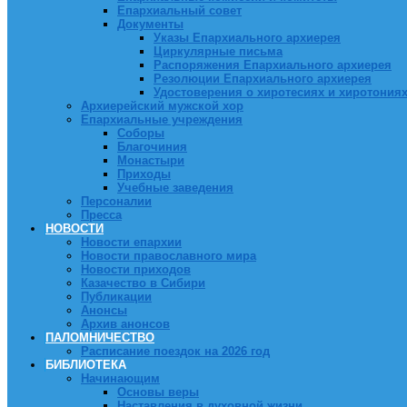
Епархиальный совет
Документы
Указы Епархиального архиерея
Циркулярные письма
Распоряжения Епархиального архиерея
Резолюции Епархиального архиерея
Удостоверения о хиротесиях и хиротония
Архиерейский мужской хор
Епархиальные учреждения
Соборы
Благочиния
Монастыри
Приходы
Учебные заведения
Персоналии
Пресса
НОВОСТИ
Новости епархии
Новости православного мира
Новости приходов
Казачество в Сибири
Публикации
Анонсы
Архив анонсов
ПАЛОМНИЧЕСТВО
Расписание поездок на 2026 год
БИБЛИОТЕКА
Начинающим
Основы веры
Наставления в духовной жизни