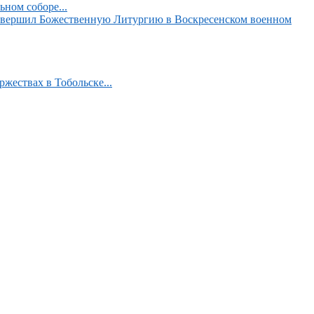
ном соборе...
вершил Божественную Литургию в Воскресенском военном
жествах в Тобольске...