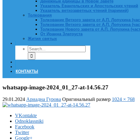
Денежные единицы в Новом Завете
Указатель Евангельских и Апостольских чтений
Указатель ветхозаветных чтений (паримий)
Толкования
Толкование Ветхого завета от А.П. Лопухина (част
Толкование Ветхого завета от А.П. Лопухина (част
Толкование Нового завета от А.П. Лопухина (часть
От Иоанна Златоуста
Жития святых
КОНТАКТЫ
whatsapp-image-2024_01_27-at-14.56.27
29.01.2024
Ариадна Гурова
Оригинальный размер
1024 × 768
VKontakte
Odnoklassniki
Facebook
Twitter
Google+