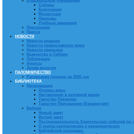
Епархиальные учреждения
Соборы
Благочиния
Монастыри
Приходы
Учебные заведения
Персоналии
Пресса
НОВОСТИ
Новости епархии
Новости православного мира
Новости приходов
Казачество в Сибири
Публикации
Анонсы
Архив анонсов
ПАЛОМНИЧЕСТВО
Расписание поездок на 2026 год
БИБЛИОТЕКА
Начинающим
Основы веры
Наставления в духовной жизни
Таинство Покаяния
Таинство Причащения (Евхаристия)
Библия
Новый завет
Ветхий завет
Последовательность Евангельских событий по 
О книгах канонических и неканонических
Библейский календарь