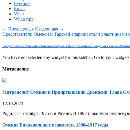
Evernote
Email
Viber
WhatsApp
← Предыдущая
Следующая →
Представители Омской и Тарской епархий стали участниками 
Представители Омской и Тарской епархий стали участниками круглого стола «Форм
You have not selected any widget for this sidebar. Go to your widgets 
Митрополит
Митрополит Омский и Прииртышский Дионисий, Глава Ом
12.10.2023
Родился 1 октября 1975 г. в Рязани. В 1992 г. окончил рязанск
Омские Епархиальные ведомости, 1898–1917 годы