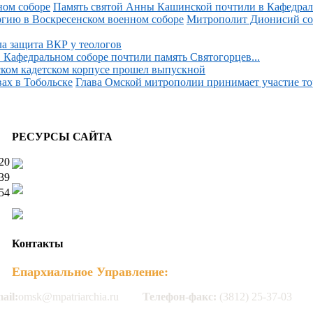
Память святой Анны Кашинской почтили в Кафедраль
Митрополит Дионисий со
 защита ВКР у теологов
 Кафедральном соборе почтили память Святогорцев...
ком кадетском корпусе прошел выпускной
Глава Омской митрополии принимает участие тор
РЕСУРСЫ САЙТА
20
39
54
Контакты
Епархиальное Управление:
ail:
omsk@mpatriarchia.ru
Телефон-факс:
(3812) 25-37-03