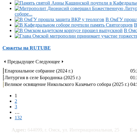
соборе...
В ОмГУ прошла
В
В Омс
Сюжеты на RUTUBE
⏴ Предыдущее
Следующее ⏵
Епархиальное собрание (2024 г.)
05:
Литургия в селе Бородинка (2025 г.)
01:
Великое освящение Никольского Казачьего собора (2025 г.)
04:
1
2
3
…
132
Адрес:
644099, г. Омск, ул. Интернациональная, 25
E-m