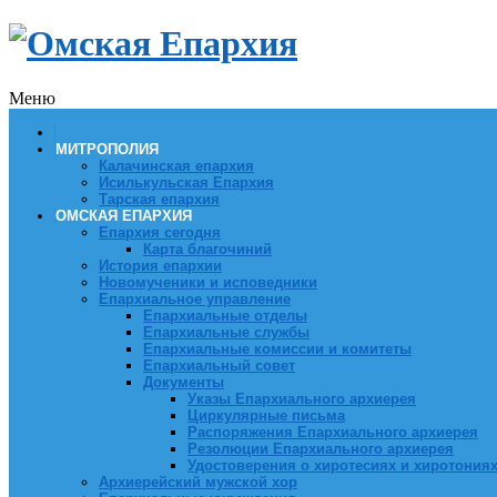
Меню
МИТРОПОЛИЯ
Калачинская епархия
Исилькульская Епархия
Тарская епархия
ОМСКАЯ ЕПАРХИЯ
Епархия сегодня
Карта благочиний
История епархии
Новомученики и исповедники
Епархиальное управление
Епархиальные отделы
Епархиальные службы
Епархиальные комиссии и комитеты
Епархиальный совет
Документы
Указы Епархиального архиерея
Циркулярные письма
Распоряжения Епархиального архиерея
Резолюции Епархиального архиерея
Удостоверения о хиротесиях и хиротония
Архиерейский мужской хор