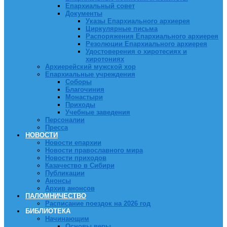
Епархиальный совет
Документы
Указы Епархиального архиерея
Циркулярные письма
Распоряжения Епархиального архиерея
Резолюции Епархиального архиерея
Удостоверения о хиротесиях и
хиротониях
Архиерейский мужской хор
Епархиальные учреждения
Соборы
Благочиния
Монастыри
Приходы
Учебные заведения
Персоналии
Пресса
НОВОСТИ
Новости епархии
Новости православного мира
Новости приходов
Казачество в Сибири
Публикации
Анонсы
Архив анонсов
ПАЛОМНИЧЕСТВО
Расписание поездок на 2026 год
БИБЛИОТЕКА
Начинающим
Основы веры