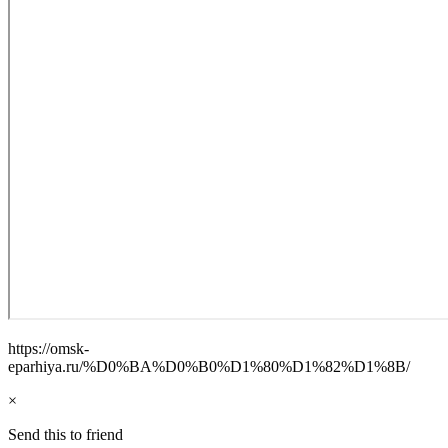
https://omsk-
eparhiya.ru/%D0%BA%D0%B0%D1%80%D1%82%D1%8B/
×
Send this to friend