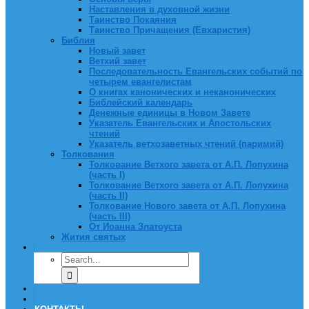
Наставления в духовной жизни
Таинство Покаяния
Таинство Причащения (Евхаристия)
Библия
Новый завет
Ветхий завет
Последовательность Евангельских событий по
четырем евангелистам
О книгах канонических и неканонических
Библейский календарь
Денежные единицы в Новом Завете
Указатель Евангельских и Апостольских
чтений
Указатель ветхозаветных чтений (паримий)
Толкования
Толкование Ветхого завета от А.П. Лопухина
(часть I)
Толкование Ветхого завета от А.П. Лопухина
(часть II)
Толкование Нового завета от А.П. Лопухина
(часть III)
От Иоанна Златоуста
Жития святых