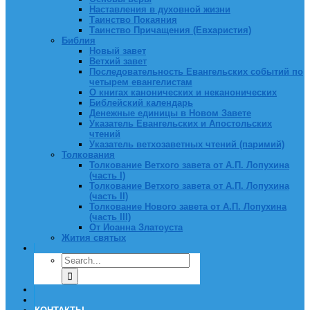
Наставления в духовной жизни
Таинство Покаяния
Таинство Причащения (Евхаристия)
Библия
Новый завет
Ветхий завет
Последовательность Евангельских событий по
четырем евангелистам
О книгах канонических и неканонических
Библейский календарь
Денежные единицы в Новом Завете
Указатель Евангельских и Апостольских
чтений
Указатель ветхозаветных чтений (паримий)
Толкования
Толкование Ветхого завета от А.П. Лопухина
(часть I)
Толкование Ветхого завета от А.П. Лопухина
(часть II)
Толкование Нового завета от А.П. Лопухина
(часть III)
От Иоанна Златоуста
Жития святых