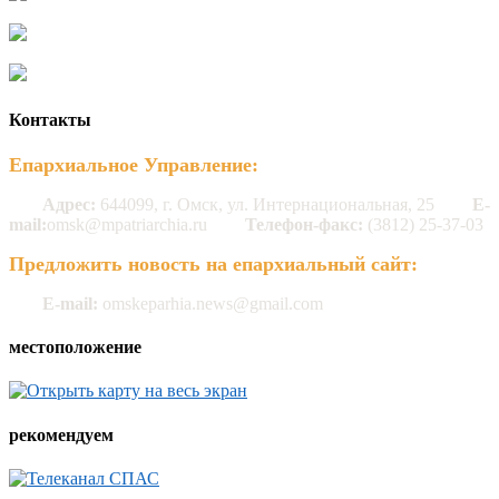
Контакты
Епархиальное Управление:
Адрес:
644099, г. Омск, ул. Интернациональная, 25
E-
mail:
omsk@mpatriarchia.ru
Телефон-факс:
(3812) 25-37-03
Предложить новость на епархиальный сайт:
E-mail:
omskeparhia.news@gmail.com
местоположение
рекомендуем