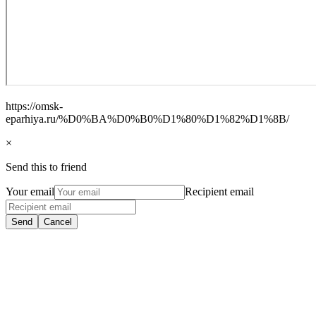
https://omsk-
eparhiya.ru/%D0%BA%D0%B0%D1%80%D1%82%D1%8B/
×
Send this to friend
Your email
Recipient email
Send
Cancel