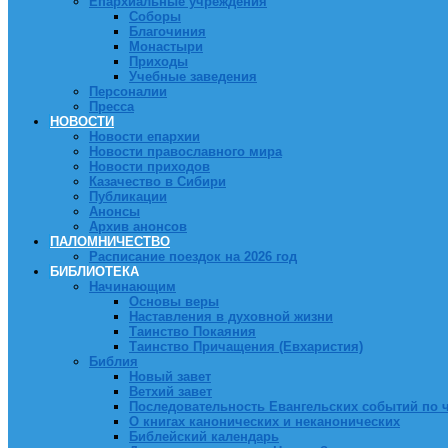
Епархиальные учреждения
Соборы
Благочиния
Монастыри
Приходы
Учебные заведения
Персоналии
Пресса
НОВОСТИ
Новости епархии
Новости православного мира
Новости приходов
Казачество в Сибири
Публикации
Анонсы
Архив анонсов
ПАЛОМНИЧЕСТВО
Расписание поездок на 2026 год
БИБЛИОТЕКА
Начинающим
Основы веры
Наставления в духовной жизни
Таинство Покаяния
Таинство Причащения (Евхаристия)
Библия
Новый завет
Ветхий завет
Последовательность Евангельских событий по 
О книгах канонических и неканонических
Библейский календарь