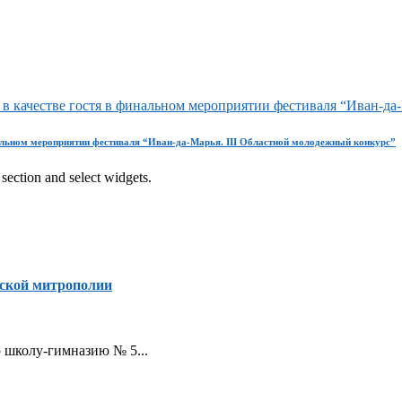
 качестве гостя в финальном мероприятии фестиваля “Иван-да-
нальном мероприятии фестиваля “Иван-да-Марья. III Областной молодежный конкурс”
section and select widgets.
ской митрополии
ую школу-гимназию № 5...