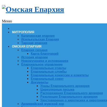
Меню
МИТРОПОЛИЯ
Калачинская епархия
Исилькульская Епархия
Тарская епархия
ОМСКАЯ ЕПАРХИЯ
Епархия сегодня
Карта благочиний
История епархии
Новомученики и исповедники
Епархиальное управление
Епархиальные отделы
Епархиальные службы
Епархиальные комиссии и комитеты
Епархиальный совет
Документы
Указы Епархиального архиерея
Циркулярные письма
Распоряжения Епархиального архиерея
Резолюции Епархиального архиерея
Удостоверения о хиротесиях и хиротония
Архиерейский мужской хор