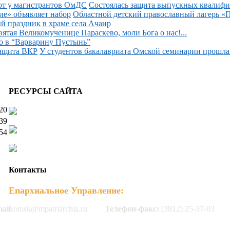
Состоялась защита выпускных квалифи
Областной детский православный лагерь «П
й праздник в храме села Ачаир
вятая Великомученице Параскево, моли Бога о нас!...
о в “Варварину Пустынь”
У студентов бакалавриата Омской семинарии прошла 
РЕСУРСЫ САЙТА
20
39
54
Контакты
Епархиальное Управление:
ail:
omsk@mpatriarchia.ru
Телефон-факс:
(3812) 25-37-03