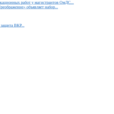
кационных работ у магистрантов ОмДС...
реображение» объявляет набор...
защита ВКР...