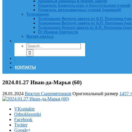
Денежные единицы в Новом Завете
Указатель Евангельских и Апостольских чтений
Указатель ветхозаветных чтений (паримий)
Толкования
Толкование Ветхого завета от А.П. Лопухина (част
Толкование Ветхого завета от А.П. Лопухина (част
Толкование Нового завета от А.П. Лопухина (часть
От Иоанна Златоуста
Жития святых
КОНТАКТЫ
2024.01.27 Иван-да-Марья (60)
28.01.2024
Виктор Сыромятников
Оригинальный размер
1457 
VKontakte
Odnoklassniki
Facebook
Twitter
Google+