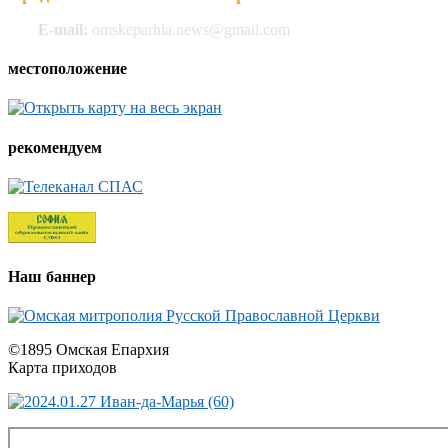
E-mail:
omskeparhia.news@gmail.com
местоположение
рекомендуем
Наш баннер
©1895 Омская Епархия
Карта приходов