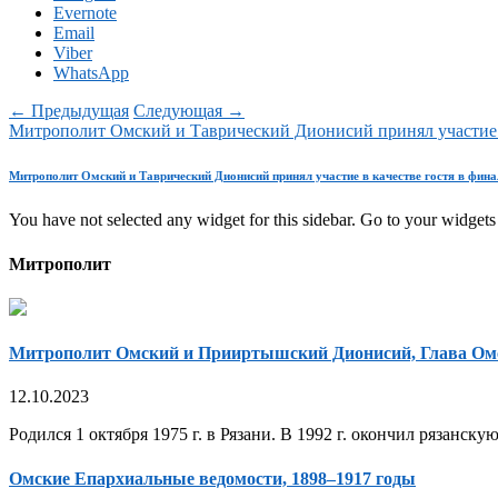
Evernote
Email
Viber
WhatsApp
← Предыдущая
Следующая →
Митрополит Омский и Таврический Дионисий принял участие в
Митрополит Омский и Таврический Дионисий принял участие в качестве гостя в фи
You have not selected any widget for this sidebar. Go to your widgets 
Митрополит
Митрополит Омский и Прииртышский Дионисий, Глава Ом
12.10.2023
Родился 1 октября 1975 г. в Рязани. В 1992 г. окончил рязанск
Омские Епархиальные ведомости, 1898–1917 годы