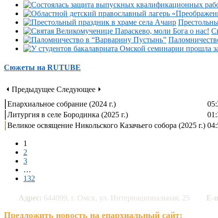
Престольны
С
Паломничеств
Сюжеты на RUTUBE
⏴ Предыдущее
Следующее ⏵
Епархиальное собрание (2024 г.)
05:
Литургия в селе Бородинка (2025 г.)
01:
Великое освящение Никольского Казачьего собора (2025 г.)
04:
1
2
3
…
132
Адрес:
644099, г. Омск, ул. Интернациональная, 25
E-m
Предложить новость на епархиальный сайт: