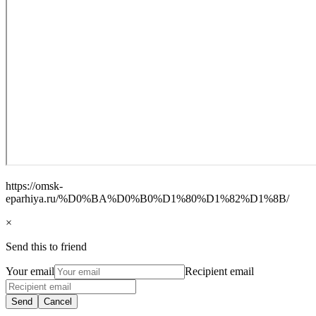
https://omsk-
eparhiya.ru/%D0%BA%D0%B0%D1%80%D1%82%D1%8B/
×
Send this to friend
Your email
Recipient email
Send
Cancel