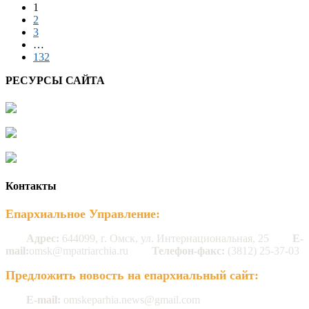
1
2
3
…
132
РЕСУРСЫ САЙТА
Контакты
Епархиальное Управление:
Адрес:
644099, г. Омск, ул. Интернациональная, 25
E-
mail:
omsk@mpatriarchia.ru
Телефон-факс:
(3812) 25-37-03
Предложить новость на епархиальный сайт:
E-mail:
omskeparhia.news@gmail.com