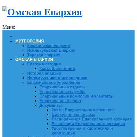
Меню
МИТРОПОЛИЯ
Калачинская епархия
Исилькульская Епархия
Тарская епархия
ОМСКАЯ ЕПАРХИЯ
Епархия сегодня
Карта благочиний
История епархии
Новомученики и исповедники
Епархиальное управление
Епархиальные отделы
Епархиальные службы
Епархиальные комиссии и комитеты
Епархиальный совет
Документы
Указы Епархиального архиерея
Циркулярные письма
Распоряжения Епархиального архиерея
Резолюции Епархиального архиерея
Удостоверения о хиротесиях и
хиротониях