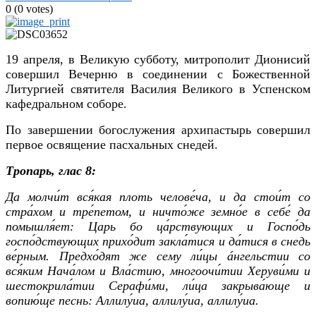
0
(
0
votes)
19 апреля, в Великую субботу, митрополит Дионисий
совершил Вечерню в соединении с Божественной
Литургией святителя Василия Великого в Успенском
кафедральном соборе.
По завершении богослужения архипастырь совершил
первое освящение пасхальных снедей.
Тропарь, глас 8:
Да молчи́т вся́кая плоть челове́ча, и да стои́т со
стра́хом и тре́петом, и ничто́же земно́е в себе́ да
помышля́ет: Царь бо ца́рствующих и Госпо́дь
госпо́дствующих прихо́дит закла́тися и да́тися в снедь
ве́рным. Предхо́дят же сему ли́цы áнгельстии со
вся́ким Нача́лом и Вла́стию, многоочи́тии Херуви́ми и
шестокрила́тии Серафи́ми, ли́ца закрыва́юще и
вопию́ще песнь: Аллилу́иа, аллилу́иа, аллилу́иа.