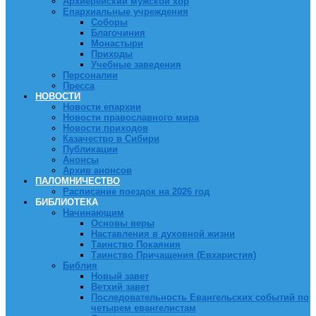
Архиерейский мужской хор
Епархиальные учреждения
Соборы
Благочиния
Монастыри
Приходы
Учебные заведения
Персоналии
Пресса
НОВОСТИ
Новости епархии
Новости православного мира
Новости приходов
Казачество в Сибири
Публикации
Анонсы
Архив анонсов
ПАЛОМНИЧЕСТВО
Расписание поездок на 2026 год
БИБЛИОТЕКА
Начинающим
Основы веры
Наставления в духовной жизни
Таинство Покаяния
Таинство Причащения (Евхаристия)
Библия
Новый завет
Ветхий завет
Последовательность Евангельских событий по
четырем евангелистам