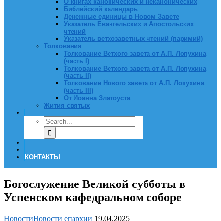
О книгах канонических и неканонических
Библейский календарь
Денежные единицы в Новом Завете
Указатель Евангельских и Апостольских
чтений
Указатель ветхозаветных чтений (паримий)
Толкования
Толкование Ветхого завета от А.П. Лопухина
(часть I)
Толкование Ветхого завета от А.П. Лопухина
(часть II)
Толкование Нового завета от А.П. Лопухина
(часть III)
От Иоанна Златоуста
Жития святых
КОНТАКТЫ
Богослужение Великой субботы в
Успенском кафедральном соборе
Новости
Новости епархии
19.04.2025