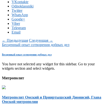
VKontakte
Odnoklassniki
Twitter
WhatsApp
Google+
Viber
Telegram
Email
← Предыдущая
Следующая →
Бесценный опыт сотворения добрых дел
Бесценный опыт сотворения добрых дел
You have not selected any widget for this sidebar. Go to your
widgets section and select widgets.
Митрополит
Митрополит Омский и Прииртышский Дионисий, Глава
Омской митрополии