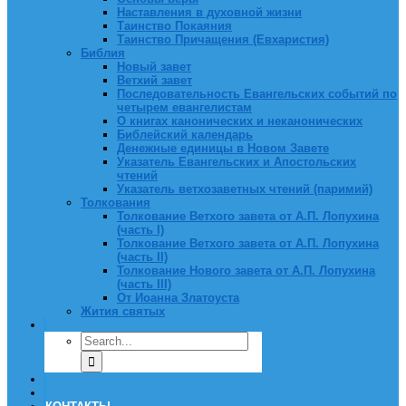
Наставления в духовной жизни
Таинство Покаяния
Таинство Причащения (Евхаристия)
Библия
Новый завет
Ветхий завет
Последовательность Евангельских событий по
четырем евангелистам
О книгах канонических и неканонических
Библейский календарь
Денежные единицы в Новом Завете
Указатель Евангельских и Апостольских
чтений
Указатель ветхозаветных чтений (паримий)
Толкования
Толкование Ветхого завета от А.П. Лопухина
(часть I)
Толкование Ветхого завета от А.П. Лопухина
(часть II)
Толкование Нового завета от А.П. Лопухина
(часть III)
От Иоанна Златоуста
Жития святых