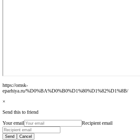
https://omsk-
eparhiya.ru/%D0%BA%D0%B0%D1%80%D1%82%D1%8B/
×
Send this to friend
Your email
Recipient email
Send
Cancel