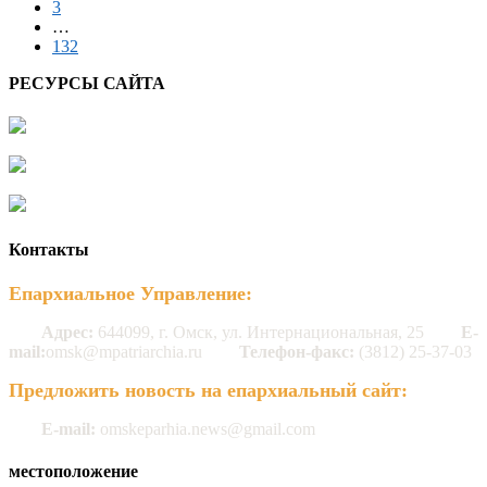
3
…
132
РЕСУРСЫ САЙТА
Контакты
Епархиальное Управление:
Адрес:
644099, г. Омск, ул. Интернациональная, 25
E-
mail:
omsk@mpatriarchia.ru
Телефон-факс:
(3812) 25-37-03
Предложить новость на епархиальный сайт:
E-mail:
omskeparhia.news@gmail.com
местоположение