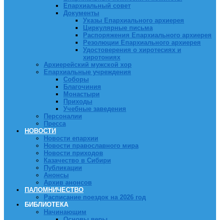
Епархиальный совет
Документы
Указы Епархиального архиерея
Циркулярные письма
Распоряжения Епархиального архиерея
Резолюции Епархиального архиерея
Удостоверения о хиротесиях и
хиротониях
Архиерейский мужской хор
Епархиальные учреждения
Соборы
Благочиния
Монастыри
Приходы
Учебные заведения
Персоналии
Пресса
НОВОСТИ
Новости епархии
Новости православного мира
Новости приходов
Казачество в Сибири
Публикации
Анонсы
Архив анонсов
ПАЛОМНИЧЕСТВО
Расписание поездок на 2026 год
БИБЛИОТЕКА
Начинающим
Основы веры