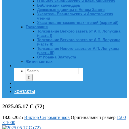
О книгах канонических и неканонических
Библейский календарь
Денежные единицы в Новом Завете
Указатель Евангельских и Апостольских
чтений
Указатель ветхозаветных чтений (паримий)
Толкования
Толкование Ветхого завета от А.П. Лопухина
(часть I)
Толкование Ветхого завета от А.П. Лопухина
(часть II)
Толкование Нового завета от А.П. Лопухина
(часть III)
От Иоанна Златоуста
Жития святых
КОНТАКТЫ
2025.05.17 С (72)
18.05.2025
Виктор Сыромятников
Оригинальный размер
1500
× 1000