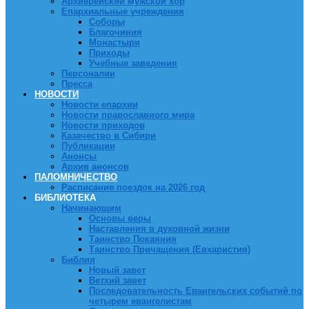
Архиерейский мужской хор
Епархиальные учреждения
Соборы
Благочиния
Монастыри
Приходы
Учебные заведения
Персоналии
Пресса
НОВОСТИ
Новости епархии
Новости православного мира
Новости приходов
Казачество в Сибири
Публикации
Анонсы
Архив анонсов
ПАЛОМНИЧЕСТВО
Расписание поездок на 2026 год
БИБЛИОТЕКА
Начинающим
Основы веры
Наставления в духовной жизни
Таинство Покаяния
Таинство Причащения (Евхаристия)
Библия
Новый завет
Ветхий завет
Последовательность Евангельских событий по
четырем евангелистам