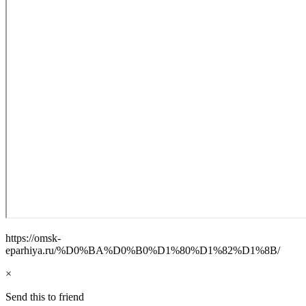
https://omsk-
eparhiya.ru/%D0%BA%D0%B0%D1%80%D1%82%D1%8B/
×
Send this to friend