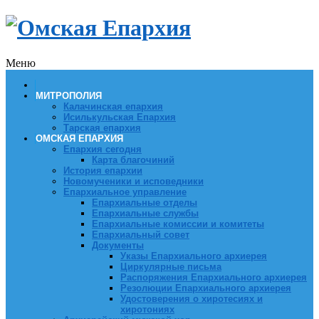
Меню
МИТРОПОЛИЯ
Калачинская епархия
Исилькульская Епархия
Тарская епархия
ОМСКАЯ ЕПАРХИЯ
Епархия сегодня
Карта благочиний
История епархии
Новомученики и исповедники
Епархиальное управление
Епархиальные отделы
Епархиальные службы
Епархиальные комиссии и комитеты
Епархиальный совет
Документы
Указы Епархиального архиерея
Циркулярные письма
Распоряжения Епархиального архиерея
Резолюции Епархиального архиерея
Удостоверения о хиротесиях и
хиротониях