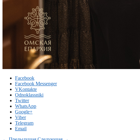
Facebook
Facebook Messenger
VKontakte
Odnoklassniki
Twitter
WhatsApp
Google+
Viber
Telegram
Email
← Предыдущая
Следующая →