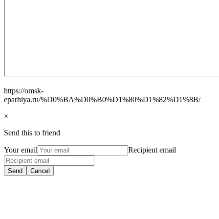
https://omsk-
eparhiya.ru/%D0%BA%D0%B0%D1%80%D1%82%D1%8B/
×
Send this to friend
Your email
Recipient email
Send
Cancel