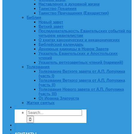
Наставления в духовной жизни
Таинство Покаяния
Таинство Причащения (Евхаристия)
Библия
Новый завет
Ветхий завет
Последовательность Евангельских событий по
четырем евангелистам
О книгах канонических и неканонических
Библейский календарь
Денежные единицы в Новом Завете
Указатель Евангельских и Апостольских
чтений
Указатель ветхозаветных чтений (паримий)
Толкования
Толкование Ветхого завета от А.П. Лопухина
(часть I)
Толкование Ветхого завета от А.П. Лопухина
(часть II)
Толкование Нового завета от А.П. Лопухина
(часть III)
От Иоанна Златоуста
Жития святых