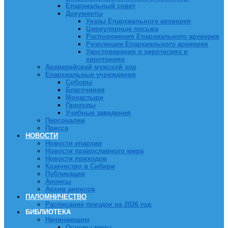
Епархиальный совет
Документы
Указы Епархиального архиерея
Циркулярные письма
Распоряжения Епархиального архиерея
Резолюции Епархиального архиерея
Удостоверения о хиротесиях и
хиротониях
Архиерейский мужской хор
Епархиальные учреждения
Соборы
Благочиния
Монастыри
Приходы
Учебные заведения
Персоналии
Пресса
НОВОСТИ
Новости епархии
Новости православного мира
Новости приходов
Казачество в Сибири
Публикации
Анонсы
Архив анонсов
ПАЛОМНИЧЕСТВО
Расписание поездок на 2026 год
БИБЛИОТЕКА
Начинающим
Основы веры