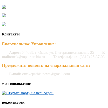
Контакты
Епархиальное Управление:
Адрес:
644099, г. Омск, ул. Интернациональная, 25
E-
mail:
omsk@mpatriarchia.ru
Телефон-факс:
(3812) 25-37-03
Предложить новость на епархиальный сайт:
E-mail:
omskeparhia.news@gmail.com
местоположение
рекомендуем