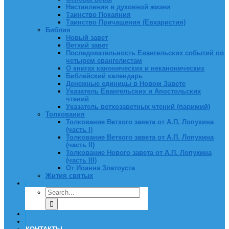
Наставления в духовной жизни
Таинство Покаяния
Таинство Причащения (Евхаристия)
Библия
Новый завет
Ветхий завет
Последовательность Евангельских событий по
четырем евангелистам
О книгах канонических и неканонических
Библейский календарь
Денежные единицы в Новом Завете
Указатель Евангельских и Апостольских
чтений
Указатель ветхозаветных чтений (паримий)
Толкования
Толкование Ветхого завета от А.П. Лопухина
(часть I)
Толкование Ветхого завета от А.П. Лопухина
(часть II)
Толкование Нового завета от А.П. Лопухина
(часть III)
От Иоанна Златоуста
Жития святых