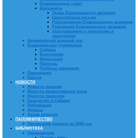
Епархиальный совет
Документы
Указы Епархиального архиерея
Циркулярные письма
Распоряжения Епархиального архиерея
Резолюции Епархиального архиерея
Удостоверения о хиротесиях и
хиротониях
Архиерейский мужской хор
Епархиальные учреждения
Соборы
Благочиния
Монастыри
Приходы
Учебные заведения
Персоналии
Пресса
НОВОСТИ
Новости епархии
Новости православного мира
Новости приходов
Казачество в Сибири
Публикации
Анонсы
Архив анонсов
ПАЛОМНИЧЕСТВО
Расписание поездок на 2026 год
БИБЛИОТЕКА
Начинающим
Основы веры