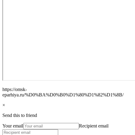
https://omsk-
eparhiya.ru/%D0%BA%D0%B0%D1%80%D1%82%D1%8B/
×
Send this to friend
Your email
Recipient email